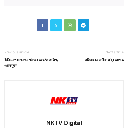
Previous article
Next article
ছিকিমৰ পৰা মাৰাথন দৌৰেৰে অসমলৈ আহিছে
কলিয়াবৰত বনৰীয়া ম’হৰ আতংক
এজন যুৱক
NKTV Digital