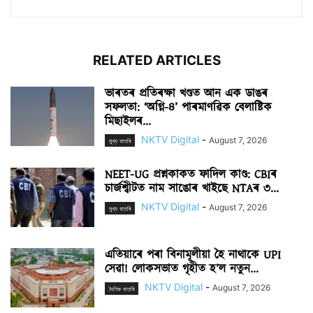
RELATED ARTICLES
ভাৰতৰ প্ৰতিৰক্ষা খণ্ডত আন এক ডাঙৰ
সফলতা: ‘অগ্নি-৪’ পাৰমাণৱিক বেলাষ্টিক
মিছাইলৰ...
NKTV Digital
-
August 7, 2026
মুখ্য বাতৰি
NEET-UG প্ৰশ্নকাকত ফাদিল কাণ্ড: CBIৰ
চাৰ্জশ্বীটত নাম সাঙোৰ খাইছে NTAৰ ৩...
NKTV Digital
-
August 7, 2026
মুখ্য বাতৰি
এতিয়াৰে পৰা বিনামূলীয়া হৈ নাথাকে UPI
সেৱা! লোকসভাত গৃহীত হ’ল নতুন...
NKTV Digital
-
August 7, 2026
দৈনিক বাতৰি