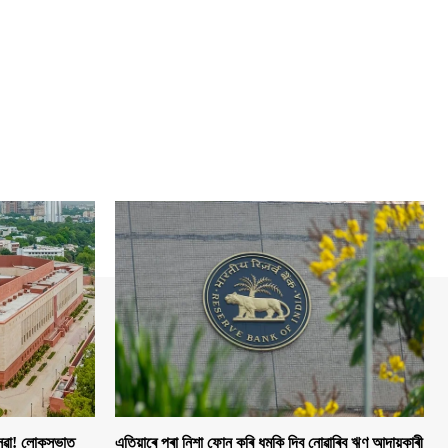
 সেৱা! লোকসভাত
এতিয়াৰে পৰা নিশা ফোন কৰি ধমকি দিব নোৱাৰিব ঋণ আদায়কাৰী