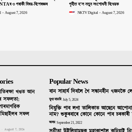
NTAৰ ৩ গৰাকী বিষয়-বিশেষজ্ঞৰ
গৃহীত হ’ল নতুন সংশোধনী বিধেয়ক
l
-
August 7, 2026
NKTV Digital
-
August 7, 2026
ories
Popular News
বান সাহাৰ্য দিবলৈ গৈ সন্ধানহীন ৭জনকৈ 
ৰতিৰক্ষা খণ্ডত আন
ৰ সফলতা:
মুখ্য বাতৰি
July 5, 2024
 পাৰমাণৱিক
নিযুক্তি পাব লগা তালিকাত আছেনে আপোন
ক মিছাইলৰ সফল
নাম? শুকুৰবাৰে কোনে কোনে পাব চৰকাৰী 
অসম
September 21, 2022
-
August 7, 2026
সুনীতা উইলিয়ামছক মহাকাশলৈ কঢ়িয়াই নি