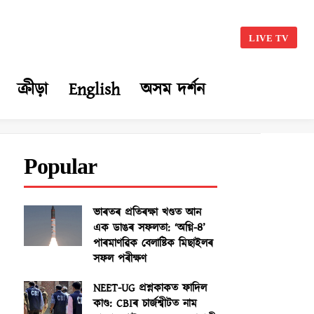
LIVE TV
ক্ৰীড়া
English
অসম দৰ্শন
Popular
ভাৰতৰ প্ৰতিৰক্ষা খণ্ডত আন
এক ডাঙৰ সফলতা: ‘অগ্নি-৪’
পাৰমাণৱিক বেলাষ্টিক মিছাইলৰ
সফল পৰীক্ষণ
NEET-UG প্ৰশ্নকাকত ফাদিল
কাণ্ড: CBIৰ চাৰ্জশ্বীটত নাম