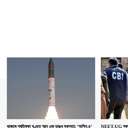
ভাৰতৰ প্ৰতিৰক্ষা খণ্ডত আন এক ডাঙৰ সফলতা: ‘অগ্নি-৪’
NEET-UG প্ৰশ্নক