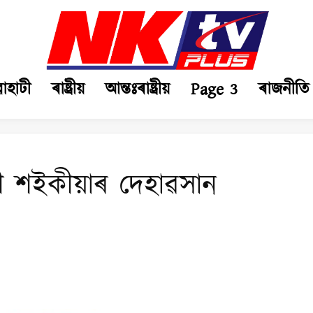
ৱাহাটী
ৰাষ্ট্ৰীয়
আন্তঃৰাষ্ট্ৰীয়
Page 3
ৰাজনীতি
লিমী শইকীয়াৰ দেহাৱসান