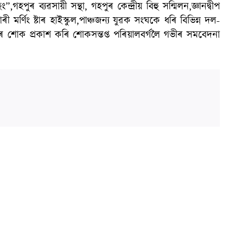
গহপুৰ ব্যৱসায়ী সন্থা, গহপুৰ কেন্দ্ৰীয় বিহু সন্মিলন,জ্ঞানদ্বীপ
ৰী মৰ্ণিং ষ্টাৰ হাইস্কুল,পাঞ্চজন্য যুৱক সংঘকে ধৰি বিভিন্ন দল-
 গভীৰ শোক প্ৰকাশ কৰি শোকসন্তপ্ত পৰিয়ালবৰ্গলৈ গভীৰ সমবেদনা