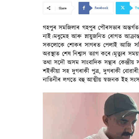
Facebook
Tw
Share
গহপুৰ সমজিলাৰ গহপুৰ পৌৰসভাৰ অন্তৰ্গত ট
নাই।মধুমেহ আৰু স্নায়ুজনিত ৰোগত আক্ৰান
সকলোকে শোকৰ সাগৰত পেলাই আজি সন্ধিয়
অৱস্থাত শেষ নিশ্বাস ত্যাগ কৰে।মৃত্যুৰ স
তথা সদৌ অসম সাংবাদিক সন্থাৰ কেন্দ্ৰীয় স
শইকীয়া সহ দুগৰাকী পুত্ৰ, দুগৰাকী বোৱা
নাতিনীৰ লগতে বহু আত্মীয় স্বজনক ইহ সং