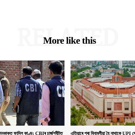
RELATED
More like this
াকত ফাদিল কাণ্ড: CBIৰ চাৰ্জশ্বীটত
এতিয়াৰে পৰা বিনামূলীয়া হৈ নাথাকে UPI