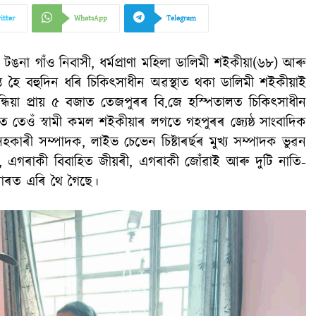
itter
WhatsApp
Telegram
ঙনা গাঁও নিবাসী, ধৰ্মপ্ৰাণা মহিলা ডালিমী শইকীয়া(৬৮) আৰু
্ত হৈ বহুদিন ধৰি চিকিৎসাধীন অৱস্থাত থকা ডালিমী শইকীয়াই
া প্ৰায় ৫ বজাত তেজপুৰৰ বি.জে হস্পিতালত চিকিৎসাধীন
ময়ত তেওঁ স্বামী কমল শইকীয়াৰ লগতে গহপুৰৰ জ্যেষ্ঠ সাংবাদিক
হকাৰী সম্পাদক, লাইভ চেভেন চিষ্টাৰৰ্ছৰ মুখ্য সম্পাদক ভুৱন
ৰী, এগৰাকী বিবাহিত জীয়ৰী, এগৰাকী জোঁৱাই আৰু দুটি নাতি-
সাৰত এৰি থৈ গৈছে।