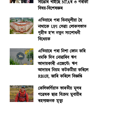
সাঙোৰ খাইছে NTAৰ ৩ গৰাকী
বিষয়-বিশেষজ্ঞৰ
এতিয়াৰে পৰা বিনামূলীয়া হৈ
নাথাকে UPI সেৱা! লোকসভাত
গৃহীত হ’ল নতুন সংশোধনী
বিধেয়ক
এতিয়াৰে পৰা নিশা ফোন কৰি
ধমকি দিব নোৱাৰিব ঋণ
আদায়কাৰী এজেন্টে: ঋণ
আদায়ৰ নিয়ম কটকটীয়া কৰিলে
RBIয়ে, জাৰি কৰিলে বিজ্ঞপ্তি
কেলিফৰ্ণিয়াত ভাৰতীয় মূলৰ
গৱেষক ছাত্ৰ বিক্ৰম মুবায়ীৰ
ৰহস্যজনক মৃত্যু