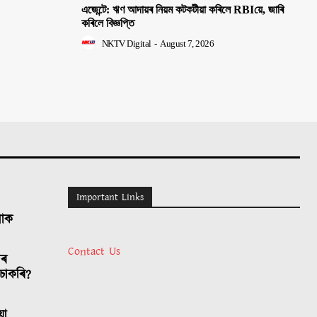
এজেন্টে: ঋণ আদায়ৰ নিয়ম কটকটীয়া কৰিলে RBIয়ে, জাৰি
কৰিলে বিজ্ঞপ্তি
NKTV Digital
-
August 7, 2026
Important Links
লোক
Contact Us
াৰ
চাকৰি?
য়া