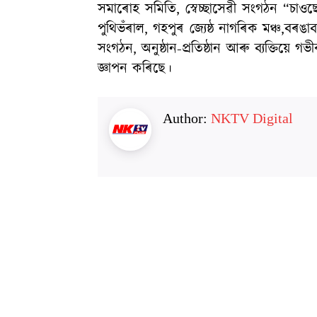
সমাৰোহ সমিতি, স্বেচ্ছাসেৱী সংগঠন “চাওছেং”,
পুথিভঁৰাল, গহপুৰ জ্যেষ্ঠ নাগৰিক মঞ্চ,বৰঙাবা
সংগঠন, অনুষ্ঠান-প্ৰতিষ্ঠান আৰু ব্যক্তিয়ে
জ্ঞাপন কৰিছে।
Author:
NKTV Digital