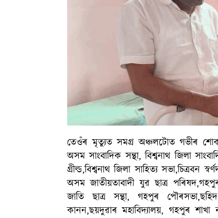
তেওঁৰ মৃত্যুত সমগ্ৰ অঞ্চলটোত গভীৰ শোকৰ
অসম সাংবাদিক সন্থা, বিশ্বনাথ জিলা সাংবাদ
গ্ৰীল্ড,বিশ্বনাথ জিলা সাহিত্য সভা,চিত্ৰবন স্
অসম জাতীয়তাবাদী যুৱ ছাত্র পৰিষদ,গহপুৰ 
জাতি ছাত্র সন্থা, গহপুৰ পৌৰসভা,ছ
কানন,ছয়দুৱাৰ মহাবিদ্যালয়, গহপুৰ শাখা ন