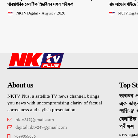
পাৰমাণৱিক বেলাষ্টিক মিছাইলৰ সফল পৰীক্ষণ
নাম সাঙোৰ খাইছে 
NKTV Digital
-
August 7, 2026
NKTV Digita
About us
Top St
ভাৰতৰ প্
NKTV Plus, a satellite TV news channel, brings
এক ডাঙ
you news with uncompromising clarity of factual
correctness and stylish presentation.
‘অগ্নি-৪’
বেলাষ্টি
nktv247@gmail.com
পৰীক্ষণ
digital.nktv247@gmail.com
NKTV Digital
7099055656