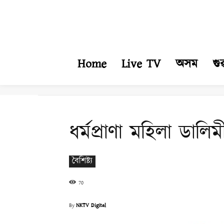
Home
Live TV
অসম
গু
ধৰ্মপ্ৰাণা মহিলা ডা
বৈশিষ্ট্য
70
By
NKTV Digital