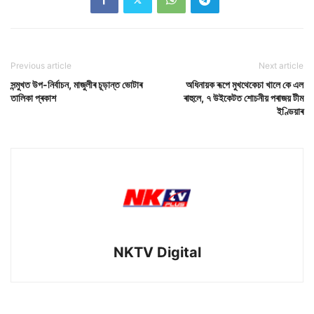
Previous article
Next article
সন্মুখত উপ-নিৰ্বাচন, মাজুলীৰ চূড়ান্ত ভোটাৰ
অধিনায়ক ৰূপে মুখথেকেচা খালে কে এল
তালিকা প্ৰকাশ
ৰাহুলে, ৭ উইকেটত শোচনীয় পৰাজয় টীম
ইণ্ডিয়াৰ
NKTV Digital