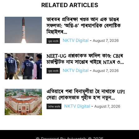
RELATED ARTICLES
ভাৰতৰ প্ৰতিৰক্ষা খণ্ডত আন এক ডাঙৰ
সফলতা: ‘অগ্নি-৪’ পাৰমাণৱিক বেলাষ্টিক
মিছাইলৰ...
NKTV Digital
-
August 7, 2026
মুখ্য বাতৰি
NEET-UG প্ৰশ্নকাকত ফাদিল কাণ্ড: CBIৰ
চাৰ্জশ্বীটত নাম সাঙোৰ খাইছে NTAৰ ৩...
NKTV Digital
-
August 7, 2026
মুখ্য বাতৰি
এতিয়াৰে পৰা বিনামূলীয়া হৈ নাথাকে UPI
সেৱা! লোকসভাত গৃহীত হ’ল নতুন...
NKTV Digital
-
August 7, 2026
দৈনিক বাতৰি
© Powered By Aviyantrik © 2025