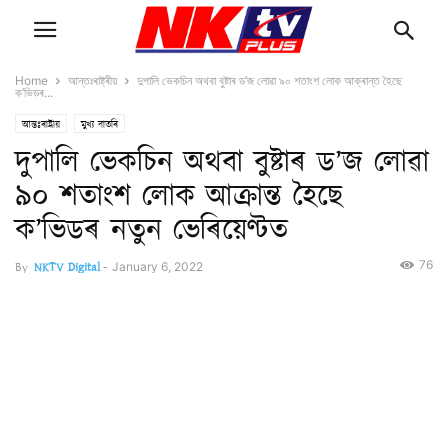
Home
আন্তঃৰাষ্ট্ৰীয়
দুপালি ভেকচিন অথবা বুষ্টাৰ ড’জ লোৱা ৯০ শতাংশ লোক আক্ৰান্ত হৈছে
ক’ভিডৰ...
আন্তঃৰাষ্ট্ৰীয়
মুখ্য বাতৰি
দুপালি ভেকচিন অথবা বুষ্টাৰ ড’জ লোৱা
৯০ শতাংশ লোক আক্ৰান্ত হৈছে
ক’ভিডৰ নতুন ভেৰিয়েণ্টত
76
By
NKTV Digital
-
January 6, 2022