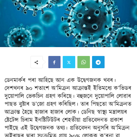
ডেনমাৰ্কৰ পৰা আহিছে আন এক উদ্বেগজনক খবৰ।
দেশখনৰ ৯০ শতাংশ অ’মিক্ৰন আক্ৰান্তই ইতিমধ্যে ক’ভিডৰ
দুয়োপালি ভেকচিন গ্ৰহণ কৰিছে। বহুজনে দুয়োপালি লোৱাৰ
পাছত বুষ্টাৰ ড’জো গ্ৰহণ কৰিছিল। তাৰ পিছতো অ’মিক্ৰনত
আক্ৰান্ত হৈছে হাজাৰ হাজাৰ লোক। ডেনিছ স্বাস্থ্য মন্ত্ৰালয়ৰ
ষ্টেটেন্স চিৰাম ইনষ্টিটিউটৰ শেহতীয়া প্ৰতিবেদনত প্ৰকাশ
পাইছে এই উদ্বেগজনক তথ্য। প্ৰতিবেদন অনুসৰি অ’মিক্ৰন
ভাইৰাছৰ দ্বাৰা সংক্ৰমিত প্ৰায় ৯০% লোকক ক’ৰনা বা