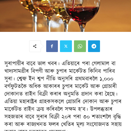
সুৰাপায়ীৰ বাবে ভাল খবৰ। এতিয়াৰে পৰা গেলামাল বা
খাদ্যসামগ্ৰীৰ বিপণী আৰু চুপাৰ মাৰ্কেটত কিনিব পাৰিব
সুৰা। শ্বেল্ফ ইন শ্বপ নীতি অনুসৰি প্ৰথমবাৰলৈ ১,০০০
বৰ্গফুটতকৈ অধিক আকাৰৰ চুপাৰ মাৰ্কেট আৰু গ্ৰোচাৰী
দোকানত ৱাইন বিক্ৰী কৰাৰ অনুমতি প্ৰদান কৰা হৈছে।
এতিয়া মহাৰাষ্ট্ৰৰ গ্ৰাহকসকলে গ্ৰোচাৰি দোকান আৰু চুপাৰ
মাৰ্কেটত ৱাইন ক্ৰয় কৰিবলৈ সক্ষম হ’ব। উপলব্ধতাৰ
সহজতাৰ বাবে সুৰাৰ বিক্ৰী ২০ৰ পৰা ৩০ শতাংশলৈ বৃদ্ধি
কৰা আৰু ৰাজ্যখনত ফলৰ খেতিৰ মূল্য সংযোজনত সহায়