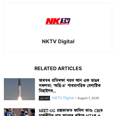
NKTV Digital
RELATED ARTICLES
ভাৰতৰ প্ৰতিৰক্ষা খণ্ডত আন এক ডাঙৰ
সফলতা: ‘অগ্নি-৪’ পাৰমাণৱিক বেলাষ্টিক
মিছাইলৰ...
NKTV Digital
-
August 7, 2026
মুখ্য বাতৰি
NEET-UG প্ৰশ্নকাকত ফাদিল কাণ্ড: CBIৰ