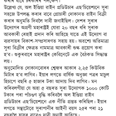
কৰাৰ বাবে চৰকাৰৰ পদক্ষেপ।
উল্লেখ্য যে, অল ইণ্ডিয়া ৱাইন প্ৰডিউচাৰ এছ’চিয়েশ্যনে সুৰা
সহজে উপলব্ধ কৰাৰ বাবে গ্ৰোচাৰী দোকানত ৱাইন বিক্ৰী
কৰাৰ অনুমতি দিবলৈ দাবী জনাইছিল। দেশৰ সুৰাৰ
উদ্যোগৰ অগ্ৰণী মহাৰাষ্ট্ৰই যোৱা ২০ বছৰ ধৰি সুৰাক
আবকাৰী ৰেহাই প্ৰদান কৰি আহিছে যাতে এই উদ্যোগ বা
ব্যৱসায়ৰ বিকাশ-সম্প্ৰসাৰণত সহায় হয়। অৱশ্যে অতিমাত্ৰা
সুৰা বিক্ৰীৰ ক্ষেত্ৰত নামমাত্ৰ আবকাৰী শুল্ক প্ৰয়োগ কৰা
হ’ব। শুকুৰবাৰে মহাৰাষ্ট্ৰৰ কেবিনেটে এক বৈঠকত সিদ্ধান্ত
লয়।
অনুমোদিত দোকানবোৰৰ শ্বেল্ফৰ আকাৰ ২.২৫ কিউবিক
মিটাৰ হ’ব লাগিব। ইয়াৰ লগতে বাৰ্ষিক অনুজ্ঞা পত্ৰৰ মাচুল
হিচাপে বছৰি ৫ হাজাৰ টকা আদায় দিব লাগিব। মন
কৰিবলগীয়া যে অহা ৫ বছৰত সুৰা উদ্যোগক ১০০০ কোটি
টকাৰ পৰা পাঁচগুণ বৃদ্ধি কৰিবলৈ অল ইণ্ডিয়া ৱাইন
প্ৰডিউচাৰ এছ’চিয়েশ্যনে এক নীতি প্ৰস্তুত কৰিছিল। ইয়াৰ
লগতে সন্থাটোৱে সুৰাপানীৰ আইনী বয়স ২৫ৰ পৰা ২১
বছৰলৈ হ্ৰাসৰ বাবেও দাবী জনাই আহিছে।