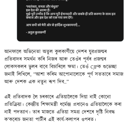
আনফালে অভিনেতা অতুল কুলকাৰ্ণীয়ে দেশৰ যুৱপ্ৰজন্মৰ
প্ৰতিবাদৰ সমৰ্থন কৰি নিজৰ আৰু তেওঁৰ পূৰ্বৰ প্ৰজন্মৰ
লোকসকলৰ ভুলৰ বাবে বিচাৰিলে ক্ষমা। তেওঁ CJPক শুভেচ্ছা
জনাই লিখিলে, ‘‘আশা কৰিম আপোনালোকে পূৰ্ণ সততাৰে সমাজ
আৰু দেশক এক নতুন ৰূপ দিব..’’
এই প্ৰতিবাদক লৈ চৰকাৰে এতিয়ালৈকে দিয়া নাই কোনো
প্ৰতিক্ৰিয়া। কেন্দ্ৰীয় শিক্ষামন্ত্ৰী ধৰ্মেন্দ্ৰ প্ৰধানেও এতিয়ালৈকে কৰা
নাই পদত্যাগ। তাৰ মাজতে এতিয়া সমগ্ৰ দেশৰে দৃষ্টি নিবদ্ধ
ক’কৰোচ জনতা পাৰ্টীৰ এই কাৰ্য-কলাপৰ ওপৰত।