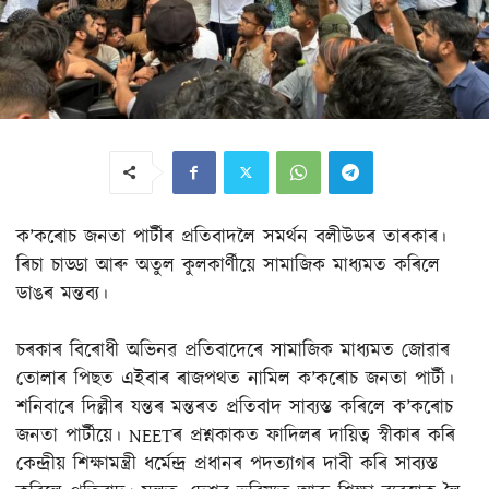
ক’কৰোচ জনতা পাৰ্টীৰ প্ৰতিবাদলৈ সমৰ্থন বলীউডৰ তাৰকাৰ।
ৰিচা চাড্ডা আৰু অতুল কুলকাৰ্ণীয়ে সামাজিক মাধ্যমত কৰিলে
ডাঙৰ মন্তব্য।
চৰকাৰ বিৰোধী অভিনৱ প্ৰতিবাদেৰে সামাজিক মাধ্যমত জোৱাৰ
তোলাৰ পিছত এইবাৰ ৰাজপথত নামিল ক’কৰোচ জনতা পাৰ্টী।
শনিবাৰে দিল্লীৰ যন্তৰ মন্তৰত প্ৰতিবাদ সাব্যস্ত কৰিলে ক’কৰোচ
জনতা পাৰ্টীয়ে। NEETৰ প্ৰশ্নকাকত ফাদিলৰ দায়িত্ব স্বীকাৰ কৰি
কেন্দ্ৰীয় শিক্ষামন্ত্ৰী ধৰ্মেন্দ্ৰ প্ৰধানৰ পদত্যাগৰ দাবী কৰি সাব্যস্ত