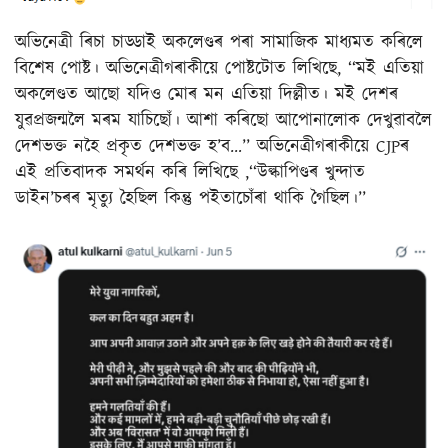
অভিনেত্ৰী ৰিচা চাড্ডাই অকলেণ্ডৰ পৰা সামাজিক মাধ্যমত কৰিলে
বিশেষ পোষ্ট। অভিনেত্ৰীগৰাকীয়ে পোষ্টটোত লিখিছে, ‘‘মই এতিয়া
অকলেণ্ডত আছো যদিও মোৰ মন এতিয়া দিল্লীত। মই দেশৰ
যুৱপ্ৰজন্মলৈ মৰম যাচিছোঁ। আশা কৰিছো আপোনালোক দেখুৱাবলৈ
দেশভক্ত নহৈ প্ৰকৃত দেশভক্ত হ’ব…’’ অভিনেত্ৰীগৰাকীয়ে CJPৰ
এই প্ৰতিবাদক সমৰ্থন কৰি লিখিছে ,‘‘উল্কাপিণ্ডৰ খুন্দাত
ডাইন’চৰৰ মৃত্যু হৈছিল কিন্তু পইতাচোঁৰা থাকি গৈছিল।’’