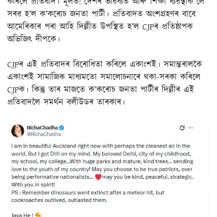
কৰিলে প্ৰতিবাদ। মূলত: দেশৰ ভৱিষ্যত আৰু শিক্ষা ব্যৱস্থাক লৈ
সৰৱ হ’ল ক’কৰোচ জনতা পাৰ্টী। প্ৰতিবাদত অংশগ্ৰহণৰ বাবে
আমেৰিকাৰ পৰা আহি দিল্লীত উপস্থিত হ’ল CJPৰ প্ৰতিষ্ঠাপক
অভিজিৎ দীপকে।
CJPৰ এই প্ৰতিবাদৰ বিৰোধিতা কৰিলে একাংশই। সমান্তৰালকৈ
একাংশই সামাজিক মাধ্যমতো সমালোচনাৰে থকা-সৰকা কৰিলে
CJPক। কিন্তু তাৰ মাজতে ক’কৰোচ জনতা পাৰ্টীৰ দিল্লীৰ এই
প্ৰতিবাদলৈ সমৰ্থন বলীউডৰ তাৰকাৰ।