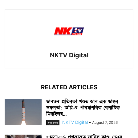
NKTV Digital
RELATED ARTICLES
ভাৰতৰ প্ৰতিৰক্ষা খণ্ডত আন এক ডাঙৰ
সফলতা: ‘অগ্নি-৪’ পাৰমাণৱিক বেলাষ্টিক
মিছাইলৰ...
NKTV Digital
-
August 7, 2026
মুখ্য বাতৰি
NEET-UG প্ৰশ্নকাকত ফাদিল কাণ্ড: CBIৰ