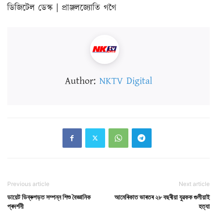
ডিজিটেল ডেস্ক | প্ৰাঞ্জলজ্যোতি গগৈ
Author:
NKTV Digital
Previous article
Next article
ডায়েট ডিব্ৰুগড়ত সম্পন্ন শিশু বৈজ্ঞানিক
আমেৰিকাত ভাৰতৰ ২৮ বছৰীয়া যুৱকক গুলীয়াই
প্ৰদৰ্শনী
হত্যা