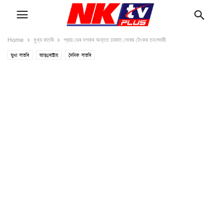
Home
মুখ্য বাতৰি
প্ৰায় ডেৰ দশকৰ অন্তত ঢাকাত সেনাৰ টেংকৰ তহলদাৰী
মুখ্য বাতৰি
আন্তঃৰাষ্ট্ৰীয়
দৈনিক বাতৰি