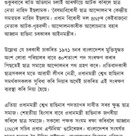
শুকুৰবাৰে ৰাতি অভিযান চলাই আৰক্ষীয়ে আটক কৰিলে ছাত্ৰ
নেতা নাহিদ ইছলামক। ‘বৈষম্যবিৰোধী ছাত্ৰ আন্দোলন’ৰ কেন্দ্ৰীয়
সমন্বয়ক নাহিদ ইছলাম। প্ৰধান বিৰোধী দল BNPৰ কেইবাজনো
নেতাক আটক-গৃহবন্দী। আন্দোলনকাৰীক আলোচনাত বহাৰ
আহ্বান হাছিনা চৰকাৰৰ আইনমন্ত্ৰীৰ।
উল্লেখ্য যে চৰকাৰী চাকৰিত ১৯৭১ চনৰ বাংলাদেশৰ মুক্তিযুদ্ধত
অংশ লোৱা পৰিয়ালৰ বাবে ৩০শতাংশ পদ সংৰক্ষণ কৰাৰ
পিছতেই ছাত্ৰ সমাজে আন্দোলনৰ পথ গ্ৰহণ কৰে। প্ৰতিবাদকাৰী
ছাত্ৰসকলৰ মতে আৱামী লীগৰ নেত্ৰী, প্ৰধানমন্ত্ৰী শ্বেখ হাছিনাৰ
সমৰ্থকসকলক সুবিধা কৰি দিয়াৰ অৰ্থেই চাকৰিত এই সংৰক্ষণ
ব্যৱস্থা কৰি দিয়া হৈছে।
এতিয়া প্ৰধানমন্ত্ৰী শ্বেখ হাছিনাৰ পদত্যাগৰ দাবীত সৰৱ ক্ষুব্ধ ছাত্ৰ
সমাজ। শেহতীয়া হিংসাৰ বাবে প্ৰধানমন্ত্ৰী হাছিনাক জগৰীয়া
কৰিলে ছাত্ৰ সমাজে। সকলো পক্ষক সংযম ৰক্ষা কৰিবলৈ আহ্বান
UNOৰ সচিব প্ৰধান এণ্টনিঅ’ গুটেৰেজৰ। বাংলাদেশৰ সংঘৰ্ষত