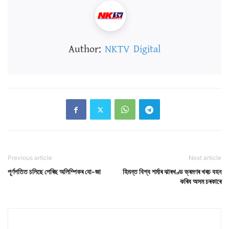
Author:
NKTV Digital
Previous article
Next article
পূৰ্ণগতিত চলিছে পেৰিছ অলিম্পিকৰ যো-জা
হিমন্ত বিশ্ব শৰ্মাৰ ঝাৰখণ্ড ভ্ৰমণৰ খৰচ বহন
কৰিব অসম চৰকাৰে