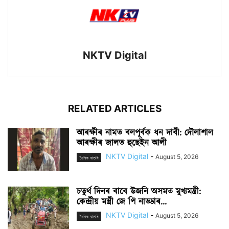
NKTV Digital
RELATED ARTICLES
আৰক্ষীৰ নামত বলপূৰ্বক ধন দাবী: দৌলাশাল
আৰক্ষীৰ জালত হুছেইন আলী
NKTV Digital
-
August 5, 2026
দৈনিক বাতৰি
চতুৰ্থ দিনৰ বাবে উজনি অসমত মুখ্যমন্ত্ৰী:
কেন্দ্ৰীয় মন্ত্ৰী জে পি নাড্ডাৰ...
NKTV Digital
-
August 5, 2026
দৈনিক বাতৰি