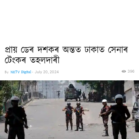
প্ৰায় ডেৰ দশকৰ অন্তত ঢাকাত সেনাৰ
টেংকৰ তহলদাৰী
396
By
NKTV Digital
-
July 20, 2024