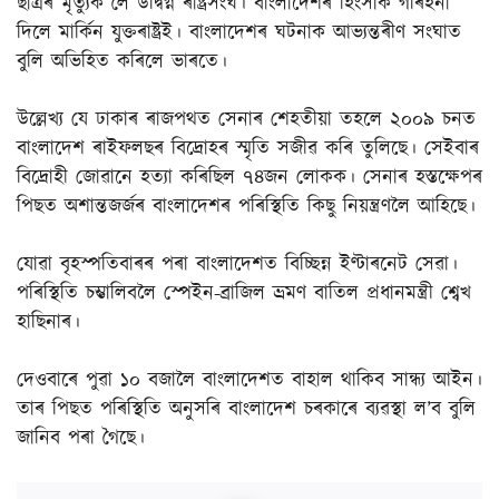
ছাত্ৰৰ মৃত্যুক লৈ উদ্বিগ্ন ৰাষ্ট্ৰসংঘ। বাংলাদেশৰ হিংসাক গৰিহনা
দিলে মাৰ্কিন যুক্তৰাষ্ট্ৰই। বাংলাদেশৰ ঘটনাক আভ্যন্তৰীণ সংঘাত
বুলি অভিহিত কৰিলে ভাৰতে।
উল্লেখ্য যে ঢাকাৰ ৰাজপথত সেনাৰ শেহতীয়া তহলে ২০০৯ চনত
বাংলাদেশ ৰাইফলছৰ বিদ্ৰোহৰ স্মৃতি সজীৱ কৰি তুলিছে। সেইবাৰ
বিদ্ৰোহী জোৱানে হত্যা কৰিছিল ৭৪জন লোকক। সেনাৰ হস্তক্ষেপৰ
পিছত অশান্তজৰ্জৰ বাংলাদেশৰ পৰিস্থিতি কিছু নিয়ন্ত্ৰণলৈ আহিছে।
যোৱা বৃহস্পতিবাৰৰ পৰা বাংলাদেশত বিচ্ছিন্ন ইণ্টাৰনেট সেৱা।
পৰিস্থিতি চম্ভালিবলৈ স্পেইন-ব্ৰাজিল ভ্ৰমণ বাতিল প্ৰধানমন্ত্ৰী শ্বেখ
হাছিনাৰ।
দেওবাৰে পুৱা ১০ বজালৈ বাংলাদেশত বাহাল থাকিব সান্ধ্য আইন।
তাৰ পিছত পৰিস্থিতি অনুসৰি বাংলাদেশ চৰকাৰে ব্যৱস্থা ল’ব বুলি
জানিব পৰা গৈছে।