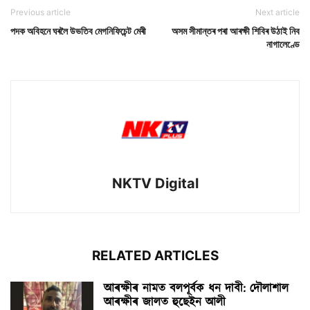
Previous article
Next article
পদক অবিহনে ঘৰলৈ উভতিব মেগনিফিচেন্ট মেৰী
অসম সীমান্তৰ পৰা আৰক্ষী শিবিৰ উঠাই নিব
নাগালেণ্ডে
NKTV Digital
RELATED ARTICLES
আৰক্ষীৰ নামত বলপূৰ্বক ধন দাবী: দৌলাশাল
আৰক্ষীৰ জালত হুছেইন আলী