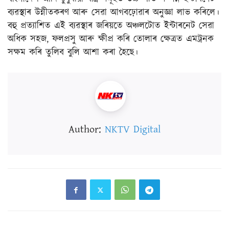
ব্যৱস্থাৰ উন্নীতকৰণ আৰু সেৱা আগবঢ়োৱাৰ অনুজ্ঞা লাভ কৰিলে।
বহু প্ৰত্যাশিত এই ব্যৱস্থাৰ জৰিয়তে অঞ্চলটোত ইন্টাৰনেট সেৱা
অধিক সহজ, ফলপ্ৰসু আৰু ক্ষীপ্ৰ কৰি তোলাৰ ক্ষেত্ৰত এমট্ৰনক
সক্ষম কৰি তুলিব বুলি আশা কৰা হৈছে।
Author:
NKTV Digital