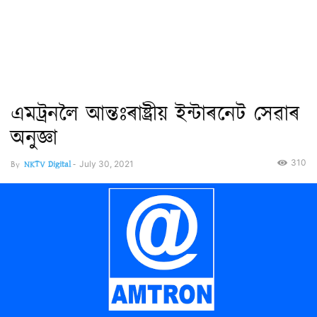
এমট্ৰনলৈ আন্তঃৰাষ্ট্ৰীয় ইন্টাৰনেট সেৱাৰ
অনুজ্ঞা
310
By
NKTV Digital
-
July 30, 2021