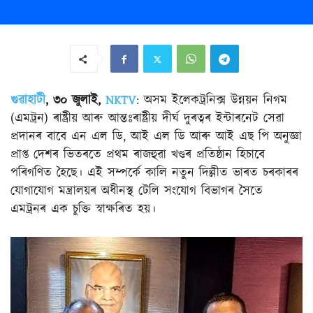
গুৱাহাটী
, ৩০ জুলাই,
NKTV
: অসম ইলেকট্ৰনিক্স উন্নয়ন নিগম
(এমট্ৰন) ৰাষ্ট্ৰীয় আৰু আন্তঃৰাষ্ট্ৰীয় দীৰ্ঘ দুৰত্বৰ ইন্টাৰনেট সেৱা
প্ৰদানৰ বাবে এন এল ডি, আই এল ডি আৰু আই এছ পি অনুজ্ঞা
প্ৰাপ্ত দেশৰ ভিতৰতে প্ৰথম ৰাজহুৱা খণ্ডৰ প্ৰতিষ্ঠান হিচাবে
পৰিগণিত হৈছে। এই সম্পৰ্কে কালি নতুন দিল্লীত ভাৰত চৰকাৰৰ
যোগাযোগ মন্ত্ৰালয়ৰ অধীনস্থ টেলি সংযোগ বিভাগৰ সৈতে
এমট্ৰনৰ এক চুক্তি স্বাক্ষৰিত হয়।