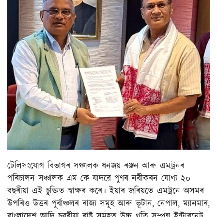
টেলিসংযোগ বিভাগৰ সঞ্চালক ধনঞ্জয় ৰঞ্জন আৰু এমট্ৰনৰ
পৰিচালন সঞ্চালক এম কে যাদৱে পুণৰ নবীকৰন যোগ্য ২০
বছৰীয়া এই চুক্তিত স্বাক্ষৰ কৰে। ইয়াৰ জৰিয়তে এমট্ৰনে অসমৰ
উপৰিও উত্তৰ পূৰ্বাঞ্চলৰ ৰাজ্য সমূহ আৰু ভূটান, নেপাল, ম্যানমাৰ,
বাংলাদেশ আদি চুবুৰীয়া ৰাষ্ট্ৰ সমূহত উচ্চ গতি সম্পন্ন ইন্টাৰনেট