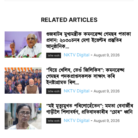
RELATED ARTICLES
গুজৰাটৰ মুখ্যমন্ত্ৰীক কমনৱেল্থ গেমছৰ পতাকা
প্ৰদান: ২০৩০চনৰ মেগা ইভেণ্টৰ প্ৰস্তুতিৰ
আনুষ্ঠানিক...
NKTV Digital
-
August 9, 2026
দৈনিক বাতৰি
“যিয়ে খেলিব, তেওঁ জিলিকিব”: কমনৱেল্থ
গেমছৰ পদকপ্ৰাপ্তসকলক সাক্ষাৎ কৰি
ইনষ্টাগ্ৰামত ৰিল...
NKTV Digital
-
August 9, 2026
দৈনিক বাতৰি
“মই মৃত্যুমুখত পৰিলোহেঁতেন”: মমতা বেনাৰ্জীৰ
গাড়ীলৈ শিলাবৰ্ষণ, প্ৰতিবাদকাৰীৰ “চোৰ” ধ্বনি
NKTV Digital
-
August 9, 2026
দৈনিক বাতৰি