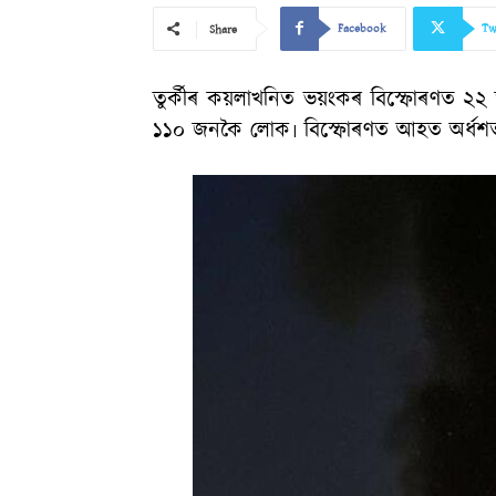
Facebook
Tw
Share
তুৰ্কীৰ কয়লাখনিত ভয়ংকৰ বিস্ফোৰণত ২২ 
১১০ জনকৈ লোক৷ বিস্ফোৰণত আহত অৰ্ধশতা