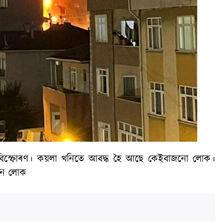
খনিত বিস্ফোৰণ। কয়লা খনিতে আবদ্ধ হৈ আছে কেইবাজনো লোক।
০জন লোক