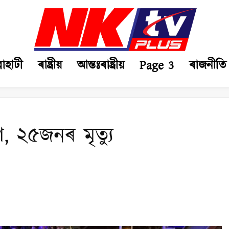
ৱাহাটী
ৰাষ্ট্ৰীয়
আন্তঃৰাষ্ট্ৰীয়
Page 3
ৰাজনীতি
, ২৫জনৰ মৃত্যু