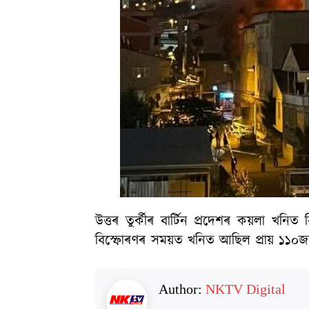
উত্তৰ তুৰ্কীৰ বাৰ্টিন প্ৰদেশৰ কয়লা 
বিস্ফোৰণৰ সময়ত খনিত আছিল প্ৰায় ১১
Author:
NKTV Digital