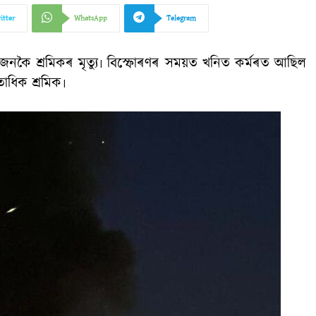
itter
WhatsApp
Telegram
জনকৈ শ্ৰমিকৰ মৃত্যু৷ বিস্ফোৰণৰ সময়ত খনিত কৰ্মৰত আছিল
ধিক শ্ৰমিক৷