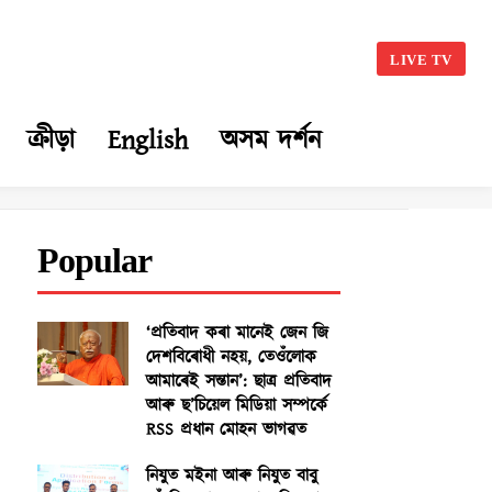
LIVE TV
ক্ৰীড়া
English
অসম দৰ্শন
Popular
‘প্ৰতিবাদ কৰা মানেই জেন জি
দেশবিৰোধী নহয়, তেওঁলোক
আমাৰেই সন্তান’: ছাত্ৰ প্ৰতিবাদ
আৰু ছ’চিয়েল মিডিয়া সম্পৰ্কে
RSS প্ৰধান মোহন ভাগৱত
নিযুত মইনা আৰু নিযুত বাবু