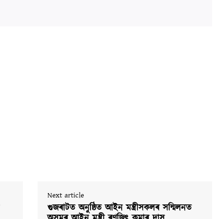
Next article
গুজৰাটত অনুষ্ঠিত আইন মন্ত্ৰীসকলৰ সন্মিলনত
অসমৰ আইন মন্ত্ৰী ৰণজিৎ কুমাৰ দাস