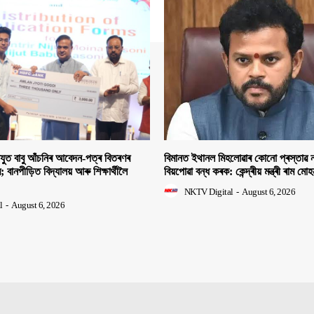
িযুত বাবু আঁচনিৰ আবেদন-পত্ৰ বিতৰণৰ
বিমানত ইথানল মিহলোৱাৰ কোনো প্ৰস্তাৱ ন
ীৰ; বানপীড়িত বিদ্যালয় আৰু শিক্ষাৰ্থীলৈ
বিয়পোৱা বন্ধ কৰক: কেন্দ্ৰীয় মন্ত্ৰী ৰাম মো
NKTV Digital
-
August 6, 2026
l
-
August 6, 2026