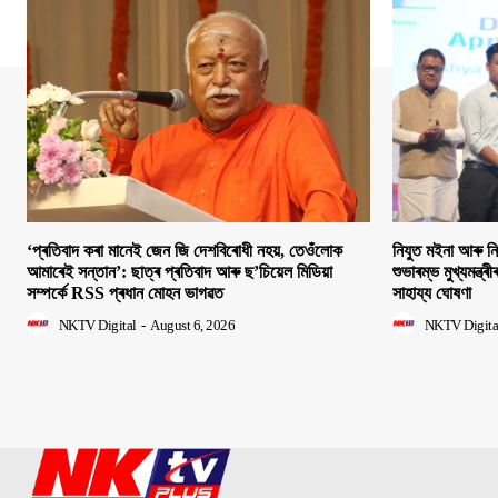
‘প্ৰতিবাদ কৰা মানেই জেন জি দেশবিৰোধী নহয়, তেওঁলোক
নিযুত মইনা আৰু ন
আমাৰেই সন্তান’: ছাত্ৰ প্ৰতিবাদ আৰু ছ’চিয়েল মিডিয়া
শুভাৰম্ভ মুখ্যমন্ত্ৰ
সম্পৰ্কে RSS প্ৰধান মোহন ভাগৱত
সাহায্য ঘোষণা
NKTV Digital
-
August 6, 2026
NKTV Digita