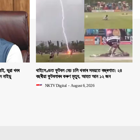
াই, ভুৱা খবৰ
থাইলেণ্ডত ফুটবল মেচ চলি থকাৰ সময়তে বজ্ৰপাত: ২৪
হন নাইডু
বছৰীয়া ফুটবলাৰৰ কৰুণ মৃত্যু, আহত আন ১২ জন
NKTV Digital
-
August 6, 2026