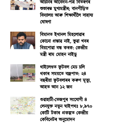
আঁচনিৰ আবেদন-পত্ৰ বিতৰণৰ
শুভাৰম্ভ মুখ্যমন্ত্ৰীৰ; বানপীড়িত
বিদ্যালয় আৰু শিক্ষাৰ্থীলৈ সাহায্য
ঘোষণা
বিমানত ইথানল মিহলোৱাৰ
কোনো প্ৰস্তাৱ নাই, ভুৱা খবৰ
বিয়পোৱা বন্ধ কৰক: কেন্দ্ৰীয়
মন্ত্ৰী ৰাম মোহন নাইডু
থাইলেণ্ডত ফুটবল মেচ চলি
থকাৰ সময়তে বজ্ৰপাত: ২৪
বছৰীয়া ফুটবলাৰৰ কৰুণ মৃত্যু,
আহত আন ১২ জন
গুৱাহাটী-তেজপুৰ সংযোগী ৪
লেনযুক্ত নতুন ঘাইপথঃ ৮,৯৭০
কোটি টকাৰ প্ৰকল্পত কেন্দ্ৰীয়
কেবিনেটৰ অনুমোদন