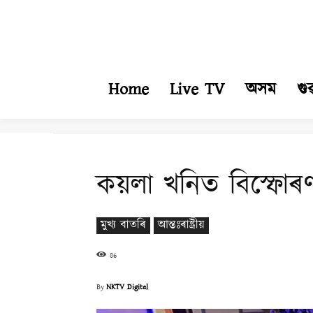
Home
Live TV
অসম
গু
কয়লা খনিত বিস্ফোৰণ
মুখ্য বাতৰি
আন্তঃৰাষ্ট্ৰীয়
86
By
NKTV Digital