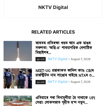
NKTV Digital
RELATED ARTICLES
ভাৰতৰ প্ৰতিৰক্ষা খণ্ডত আন এক ডাঙৰ
সফলতা: ‘অগ্নি-৪’ পাৰমাণৱিক বেলাষ্টিক
মিছাইলৰ...
NKTV Digital
-
August 7, 2026
মুখ্য বাতৰি
NEET-UG প্ৰশ্নকাকত ফাদিল কাণ্ড: CBIৰ
চাৰ্জশ্বীটত নাম সাঙোৰ খাইছে NTAৰ ৩...
NKTV Digital
-
August 7, 2026
মুখ্য বাতৰি
এতিয়াৰে পৰা বিনামূলীয়া হৈ নাথাকে UPI
সেৱা! লোকসভাত গৃহীত হ’ল নতুন...