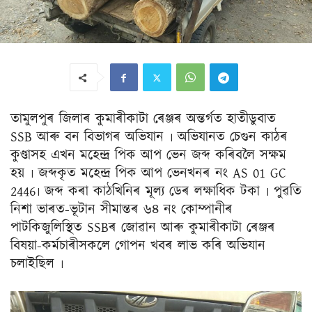
তামুলপুৰ জিলাৰ কুমাৰীকাটা ৰেঞ্জৰ অন্তৰ্গত হাতীডুবাত
SSB আৰু বন বিভাগৰ অভিযান ৷ অভিযানত চেগুন কাঠৰ
কুণ্ডাসহ এখন মহেন্দ্ৰ পিক আপ ভেন জব্দ কৰিবলৈ সক্ষম
হয় ৷ জব্দকৃত মহেন্দ্ৰ পিক আপ ভেনখনৰ নং AS 01 GC
2446৷ জব্দ কৰা কাঠখিনিৰ মূল্য ডেৰ লক্ষাধিক টকা ৷ পুৱতি
নিশা ভাৰত-ভূটান সীমান্তৰ ৬৪ নং কোম্পানীৰ
পাটকিজুলিস্থিত SSBৰ জোৱান আৰু কুমাৰীকাটা ৰেঞ্জৰ
বিষয়া-কৰ্মচাৰীসকলে গোপন খবৰ লাভ কৰি অভিযান
চলাইছিল ৷