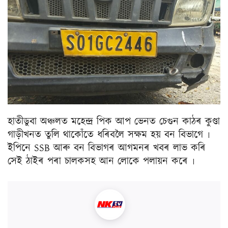
হাতীডুবা অঞ্চলত মহেন্দ্ৰ পিক আপ ভেনত চেগুন কাঠৰ কুণ্ডা
গাড়ীখনত তুলি থাকোঁতে ধৰিবলৈ সক্ষম হয় বন বিভাগে ৷
ইপিনে SSB আৰু বন বিভাগৰ আগমনৰ খবৰ লাভ কৰি
সেই ঠাইৰ পৰা চালকসহ আন লোকে পলায়ন কৰে ৷