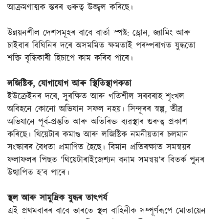
আক্ৰমণাত্মক স্তৰৰ গুৰুত্ব উজ্জ্বল কৰিছে।
উন্নয়নশীল দেশসমূহৰ বাবে বাৰ্তা স্পষ্ট: ড্ৰোন, জ্যামিং আৰু
চাইবাৰ বিঘিনিৰ দৰে অসমমিত ক্ষমতাই পৰম্পৰাগত যুদ্ধতো
শক্তি বৃদ্ধিকাৰী হিচাপে কাম কৰিব পাৰে।
লজিষ্টিক, যোগাযোগ আৰু স্থিতিস্থাপকতা
ইউক্ৰেইনৰ দৰে, সুৰক্ষিত আৰু গতিশীল সৰবৰাহ শৃংখল
অবিহনে কোনো অভিযান সফল নহয়। সিন্দূৰৰ স্বল্প, তীব্ৰ
অভিযানে পূৰ্ব-প্ৰস্তুতি আৰু অতিৰিক্ত ব্যৱস্থাৰ গুৰুত্ব প্ৰকাশ
কৰিছে। থিয়েটাৰ কমাণ্ড আৰু লজিষ্টিক নমনীয়তাৰ চলমান
সংস্কাৰৰ বৈধতা প্ৰমাণিত হৈছে। বিমান প্ৰতিৰক্ষাত সমন্বয়ৰ
ফলাফলৰ পিছত ‘থিয়েটাৰাইজেশ্যন বনাম সমন্বয়’ৰ বিতৰ্ক পুনৰ
উত্থাপিত হ’ব পাৰে।
স্থল আৰু সামুদ্ৰিক যুদ্ধৰ তাৎপৰ্য
এই প্ৰথমবাৰৰ বাবে ভাৰতে স্থল বাহিনীক সম্পূৰ্ণৰূপে মোতায়েন