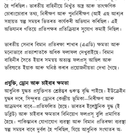
হৈ পৰিছিল। ভাৰতীয় বাহিনীয়ে নিখুঁত অস্ত্ৰ আৰু তাৎক্ষণিক
চোৰাংচোৱাৰ তথ্য, নিৰীক্ষণ আৰু পুনৰ্নিৰীক্ষণ (আই এছ আৰ)ৰ
সহায়ত স্বল্প সময়ৰ ভিতৰত কাৰ্যকৰী অভিযান কৰিছিল। এই
অভিযানৰ গতিয়ে প্ৰতিপক্ষৰ প্ৰতিক্ৰিয়াৰ সুযোগ কমাই দিছিল।
ভাৰতীয় সেনাৰ বিমান প্ৰতিৰক্ষা শাখাৰ (এএডি) ক্ষমতা আৰু
মনোভাৱে প্ৰত্যাশাতকৈ অধিক ফলাফল দেখুৱাইছে। বিমান
বাহিনীৰ সৈতে ইয়াৰ সমন্বয় অত্যন্ত ফলপ্ৰসূ আছিল আৰু
ভৱিষ্যতে ইয়াক আৰু ঘনিষ্ঠ কৰাৰ প্ৰয়োজনীয়তা দেখা গৈছে।
প্ৰযুক্তি, ড্ৰোন আৰু চাইবাৰ ক্ষমতা
আধুনিক যুদ্ধত প্ৰযুক্তিগত শ্ৰেষ্ঠত্বৰ গুৰুত্ব বৃদ্ধি পাইছে। ইউক্ৰেইন
যুদ্ধৰ দৰে, সিন্দূৰত ড্ৰোনৰ কেন্দ্ৰীয় ভূমিকা—নিৰীক্ষণ আৰু
আক্ৰমণৰ বাবে—প্ৰতিফলিত হৈছে। ভাৰতৰ ইলেক্ট্ৰনিক যুদ্ধ (ই
ডব্লিউ) আৰু চাইবাৰ ক্ষমতাৰ বিনিয়োগ ফলপ্ৰসূ বুলি প্ৰমাণিত
হৈছে। পাকিস্তানৰ যোগাযোগ ব্যৱস্থা আৰু বিমান প্ৰতিৰক্ষা ব্যৱস্থা
স্বল্প সময়ৰ বাবে দুৰ্বল হৈ পৰিছিল, যিয়ে আধুনিক সংঘাতৰ অ-