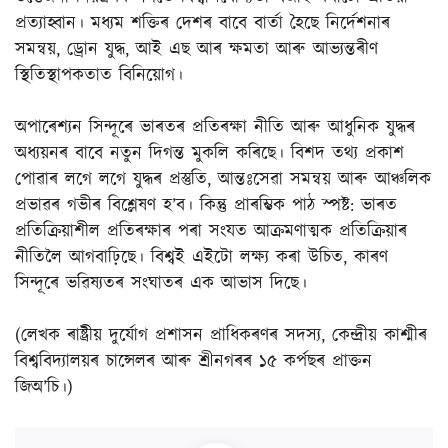
প্ৰত্যাহ্বান। মধ্যম শক্তিৰ দেশৰ বাবে বাৰ্তা হৈছে নিৰ্দেশনাৰ
সমন্বয়, ড্ৰোন যুদ্ধ, আই এছ আৰ ক্ষমতা আৰু আভ্যন্তৰীণ
স্থিতিস্থাপকতাত বিনিয়োগ।
অপাৰেশ্যন সিন্দূৰে ভাৰতৰ প্ৰতিৰক্ষা নীতি আৰু আধুনিক যুদ্ধৰ
অধ্যয়নৰ বাবে নতুন দিগন্ত মুকলি কৰিছে। বিশদ তথ্য প্ৰকাশ
পোৱাৰ লগে লগে যুদ্ধৰ প্ৰস্তুতি, আন্তঃসেৱা সমন্বয় আৰু আঞ্চলিক
প্ৰভাৱৰ গভীৰ বিশ্লেষণ হ’ব। কিন্তু প্ৰাৰম্ভিক পাঠ স্পষ্ট: ভাৰত
প্ৰতিক্ৰিয়াশীল প্ৰতিৰক্ষাৰ পৰা সংযত আক্ৰমণাত্মক প্ৰতিক্ৰিয়াৰ
নীতিলৈ আগবাঢ়িছে। বিশ্বই এইটো লক্ষ্য কৰা উচিত, কাৰণ
সিন্দূৰে ভৱিষ্যতৰ সংঘাতৰ এক আভাস দিছে।
(লেখক ৰাষ্ট্ৰীয় দুৰ্যোগ প্ৰশাসন প্ৰাধিকৰণৰ সদস্য, কেন্দ্ৰীয় কাশ্মীৰ
বিশ্ববিদ্যালয়ৰ চান্সেলৰ আৰু শ্ৰীনগৰৰ ১৫ কৰ্পছৰ প্ৰাক্তন
জিঅ’চি।)