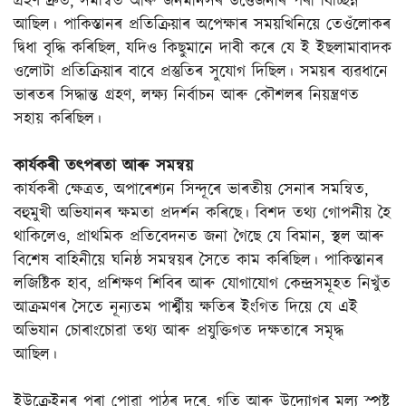
গ্ৰহণ দ্ৰুত, সমন্বিত আৰু জনমানসৰ উত্তেজনাৰ পৰা বিচ্ছিন্ন
আছিল। পাকিস্তানৰ প্ৰতিক্ৰিয়াৰ অপেক্ষাৰ সময়খিনিয়ে তেওঁলোকৰ
দ্বিধা বৃদ্ধি কৰিছিল, যদিও কিছুমানে দাবী কৰে যে ই ইছলামাবাদক
ওলোটা প্ৰতিক্ৰিয়াৰ বাবে প্ৰস্তুতিৰ সুযোগ দিছিল। সময়ৰ ব্যৱধানে
ভাৰতৰ সিদ্ধান্ত গ্ৰহণ, লক্ষ্য নিৰ্বাচন আৰু কৌশলৰ নিয়ন্ত্ৰণত
সহায় কৰিছিল।
কাৰ্যকৰী তৎপৰতা আৰু সমন্বয়
কাৰ্যকৰী ক্ষেত্ৰত, অপাৰেশ্যন সিন্দূৰে ভাৰতীয় সেনাৰ সমন্বিত,
বহুমুখী অভিযানৰ ক্ষমতা প্ৰদৰ্শন কৰিছে। বিশদ তথ্য গোপনীয় হৈ
থাকিলেও, প্ৰাথমিক প্ৰতিবেদনত জনা গৈছে যে বিমান, স্থল আৰু
বিশেষ বাহিনীয়ে ঘনিষ্ঠ সমন্বয়ৰ সৈতে কাম কৰিছিল। পাকিস্তানৰ
লজিষ্টিক হাব, প্ৰশিক্ষণ শিবিৰ আৰু যোগাযোগ কেন্দ্ৰসমূহত নিখুঁত
আক্ৰমণৰ সৈতে নূন্যতম পাৰ্শ্বীয় ক্ষতিৰ ইংগিত দিয়ে যে এই
অভিযান চোৰাংচোৱা তথ্য আৰু প্ৰযুক্তিগত দক্ষতাৰে সমৃদ্ধ
আছিল।
ইউক্ৰেইনৰ পৰা পোৱা পাঠৰ দৰে, গতি আৰু উদ্যোগৰ মূল্য স্পষ্ট