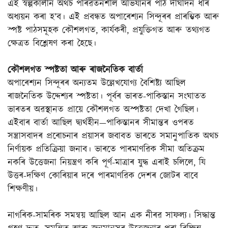
এই স্বল্পকালীন অথচ পৰিৱৰ্তনশীল অভিযানৰ পাঠ দীৰ্ঘদিন ধৰি
অধ্যয়ন কৰা হ’ব। এই প্ৰবন্ধত অপাৰেশ্যন সিন্দূৰৰ প্ৰাৰম্ভিক আৰু
স্পষ্ট পাঠসমূহক কৌশলগত, কাৰ্যকৰী, প্ৰযুক্তিগত আৰু তথ্যগত
ক্ষেত্ৰত বিশ্লেষণ কৰা হৈছে।
কৌশলগত স্পষ্টতা আৰু ৰাজনৈতিক বাৰ্তা
অপাৰেশ্যন সিন্দূৰৰ অন্যতম উল্লেখযোগ্য বৈশিষ্ট্য আছিল
ৰাজনৈতিক উদ্দেশ্যৰ স্পষ্টতা। পূৰ্বৰ ভাৰত-পাকিস্তান সংঘাতত
ভাৰতৰ অৱস্থানত প্ৰায়ে কৌশলগত অস্পষ্টতা দেখা গৈছিল।
এইবাৰ বাৰ্তা আছিল দ্ব্যৰ্থহীন—পাকিস্তানৰ সীমান্তৰ ওপৰত
সন্ত্ৰাসবাদৰ প্ৰৰোচনাৰ প্ৰয়াসৰ জবাবত ভাৰতে সমানুপাতিক অথচ
নিৰ্ণায়ক প্ৰতিক্ৰিয়া জনাব। ভাৰতে পাৰমাণৱিক সীমা অতিক্ৰম
নকৰি উত্তেজনা নিয়ন্ত্ৰণ কৰি পূৰ্ণ-মাত্ৰাৰ যুদ্ধ এৰাই চলিলে, যি
উত্তৰ-দক্ষিণ কোৰিয়াৰ দৰে পাৰমাণৱিক দেশৰ জোটৰ বাবে
শিক্ষণীয়।
নাগৰিক-সামৰিক সমন্বয় আছিল আন এক নীৰৱ সাফল্য। সিদ্ধান্ত