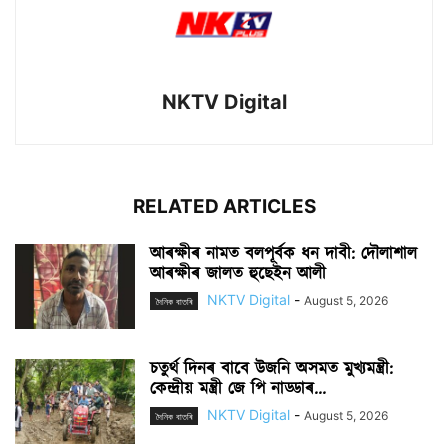
NKTV Digital
RELATED ARTICLES
আৰক্ষীৰ নামত বলপূৰ্বক ধন দাবী: দৌলাশাল
আৰক্ষীৰ জালত হুছেইন আলী
NKTV Digital
-
August 5, 2026
দৈনিক বাতৰি
চতুৰ্থ দিনৰ বাবে উজনি অসমত মুখ্যমন্ত্ৰী:
কেন্দ্ৰীয় মন্ত্ৰী জে পি নাড্ডাৰ...
NKTV Digital
-
August 5, 2026
দৈনিক বাতৰি