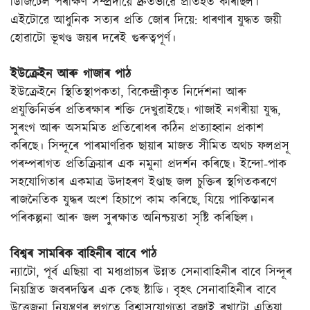
ডিজিটেল পৰীক্ষণ সম্প্ৰদায়ে দ্ৰুতভাৱে প্ৰতিহত কৰিছিল।
এইটোৱে আধুনিক সত্যৰ প্ৰতি জোৰ দিয়ে: ধাৰণাৰ যুদ্ধত জয়ী
হোৱাটো ভূখণ্ড জয়ৰ দৰেই গুৰুত্বপূৰ্ণ।
ইউক্ৰেইন আৰু গাজাৰ পাঠ
ইউক্ৰেইনে স্থিতিস্থাপকতা, বিকেন্দ্ৰীকৃত নিৰ্দেশনা আৰু
প্ৰযুক্তিনিৰ্ভৰ প্ৰতিৰক্ষাৰ শক্তি দেখুৱাইছে। গাজাই নগৰীয়া যুদ্ধ,
সুৰংগ আৰু অসমমিত প্ৰতিৰোধৰ কঠিন প্ৰত্যাহ্বান প্ৰকাশ
কৰিছে। সিন্দূৰে পাৰমাণৱিক ছায়াৰ মাজত সীমিত অথচ ফলপ্ৰসূ
পৰম্পৰাগত প্ৰতিক্ৰিয়াৰ এক নমুনা প্ৰদৰ্শন কৰিছে। ইন্দো-পাক
সহযোগিতাৰ একমাত্ৰ উদাহৰণ ইণ্ডাছ জল চুক্তিৰ স্থগিতকৰণে
ৰাজনৈতিক যুদ্ধৰ অংশ হিচাপে কাম কৰিছে, যিয়ে পাকিস্তানৰ
পৰিকল্পনা আৰু জল সুৰক্ষাত অনিশ্চয়তা সৃষ্টি কৰিছিল।
বিশ্বৰ সামৰিক বাহিনীৰ বাবে পাঠ
ন্যাটো, পূৰ্ব এছিয়া বা মধ্যপ্ৰাচ্যৰ উন্নত সেনাবাহিনীৰ বাবে সিন্দূৰ
নিয়ন্ত্ৰিত জবৰদস্তিৰ এক কেছ ষ্টাডি। বৃহৎ সেনাবাহিনীৰ বাবে
উত্তেজনা নিয়ন্ত্ৰণৰ লগতে বিশ্বাসযোগ্যতা বজাই ৰখাটো এতিয়া