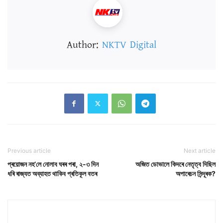
Author:
NKTV Digital
Previous article
Next article
প্ৰয়োজন নহ’লে নোলাব ঘৰৰ পৰা, ২-৩ দিন
অজিত ডোভালে কিদৰে নেতৃত্ব দিছিল
ধৰি ৰাজ্যত অব্যাহত থাকিব প্ৰতিকূল বতৰ
অপাৰেচন সিন্দূৰক?