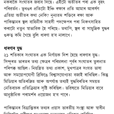
নকৰাকৈ সংঘাতৰ জবাব দিছে। এইটো অতীতৰ পৰা এক বৃহৎ
পৰিৱৰ্তন। ভূখণ্ডৰ প্ৰতিটো ইঞ্চি ৰক্ষাৰ প্ৰতি আমাৰ আকৰ্ষণ
এতিয়া অতীতৰ কথা নেকি? নূন্যতম শক্তিৰে ৰক্ষা আৰু
পাকিস্তানৰ স্থল বাহিনীক সাহসী পদক্ষেপৰ পৰা নিৰুৎসাহিত
কৰাটো নতুন স্বাভাৱিক হৈ পৰিছে। তথাপি, স্থল বা সামুদ্ৰিক যুদ্ধৰ
গুৰুত্ব কমি গৈছে বুলি ধাৰণা হ’ব নালাগে।
ধাৰণাৰ যুদ্ধ
২১ শতিকাৰ সংঘাতৰ এক নিৰ্ণায়ক দিশ হৈছে ধাৰণাৰ যুদ্ধ।
সিন্দূৰত ভাৰতৰ তথ্য ক্ষেত্ৰৰ পৰিচালনা পূৰ্বৰ সংঘাতৰ তুলনাত
পৰিপক্ক আছিল। নিয়ন্ত্ৰিত তথ্য প্ৰকাশ, মুখপাত্ৰৰ সংযত ভাষা
আৰু সময়োপযোগী ব্ৰিফিঙে বিশ্বাসযোগ্যতা বজাই ৰাখিছিল। কিন্তু
মিডিয়াৰ অতিৰঞ্জিত আৰু অপৰ্যাপ্ত তথ্যই যুদ্ধবিৰতিৰ সময়ত
নেতিবাচক প্ৰতিক্ৰিয়াৰ সৃষ্টি কৰিছিল। ভৱিষ্যতে মিডিয়াৰ বাবে
আনুষ্ঠানিক পৰামৰ্শৰ প্ৰয়োজন হ’ব পাৰে।
পাকিস্তানৰ বিভ্ৰান্তিকৰ তথ্যৰ প্ৰয়াস ভাৰতীয় সংস্থা আৰু স্বাধীন