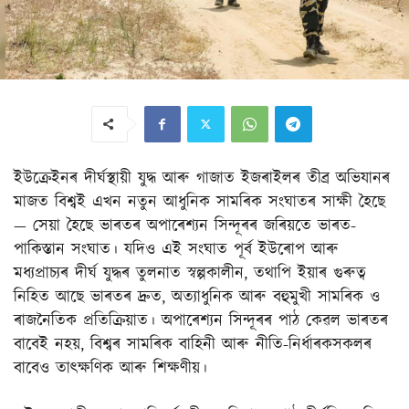
ইউক্ৰেইনৰ দীৰ্ঘস্থায়ী যুদ্ধ আৰু গাজাত ইজৰাইলৰ তীব্ৰ অভিযানৰ
মাজত বিশ্বই এখন নতুন আধুনিক সামৰিক সংঘাতৰ সাক্ষী হৈছে
— সেয়া হৈছে ভাৰতৰ অপাৰেশ্যন সিন্দূৰৰ জৰিয়তে ভাৰত-
পাকিস্তান সংঘাত। যদিও এই সংঘাত পূৰ্ব ইউৰোপ আৰু
মধ্যপ্ৰাচ্যৰ দীৰ্ঘ যুদ্ধৰ তুলনাত স্বল্পকালীন, তথাপি ইয়াৰ গুৰুত্ব
নিহিত আছে ভাৰতৰ দ্ৰুত, অত্যাধুনিক আৰু বহুমুখী সামৰিক ও
ৰাজনৈতিক প্ৰতিক্ৰিয়াত। অপাৰেশ্যন সিন্দূৰৰ পাঠ কেৱল ভাৰতৰ
বাবেই নহয়, বিশ্বৰ সামৰিক বাহিনী আৰু নীতি-নিৰ্ধাৰকসকলৰ
বাবেও তাৎক্ষণিক আৰু শিক্ষণীয়।