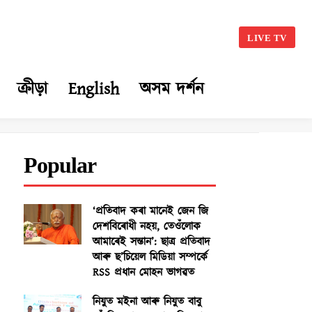
LIVE TV
ক্ৰীড়া
English
অসম দৰ্শন
Popular
‘প্ৰতিবাদ কৰা মানেই জেন জি
দেশবিৰোধী নহয়, তেওঁলোক
আমাৰেই সন্তান’: ছাত্ৰ প্ৰতিবাদ
আৰু ছ’চিয়েল মিডিয়া সম্পৰ্কে
RSS প্ৰধান মোহন ভাগৱত
নিযুত মইনা আৰু নিযুত বাবু