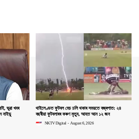
াই, ভুৱা খবৰ
থাইলেণ্ডত ফুটবল মেচ চলি থকাৰ সময়তে বজ্ৰপাত: ২৪
হন নাইডু
বছৰীয়া ফুটবলাৰৰ কৰুণ মৃত্যু, আহত আন ১২ জন
NKTV Digital
-
August 6, 2026