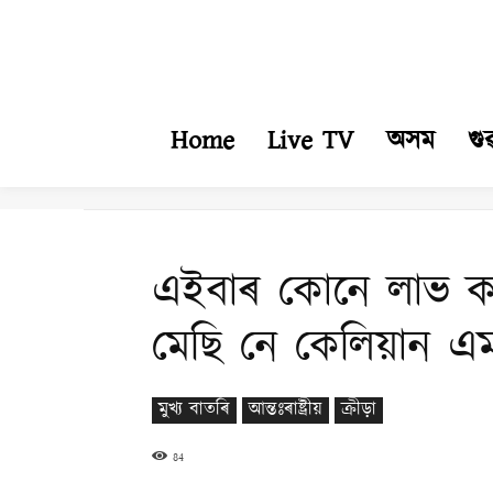
Home
Live TV
অসম
গু
এইবাৰ কোনে লাভ কৰি
মেছি নে কেলিয়ান এ
মুখ্য বাতৰি
আন্তঃৰাষ্ট্ৰীয়
ক্ৰীড়া
84