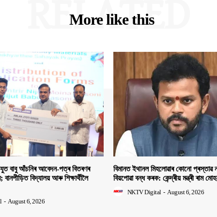
RELATED
More like this
িযুত বাবু আঁচনিৰ আবেদন-পত্ৰ বিতৰণৰ
বিমানত ইথানল মিহলোৱাৰ কোনো প্ৰস্তাৱ ন
ীৰ; বানপীড়িত বিদ্যালয় আৰু শিক্ষাৰ্থীলৈ
বিয়পোৱা বন্ধ কৰক: কেন্দ্ৰীয় মন্ত্ৰী ৰাম মো
NKTV Digital
-
August 6, 2026
l
-
August 6, 2026