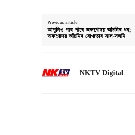
Previous article
আপুনিও পাব পাৰে অৰুণোদয় আঁচনিৰ ধন;
অৰুণোদয় আঁচনিৰ যোগ্যতাৰ সাল-সলনি
NKTV Digital