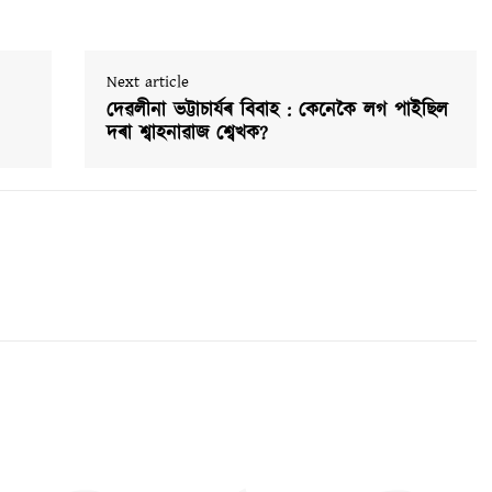
Next article
দেৱলীনা ভট্টাচাৰ্যৰ বিবাহ : কেনেকৈ লগ পাইছিল
দৰা শ্বাহনাৱাজ শ্বেখক?