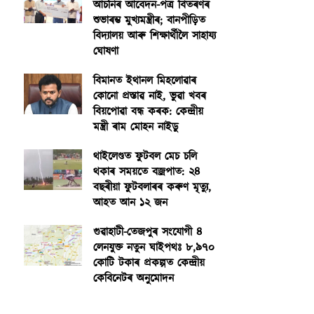
আঁচনিৰ আবেদন-পত্ৰ বিতৰণৰ
শুভাৰম্ভ মুখ্যমন্ত্ৰীৰ; বানপীড়িত
বিদ্যালয় আৰু শিক্ষাৰ্থীলৈ সাহায্য
ঘোষণা
বিমানত ইথানল মিহলোৱাৰ
কোনো প্ৰস্তাৱ নাই, ভুৱা খবৰ
বিয়পোৱা বন্ধ কৰক: কেন্দ্ৰীয়
মন্ত্ৰী ৰাম মোহন নাইডু
থাইলেণ্ডত ফুটবল মেচ চলি
থকাৰ সময়তে বজ্ৰপাত: ২৪
বছৰীয়া ফুটবলাৰৰ কৰুণ মৃত্যু,
আহত আন ১২ জন
গুৱাহাটী-তেজপুৰ সংযোগী ৪
লেনযুক্ত নতুন ঘাইপথঃ ৮,৯৭০
কোটি টকাৰ প্ৰকল্পত কেন্দ্ৰীয়
কেবিনেটৰ অনুমোদন