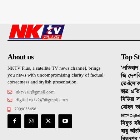
About us
Top St
‘প্ৰতিবা
NKTV Plus, a satellite TV news channel, brings
জি দেশবি
you news with uncompromising clarity of factual
correctness and stylish presentation.
তেওঁলোক
ছাত্ৰ প্ৰ
nktv247@gmail.com
মিডিয়া স
digital.nktv247@gmail.com
মোহন ভ
7099055656
NKTV Digital
নিযুত ম
বাবু আঁচ
বিতৰণৰ শুভ