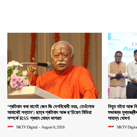
‘প্ৰতিবাদ কৰা মানেই জেন জি দেশবিৰোধী নহয়, তেওঁলোক
নিযুত মইনা আৰু ন
আমাৰেই সন্তান’: ছাত্ৰ প্ৰতিবাদ আৰু ছ’চিয়েল মিডিয়া
শুভাৰম্ভ মুখ্যমন্ত্ৰ
সম্পৰ্কে RSS প্ৰধান মোহন ভাগৱত
সাহায্য ঘোষণা
NKTV Digital
-
August 6, 2026
NKTV Digita