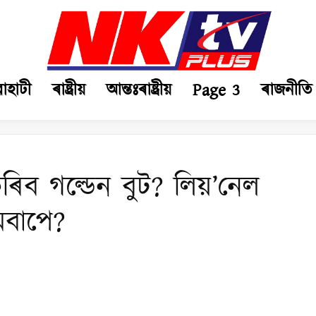
ৱাহাটী
ৰাষ্ট্ৰীয়
আন্তঃৰাষ্ট্ৰীয়
Page 3
ৰাজনীতি
ব গল্ডেন বুট? লিয়’নেল
মবাপে?