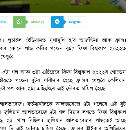
itter
WhatsApp
Telegram
ুচাইল ষ্টেডিয়ামত মুখামুখি হ’ব আৰ্জন্টিনা আৰু ফ্ৰান্স৷
ইবাৰ কোনে লাভ কৰিব গল্ডেন বুট? ফিফা বিশ্বকাপ ২০২২ত
খেলুৱৈ।
কে ৫টা গল আৰু ৩টা এচিষ্টেৰে ফিফা বিশ্বকাপ ২০২২ৰ গোল্ডেন
য়তে গল্ডেন বুটৰ দাবীদাৰ হৈছে ফ্ৰান্সৰ খেলুৱৈ কেলিয়ান
৫টা গল আৰু ২টা এছিষ্টেৰে এই দৌৰত চামিল হৈছে।
য়ান আলভাৰেজ। বর্তমানলৈকে আলভাৰেজে ৪টা গলেৰে এই বুট
 জুলিয়ান আলভাৰেজে ৪টা গল দিয়াৰ লগতে ফিফা বিশ্বকাপ
ুদ্ধে ২টা গ’ল দিছিল। জুলিয়ান আলভাৰেজৰ পাছতেই আছে
 গল দি এই দৌৰত চামিল হৈছে। ফ্ৰান্সৰ ষ্ট্ৰাইকাৰ অলিভিয়েৰ