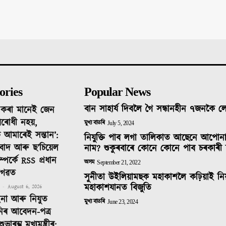
ories
Popular News
বান সাহাৰ্য দিবলৈ গৈ সন্ধানহীন ৭জনকৈ 
দ কৰা মানেই জেন
ৰোধী নহয়,
মুখ্য বাতৰি
July 5, 2024
 আমাৰেই সন্তান’:
নিযুক্তি পাব লগা তালিকাত আছেনে আপোন
তিবাদ আৰু ছ’চিয়েল
নাম? শুকুৰবাৰে কোনে কোনে পাব চৰকাৰী 
ম্পৰ্কে RSS প্ৰধান
অসম
September 21, 2022
াগৱত
সুনীতা উইলিয়ামছক মহাকাশলৈ কঢ়িয়াই নি
মহাকাশযানত বিজুতি
-
August 6, 2026
ইনা আৰু নিযুত
মুখ্য বাতৰি
June 23, 2024
নিৰ আবেদন-পত্ৰ
াৰম্ভ মুখ্যমন্ত্ৰীৰ;