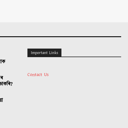
Important Links
লোক
Contact Us
াৰ
চাকৰি?
য়া