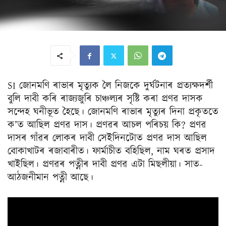
SI জোনমণি ৰাভাৰ মৃত্যুক লৈ নিজকে দুৰ্ঘটনাৰ প্ৰত্যক্ষদৰ্শী
বুলি দাবী কৰি ৰাজ্যজুৰি চাঞ্চল্যৰ সৃষ্টি কৰা প্ৰণৱ দাসক
সন্দেহ ঘনীভূত হৈছে। জোনমণি ৰাভাৰ মৃত্যুৰ দিনা প্ৰকৃততে
ক’ত আছিল প্ৰণৱ দাস। প্ৰণৱৰ আচল পৰিচয় কি? প্ৰণৱ
দাসৰ গাঁৱৰ লোকৰ দাবী সেইদিনটোত প্ৰণৱ দাস আছিল
বোকাখাটৰ ৰজাবাৰীত। ফাৰ্মাচীত বহিছিল, নাম ঘৰত প্ৰসাদ
খাইছিল। প্ৰণৱৰ পত্নীৰ দাবী প্ৰণৱ এটা মিছলীয়া। সাত-
আঠজনীমান পত্নী আছে।