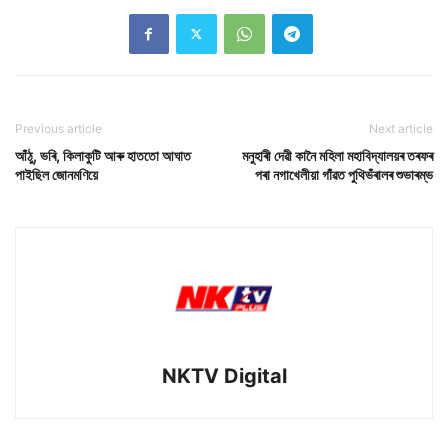
Previous article
Next article
আঁঠু, ভৰি, কিলাকুটি আৰু হাততো আঘাত
মনুহাৰী দেৱী কানৈ মহিলা মহাবিদ্যালয়ৰ তৰফৰ
পাইছিল জোনমণিয়ে
পৰা নগাখেলীয়া গাঁৱত পুথিভঁৰালৰ শুভাৰম্ভ
NKTV Digital