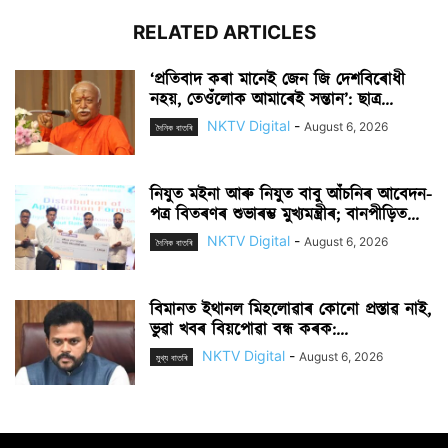
RELATED ARTICLES
‘প্ৰতিবাদ কৰা মানেই জেন জি দেশবিৰোধী
নহয়, তেওঁলোক আমাৰেই সন্তান’: ছাত্ৰ...
NKTV Digital
-
August 6, 2026
দৈনিক বাতৰি
নিযুত মইনা আৰু নিযুত বাবু আঁচনিৰ আবেদন-
পত্ৰ বিতৰণৰ শুভাৰম্ভ মুখ্যমন্ত্ৰীৰ; বানপীড়িত...
NKTV Digital
-
August 6, 2026
দৈনিক বাতৰি
বিমানত ইথানল মিহলোৱাৰ কোনো প্ৰস্তাৱ নাই,
ভুৱা খবৰ বিয়পোৱা বন্ধ কৰক:...
NKTV Digital
-
August 6, 2026
মুখ্য বাতৰি