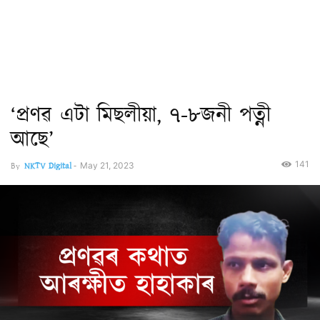
‘প্ৰণৱ এটা মিছলীয়া, ৭-৮জনী পত্নী
আছে’
141
By
NKTV Digital
-
May 21, 2023