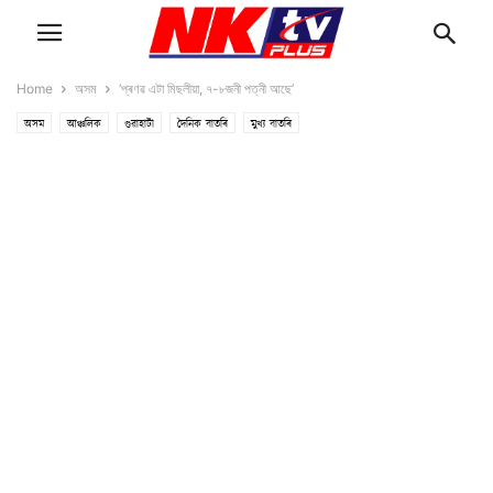
Home
অসম
‘প্ৰণৱ এটা মিছলীয়া, ৭-৮জনী পত্নী আছে’
অসম
আঞ্চলিক
গুৱাহাটী
দৈনিক বাতৰি
মুখ্য বাতৰি