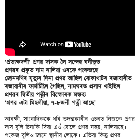
‘প্ৰত্যক্ষদৰ্শী’ প্ৰণৱ দাসক লৈ সন্দেহ ঘনীভূত
প্ৰণৱৰ প্ৰকৃত নাম নালিয়া ওৰফে পংকজহে
জোনমণিৰ মৃত্যুৰ দিনা প্ৰণৱ আছিল বোকাখাটৰ ৰজাবাৰীত
ৰজাবাৰীৰ ফাৰ্মাচীলৈ গৈছিল, নামঘৰত প্ৰসাদ খাইছিল
প্ৰণৱৰ দ্বিতীয় পত্নীৰ বিস্ফোৰক মন্তব্য
‘প্ৰণৱ এটা মিছলীয়া, ৭-৮জনী পত্নী আছে’
আৰক্ষী, সাংবাদিককে ধৰি তদন্তকাৰীৰ ওচৰত নিজকে প্ৰণৱ
দাস বুলি চিনাকি দিয়া এওঁ বোলে প্ৰণৱ নহয়, নালিয়াহে।
পংকজ বুলিও জানে স্থানীয় লোকে। এতিয়া কিন্তু প্ৰণৱ