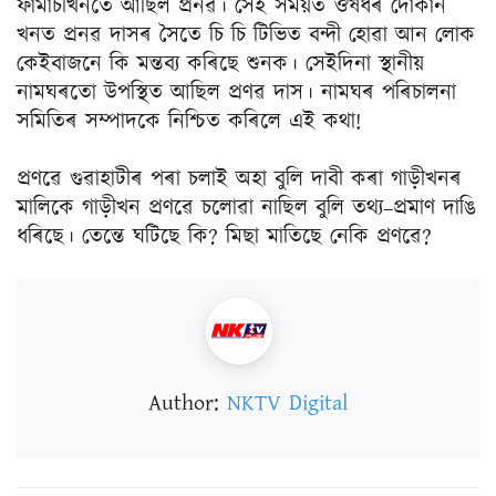
ফাৰ্মাচীখনতে আছিল প্ৰনৱ। সেই সময়ত ঔষধৰ দোকান
খনত প্ৰনৱ দাসৰ সৈতে চি চি টিভিত বন্দী হোৱা আন লোক
কেইবাজনে কি মন্তব্য কৰিছে শুনক। সেইদিনা স্থানীয়
নামঘৰতো উপস্থিত আছিল প্ৰণৱ দাস। নামঘৰ পৰিচালনা
সমিতিৰ সম্পাদকে নিশ্চিত কৰিলে এই কথা!
প্ৰণৱে গুৱাহাটীৰ পৰা চলাই অহা বুলি দাবী কৰা গাড়ীখনৰ
মালিকে গাড়ীখন প্ৰণৱে চলোৱা নাছিল বুলি তথ্য–প্ৰমাণ দাঙি
ধৰিছে। তেন্তে ঘটিছে কি? মিছা মাতিছে নেকি প্ৰণৱে?
Author:
NKTV Digital