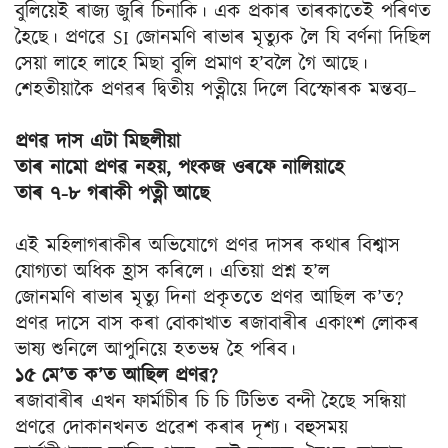
বুলিয়েই ৰাজ্য জুৰি চিনাকি। এক প্ৰকাৰ তাৰকাতেই পৰিণত
হৈছে। প্ৰণৱে SI জোনমণি ৰাভাৰ মৃত্যুক লৈ যি বৰ্ণনা দিছিল
সেয়া লাহে লাহে মিছা বুলি প্ৰমাণ হ’বলৈ গৈ আছে।
শেহতীয়াকৈ প্ৰণৱৰ দ্বিতীয় পত্নীয়ে দিলে বিস্ফোৰক মন্তব্য–
প্ৰণৱ দাস এটা মিছলীয়া
তাৰ নামো প্ৰণৱ নহয়, পংকজ ওৰফে নালিয়াহে
তাৰ ৭-৮ গৰাকী পত্নী আছে
এই মহিলাগৰাকীৰ অভিযোগে প্ৰণৱ দাসৰ কথাৰ বিশ্বাস
যোগ্যতা অধিক হ্ৰাস কৰিলে। এতিয়া প্ৰশ্ন হ’ল
জোনমণি ৰাভাৰ মৃত্যু দিনা প্ৰকৃততে প্ৰণৱ আছিল ক’ত?
প্ৰণৱ দাসে বাস কৰা বোকাখাত ৰজাবাৰীৰ একাংশ লোকৰ
ভাষ্য শুনিলে আপুনিয়ে হতভম্ব হৈ পৰিব।
১৫ মে’ত ক’ত আছিল প্ৰণৱ?
ৰজাবাৰীৰ এখন ফাৰ্মাচীৰ চি চি টিভিত বন্দী হৈছে সন্ধিয়া
প্ৰণৱে দোকানখনত প্ৰৱেশ কৰাৰ দৃশ্য। বহুসময়