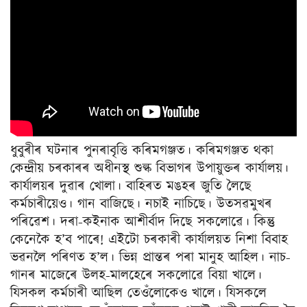
ধুবুৰীৰ ঘটনাৰ পুনৰাবৃত্তি কৰিমগঞ্জত। কৰিমগঞ্জত থকা
কেন্দ্ৰীয় চৰকাৰৰ অধীনস্থ শুল্ক বিভাগৰ উপায়ুক্তৰ কাৰ্যালয়।
কাৰ্যালয়ৰ দুৱাৰ খোলা। বাহিৰত মঙহৰ জুতি লৈছে
কৰ্মচাৰীয়েও। গান বাজিছে। নচাই নাচিছে। উতসৱমুখৰ
পৰিৱেশ। দৰা-কইনাক আশীৰ্বাদ দিছে সকলোৱে। কিন্তু
কেনেকৈ হ’ব পাৰে! এইটো চৰকাৰী কাৰ্যালয়ত নিশা বিবাহ
ভৱনলৈ পৰিণত হ’ল। ভিন্ন প্ৰান্তৰ পৰা মানুহ আহিল। নাচ-
গানৰ মাজেৰে উলহ-মালহেৰে সকলোৱে বিয়া খালে।
যিসকল কৰ্মচাৰী আছিল তেওঁলোকেও খালে। যিসকলে