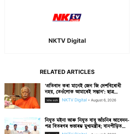
NKTV Digital
RELATED ARTICLES
‘প্ৰতিবাদ কৰা মানেই জেন জি দেশবিৰোধী
নহয়, তেওঁলোক আমাৰেই সন্তান’: ছাত্ৰ...
NKTV Digital
-
August 6, 2026
দৈনিক বাতৰি
নিযুত মইনা আৰু নিযুত বাবু আঁচনিৰ আবেদন-
পত্ৰ বিতৰণৰ শুভাৰম্ভ মুখ্যমন্ত্ৰীৰ; বানপীড়িত...