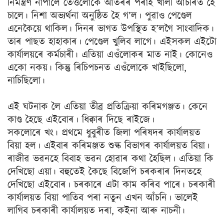
নিমন্ত্ৰণ নাপালে তেওঁলোকে আঁতৰৰ পৰাই খালী আচৰিত হৈ
চালে। নিশা অভ্যৰ্থনা অনুষ্ঠিত হৈ গ’ল। পুৱাও পেণ্ডেল
এনেকৈয়ে থাকিল। দিনৰ ভাগত উপস্থিত হ’লগৈ সাংবাদিক।
তাৰ পাছত হাহাকাৰ। পেণ্ডেল খুলিব লাগে। এইসকল এইটো
কাৰ্যালয়ৰে কৰ্মচাৰী। এতিয়া এওঁলোকৰ মাত নাই। কোনেও
একো নকয়। কিন্তু ৰিচিপচনত এওঁলোকে খাইছিলো,
নাচিছিলো।
এই ঘটনাক লৈ এতিয়া তীব্ৰ প্ৰতিক্ৰিয়া কৰিমগঞ্জত। কেনে
কাণ্ড হৈছে এইবোৰ। ধিক্বাৰ দিছে ৰাইজে।
সকলোৰে খং। প্ৰথমে ধুবুৰীত জিলা পৰিষদৰ কাৰ্যালয়ত
বিয়া হল। এইবাৰ কৰিমঞ্জত শুল্ক বিভাগৰ কাৰ্যালয়ত বিয়া।
ৰাজীৱ ভৱনহে বিবাহ ভৱন হোৱাৰ কথা হৈছিল। এতিয়া কি
দেখিছো এয়া। বহুতেই কৈছে বিজেপি চৰকৰাৰ দিনতহে
দেখিছো এইবোৰ। চৰকাৰে এটা কাম কৰিব পাৰে। চৰকাৰী
কাৰ্যালয়ত বিয়া পাতিব পৰা নতুন এখন আঁচনি। ভালেই
লাগিব চৰকাৰী কাৰ্যালয়ত দৰা, কইনা আৰু নাচনী।