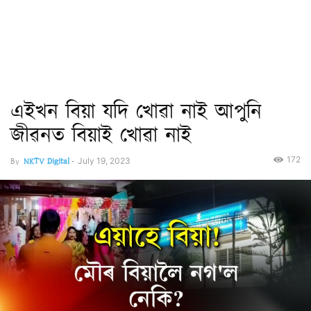
এইখন বিয়া যদি খোৱা নাই আপুনি
জীৱনত বিয়াই খোৱা নাই
172
By
NKTV Digital
-
July 19, 2023