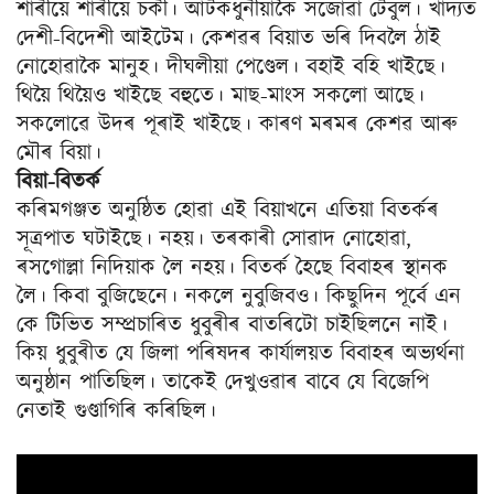
শাৰীয়ে শাৰীয়ে চকী। আটকধুনীয়াকৈ সজোৱা টেবুল। খাদ্যত
দেশী-বিদেশী আইটেম। কেশৱৰ বিয়াত ভৰি দিবলৈ ঠাই
নোহোৱাকৈ মানুহ। দীঘলীয়া পেণ্ডেল। বহাই বহি খাইছে।
থিয়ৈ থিয়ৈও খাইছে বহুতে। মাছ-মাংস সকলো আছে।
সকলোৱে উদৰ পূৰাই খাইছে। কাৰণ মৰমৰ কেশৱ আৰু
মৌৰ বিয়া।
বিয়া-বিতৰ্ক
কৰিমগঞ্জত অনুষ্ঠিত হোৱা এই বিয়াখনে এতিয়া বিতৰ্কৰ
সূত্ৰপাত ঘটাইছে। নহয়। তৰকাৰী সোৱাদ নোহোৱা,
ৰসগোল্লা নিদিয়াক লৈ নহয়। বিতৰ্ক হৈছে বিবাহৰ স্থানক
লৈ। কিবা বুজিছেনে। নকলে নুবুজিবও। কিছুদিন পূৰ্বে এন
কে টিভিত সম্প্ৰচাৰিত ধুবুৰীৰ বাতৰিটো চাইছিলনে নাই।
কিয় ধুবুৰীত যে জিলা পৰিষদৰ কাৰ্যালয়ত বিবাহৰ অভ্যৰ্থনা
অনুষ্ঠান পাতিছিল। তাকেই দেখুওৱাৰ বাবে যে বিজেপি
নেতাই গুণ্ডাগিৰি কৰিছিল।