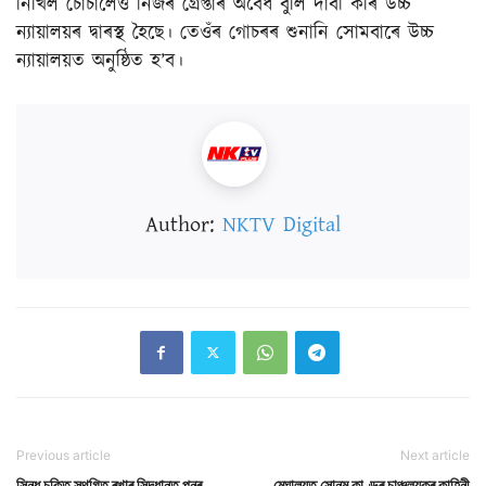
নিখিল চোচালেও নিজৰ গ্ৰেপ্তাৰ অবৈধ বুলি দাবী কৰি উচ্চ
ন্যায়ালয়ৰ দ্বাৰস্থ হৈছে। তেওঁৰ গোচৰৰ শুনানি সোমবাৰে উচ্চ
ন্যায়ালয়ত অনুষ্ঠিত হ’ব।
Author:
NKTV Digital
Previous article
Next article
সিন্ধু চুক্তি স্থগিত ৰখাৰ সিদ্ধান্ত পুনৰ
মেঘালয়ত সোনম কাণ্ডৰ চাঞ্চল্যকৰ কাহিনী