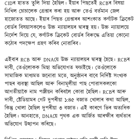
CIDৰ হাতত তুলি দিয়া হৈছিল। ইয়াৰ পিছতেই RCBৰ বিষয়া
নিখিল চোচালেক গ্ৰেপ্তাৰ কৰা হয় আৰু তেওঁ বৰ্তমান জেল
হাজোতত আছে। ইয়াৰ পিছত গ্ৰেপ্তাৰৰ আশংকাত কৰ্ণাটক ক্ৰিকেট
বোৰ্ডৰ বিষয়াসকলেও উচ্চ ন্যায়ালয়ৰ দ্বাৰস্থ হয়। উচ্চ ন্যায়ালয়ে
নিৰ্দেশ দিয়ে যে, কৰ্ণাটক ক্ৰিকেট বোৰ্ডৰ বিৰুদ্ধে এতিয়া কোনো
কঠোৰ পদক্ষেপ গ্ৰহণ কৰিব নোৱাৰিব।
এইবাৰ RCB আৰু DNAয়ে উচ্চ ন্যায়ালয়ৰ দ্বাৰস্থ হৈছে। RCBৰ
দাবী, তেওঁলোকক মিছা অভিযোগত ফচাইছে। তেওঁলোকে
সামাজিক মাধ্যমত জনোৱা মতে, অনুষ্ঠানৰ বাবে নিৰ্দিষ্ট সংখ্যক
পাছৰ ব্যৱস্থা আছিল আৰু বিনামূলীয়া পাছ পোৱাসকলকো
আগতীয়াকৈ নাম পঞ্জীয়ন কৰিবলৈ কোৱা হৈছিল। RCBৰ আৰু
দাবী, ষ্টেডিয়ামৰ গেট দুপৰীয়া ১:৪৫ বজাত খোলাৰ কথা আছিল,
কিন্তু খোলা হৈছিল দুপৰীয়া ৩ বজাত। এই কাৰণে ভিৰ অত্যধিক
হৈছিল। আনহাতে, DNAয়ে পৃথক এক আৰ্জিত আৰক্ষীৰ ব্যৰ্থতাৰ
অভিযোগ উত্থাপন কৰিছে।