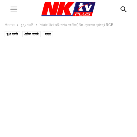
Home
মুখ্য বাতৰি
‘আমাক মিছা অভিযোগত ফচাইছে’; উচ্চ ন্যায়ালয়ৰ দ্বাৰস্থ RCB
মুখ্য বাতৰি
দৈনিক বাতৰি
ৰাষ্ট্ৰীয়