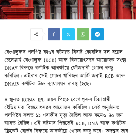
বেংগালুৰুৰ পদপিষ্ট কাণ্ডৰ ঘটনাত বিৰাট কোহলিৰ দল ৰয়েল
চেলেঞ্জাৰ্ছ বেংগালুৰু (RCB) আৰু বিজয়োৎসৱৰ আয়োজক সংস্থা
DNAৰ বিৰুদ্ধে কৰ্ণাটক আৰক্ষীয়ে ফৌজদাৰী গোচৰ ৰুজু
কৰিছিল। এইবাৰ সেই গোচৰ খাৰিজৰ আৰ্জি জনাই RCB আৰু
DNAয়ে কৰ্ণাটক উচ্চ ন্যায়ালয়ৰ দ্বাৰস্থ হৈছে।
৪ জুনত RCBয়ে IPL জয়ৰ পিছত বেংগালুৰুৰ চিন্নাস্বামী
ষ্টেডিয়ামত বিজয়োৎসৱৰ আয়োজন কৰিছিল। সেই অনুষ্ঠানত
পদপিষ্টৰ ফলত ১১ গৰাকীৰ মৃত্যু হৈছিল আৰু কমেও ৪০ জন
আহত হৈছিল। এই ঘটনাৰ পিছতেই RCB, DNA আৰু কৰ্ণাটক
ক্ৰিকেট বোৰ্ডৰ বিৰুদ্ধে আৰক্ষীয়ে গোচৰ ৰুজু কৰে। তদন্তৰ ভাৰ