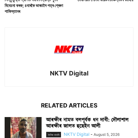
বিবেচনা কৰক; ৪বাৰকৈ ভাৰতলৈ পত্ৰ প্ৰেৰণ
পাকিস্তানৰ
NKTV Digital
RELATED ARTICLES
আৰক্ষীৰ নামত বলপূৰ্বক ধন দাবী: দৌলাশাল
আৰক্ষীৰ জালত হুছেইন আলী
NKTV Digital
-
August 5, 2026
দৈনিক বাতৰি