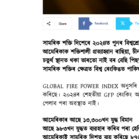
Facebook
Tw
Share
সামৰিক শক্তি দিশেৰে ২০২৪ত পুনৰ বিশ্বশ্ৰে
আমেৰিকাক শক্তিশালী প্ৰত্যাহ্বান ৰাছিয়া, চী
চতুৰ্থ স্থানত থকা ভাৰতো নাই বৰ বেছি পি
সামৰিক শক্তিৰ ক্ষেত্ৰত বিশ্ব ৰেংকিঙত পাক
GLOBAL FIRE POWER INDEX অনুসৰি যুক্তৰ
কৰিছে। ২০২৪ৰ শেহতীয়া GFP ৰেংকিং অ
পেলাব পৰা অৱস্থাত নাই।
আমেৰিকাৰ আছে ১৩,৩০০খন যুদ্ধ বিমান
আছে ৯৮৩খন যুদ্ধত ব্যৱহাৰ কৰিব পৰা হেল
আমেৰিকাই সামৰিক দিশত ব্যয় কৰিছে ৮৭