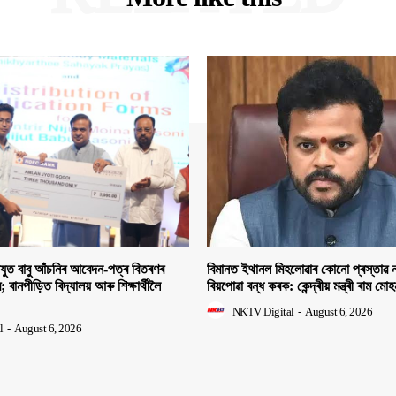
িযুত বাবু আঁচনিৰ আবেদন-পত্ৰ বিতৰণৰ
বিমানত ইথানল মিহলোৱাৰ কোনো প্ৰস্তাৱ ন
ীৰ; বানপীড়িত বিদ্যালয় আৰু শিক্ষাৰ্থীলৈ
বিয়পোৱা বন্ধ কৰক: কেন্দ্ৰীয় মন্ত্ৰী ৰাম মো
NKTV Digital
-
August 6, 2026
l
-
August 6, 2026