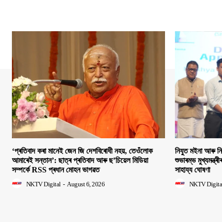
‘প্ৰতিবাদ কৰা মানেই জেন জি দেশবিৰোধী নহয়, তেওঁলোক
নিযুত মইনা আৰু ন
আমাৰেই সন্তান’: ছাত্ৰ প্ৰতিবাদ আৰু ছ’চিয়েল মিডিয়া
শুভাৰম্ভ মুখ্যমন্ত্ৰ
সম্পৰ্কে RSS প্ৰধান মোহন ভাগৱত
সাহায্য ঘোষণা
NKTV Digital
-
August 6, 2026
NKTV Digita