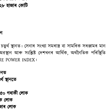
 ২৮ হাজাৰ কোটি
নে
ৰ্থ স্থানত। সেনাৰ সংখ্যা সমৰাস্ত্ৰ বা সামৰিক সৰঞ্জামৰ মান
থান আৰু সংশ্লিষ্ট দেশখনৰ আৰ্থিক, অৰ্থনৈতিক পৰিস্থিতি
L FIRE POWER INDEX।
ানত
থ স্থানতে
৫৫০ গৰাকী লোক
িক লোক
হাজাৰ লোক