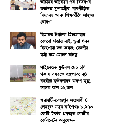
আঁচনিৰ আবেদন-পত্ৰ বিতৰণৰ
শুভাৰম্ভ মুখ্যমন্ত্ৰীৰ; বানপীড়িত
বিদ্যালয় আৰু শিক্ষাৰ্থীলৈ সাহায্য
ঘোষণা
বিমানত ইথানল মিহলোৱাৰ
কোনো প্ৰস্তাৱ নাই, ভুৱা খবৰ
বিয়পোৱা বন্ধ কৰক: কেন্দ্ৰীয়
মন্ত্ৰী ৰাম মোহন নাইডু
থাইলেণ্ডত ফুটবল মেচ চলি
থকাৰ সময়তে বজ্ৰপাত: ২৪
বছৰীয়া ফুটবলাৰৰ কৰুণ মৃত্যু,
আহত আন ১২ জন
গুৱাহাটী-তেজপুৰ সংযোগী ৪
লেনযুক্ত নতুন ঘাইপথঃ ৮,৯৭০
কোটি টকাৰ প্ৰকল্পত কেন্দ্ৰীয়
কেবিনেটৰ অনুমোদন