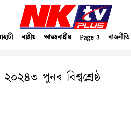
ৱাহাটী
ৰাষ্ট্ৰীয়
আন্তঃৰাষ্ট্ৰীয়
Page 3
ৰাজনীতি
২০২৪ত পুনৰ বিশ্বশ্ৰেষ্ঠ