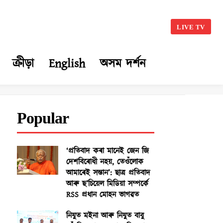
LIVE TV
ক্ৰীড়া
English
অসম দৰ্শন
Popular
‘প্ৰতিবাদ কৰা মানেই জেন জি
দেশবিৰোধী নহয়, তেওঁলোক
আমাৰেই সন্তান’: ছাত্ৰ প্ৰতিবাদ
আৰু ছ’চিয়েল মিডিয়া সম্পৰ্কে
RSS প্ৰধান মোহন ভাগৱত
নিযুত মইনা আৰু নিযুত বাবু