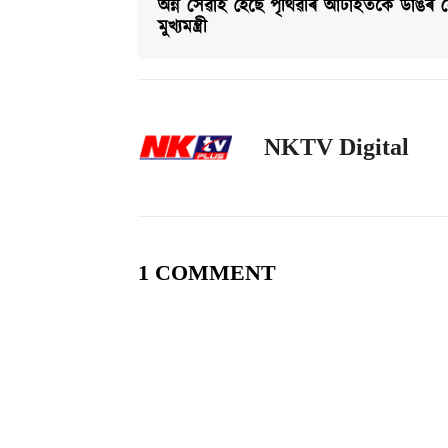
অন্ন সেৱাই হৈছে পৃথিৱীৰ আটাইতকৈ ডাঙৰ স
মুখ্যমন্ত্রী
NKTV Digital
1 COMMENT