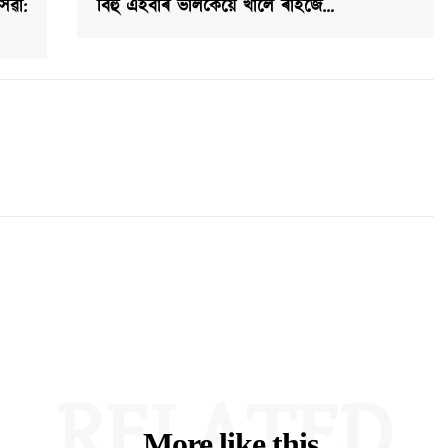
েৱা:
বিহু এইবাৰ ভালকৈয়ে খালে ৰাইজে…
RELATED
More like this