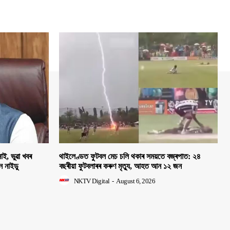
াই, ভুৱা খবৰ
থাইলেণ্ডত ফুটবল মেচ চলি থকাৰ সময়তে বজ্ৰপাত: ২৪
হন নাইডু
বছৰীয়া ফুটবলাৰৰ কৰুণ মৃত্যু, আহত আন ১২ জন
NKTV Digital
-
August 6, 2026