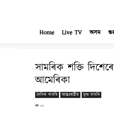
Home
Live TV
অসম
গু
সামৰিক শক্তি দিশেৰে 
আমেৰিকা
দৈনিক বাতৰি
আন্তঃৰাষ্ট্ৰীয়
মুখ্য বাতৰি
134