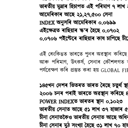
ভাৰতীয় মুদ্ৰাৰ হিচাপত এই পৰিমাণ ৭ লাখ
আমেৰিকাৰ আছে ২১,২৭,৫০০ সেনা
INDEX অনুসৰি আমেৰিকাৰ ০.০৬৯৯
এইক্ষেত্ৰত ৰাছিয়াৰ স্ক’ৰ হৈছে ০.০৭০২
০.০৭০৬ পইণ্টেৰে ৰাছিয়াৰ কাষ চাপিছে চী
এই ৰেংকিঙত ভাৰতে পুনৰ অৱস্থান কৰিছে চতু
আৰু পৰিমাণ, উৎকৰ্ষ, সেনাৰ কৌশলগত অৱস্
পৰ্যৱেক্ষণ কৰি প্ৰস্তুত কৰা হয় GLOBA
১৪৫খন দেশৰ ভিতৰত ভাৰত ৰৈছে চতুৰ্থ স্থ
২০০৬ চনৰ পৰাই ভাৰতে অৱস্থান কৰিছে ৪ৰ্
POWER INDEXত ভাৰতৰ স্থান ০.১০২৩
ভাৰতীয় সেনাত আছে ৫১ লাখ ৩৭ হাজাৰ 
চীনা সেনাতকৈও ভাৰতীয় সেনাত আছে অধ
চীনা সেনাৰ মুঠ সংখ্যা হৈছে ৩১ লাখ ৭০ 