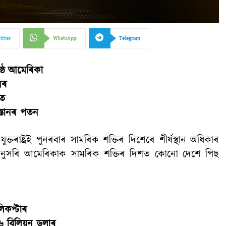
itter
WhatsApp
Telegram
ষ্ঠ আমেৰিকা
নৰ
ছত
িস্তানৰ পতন
াষ্ট্ৰই পুনৰবাৰ সামৰিক শক্তিৰ দিশেৰে শীৰ্ষস্থান অধিকাৰ
নুসৰি আমেৰিকাক সামৰিক শক্তিৰ দিশত কোনো দেশে পিছ
িকপ্টাৰ
৬ বিলিয়ন ডলাৰ