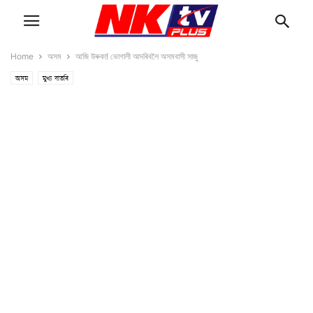
Home
অসম
আজি উৰুকা! ভোগালী আদৰিবলৈ অসমবাসী সাজু
অসম
মুখ্য বাতৰি