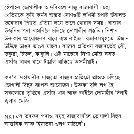
হেঁপাহৰ ভোগালীক আদৰিবলৈ সাজু ৰাজ্যবাসী। চহা
খেতিয়কে কৃষি কৰ্মৰ অন্তত সোণগুটি লখিমী চপাই ভঁৰালত
ভৰোৱাৰ পিছত এতিয়া লগে ভাগে খোৱাৰ সময়। ৰাজ্যৰ
উজনিৰ পৰা নামনিলৈ চলিছে ভোগালীৰ প্ৰস্তুতি। নিশাৰ
উৰুকাৰ আয়োজনৰ বাবে ব্যস্ত ৰাইজ। বজাৰসমূহতো উজান
উঠিছে ডাঙৰ ডাঙৰ মাছৰ। ৰাজ্যৰ প্ৰতিখন বজাৰতেই ৰৌ,
ভকুৱা, চিতল, কান্ধুলি। এই মাছেৰে নিশা মেজি ঘৰত
এসাঁজ খাবৰ বাবে টঙালি বান্ধিছে অসমীয়াই।
কৰ’ণা মহামাৰীৰ মাজতো ৰাজ্যৰ প্ৰতিটো প্ৰান্তত চলিছে
ভোগালী বিহুৰ ব্যাপক আয়োজন। উৰুকা বুলি লগ হৈ
সকলোৱে তৃপ্তিৰে এসাঁজ খাব আৰু কাইলৈ দোমাহীৰ দিনাই
জ্বলাব মেজি।
NKTVৰ তৰফৰ পৰাও সমূহ ৰাজ্যবাসীলৈ ভোগালী বিহুৰ
আন্তৰিক আৰু হিয়াভৰা ওলগ যাচিলোঁ।