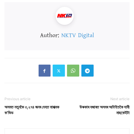
Author:
NKTV Digital
Previous article
Next article
অসমত নতুনকৈ ৩,২৭৪ জনৰ দেহত মাৰাত্মক
উৰুকাৰ বজাৰত অসমৰ আটাইতকৈ দামী
ক’ভিড
মাছকেইটা