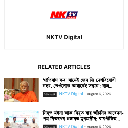
NKTV Digital
RELATED ARTICLES
‘প্ৰতিবাদ কৰা মানেই জেন জি দেশবিৰোধী
নহয়, তেওঁলোক আমাৰেই সন্তান’: ছাত্ৰ...
NKTV Digital
-
August 6, 2026
দৈনিক বাতৰি
নিযুত মইনা আৰু নিযুত বাবু আঁচনিৰ আবেদন-
পত্ৰ বিতৰণৰ শুভাৰম্ভ মুখ্যমন্ত্ৰীৰ; বানপীড়িত...
NKTV Digital
-
August 6, 2026
দৈনিক বাতৰি