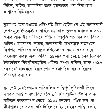
দিছিল, ৰাছিয়া, আমেৰিকা আৰু যুক্তৰাজ্যৰ পৰা নিৰাপত্তাৰ
আশ্বাসৰ বিনিময়ত।
বুডাপেষ্ট মেম’ৰেণ্ডামত প্ৰতিশ্ৰুতি দিয়া হৈছিল যে এই স্বাক্ষৰকাৰী
দেশসমূহে ইউক্ৰেইনৰ সাৰ্বভৌমত্ব আৰু ভূখণ্ডৰ অখণ্ডতাক সন্মান
জনাব আৰু ইয়াৰ বিৰুদ্ধে শক্তি বা ভাবুকি প্ৰয়োগৰ পৰা বিৰত
থাকিব। আক্ৰমণৰ ক্ষেত্ৰত, স্বাক্ষৰকাৰী দেশসমূহে ৰাষ্ট্ৰসংঘৰ
নিৰাপত্তা পৰিষদৰ জৰিয়তে ইউক্ৰেইনক সহায় কৰাৰ বাবে
তৎক্ষণাৎ ব্যৱস্থা গ্ৰহণ কৰিব। ১৯৯৪ৰ পৰা ১৯৯৬ চনৰ ভিতৰত
ইউক্ৰেইনে নিউক্লীয়াৰমুক্তিৰ প্ৰক্ৰিয়া সম্পূৰ্ণ কৰিলে, আৰু ১৯৯৬
চনৰ মে’ মাহলৈকে ইয়াৰ শেষ পাৰমাণৱিক অস্ত্ৰ ৰাছিয়ালৈ
পৰিবহণ কৰা হ’ল।
বুডাপেষ্ট মেম’ৰেণ্ডামত প্ৰতিফলিত শান্তিপূৰ্ণ দৃষ্টিভংগী পিছৰ
দশকত ভাঙি পৰিল, বিশেষকৈ ভ্লাদিমিৰ পুটিনৰ উত্থান আৰু
ৰাছিয়াৰ কাৰ্যকলাপৰ সৈতে। ১৯৯৩ চনতেই পণ্ডিত জন জে.
মীয়াৰ্শ্বাইমাৰে সতৰ্ক কৰি দিছিল যে ইউক্ৰেইনৰ শান্তি বজাই