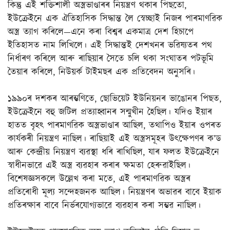
কিন্তু এই শক্তিশালী অস্ত্ৰভাণ্ডাৰৰ নিয়ন্ত্ৰণ থকাৰ পিছতো,
ইউক্ৰেইনে এক ঐতিহাসিক সিদ্ধান্ত লৈ স্বেচ্ছাই নিজৰ পাৰমাণৱিক
অস্ত্ৰ ত্যাগ কৰিলে—এনে কৰা বিশ্বৰ একমাত্ৰ দেশ হিচাপে
ইতিহাসত নাম লিখিলে। এই সিদ্ধান্তই দেশখনৰ ভৱিষ্যতৰ পথ
নিৰ্ধাৰণ কৰিলে আৰু ৰাছিয়াৰ সৈতে চলি থকা সংঘাতৰ পটভূমি
তৈয়াৰ কৰিলে, নিউয়ৰ্ক টাইমছৰ এক প্ৰতিবেদন অনুসৰি।
১৯৯০ৰ দশকৰ আৰম্ভণিতে, ছোভিয়েট ইউনিয়নৰ ভাঙোনৰ পিছত,
ইউক্ৰেইনে বহু জটিল প্ৰত্যাহ্বানৰ সন্মুখীন হৈছিল। যদিও ইয়াৰ
হাতত বৃহৎ পাৰমাণৱিক অস্ত্ৰভাণ্ডাৰ আছিল, তথাপিও ইয়াৰ ওপৰত
কাৰ্যকৰী নিয়ন্ত্ৰণ নাছিল। ৰাছিয়াই এই অস্ত্ৰসমূহৰ উৎক্ষেপণৰ ক’ড
আৰু কেন্দ্ৰীয় নিয়ন্ত্ৰণ ব্যৱস্থা ধৰি ৰাখিছিল, যাৰ ফলত ইউক্ৰেইনে
স্বাধীনভাৱে এই অস্ত্ৰ ব্যৱহাৰ কৰাৰ ক্ষমতা হেৰুৱাইছিল।
বিশেষজ্ঞসকলে উল্লেখ কৰা মতে, এই পাৰমাণৱিক অস্ত্ৰৰ
প্ৰতিৰোধী মূল্য সন্দেহজনক আছিল। নিয়ন্ত্ৰণৰ অভাৱৰ বাবে ইয়াক
প্ৰতিৰক্ষাৰ বাবে নিৰ্ভৰযোগ্যভাৱে ব্যৱহাৰ কৰা সম্ভৱ নাছিল।