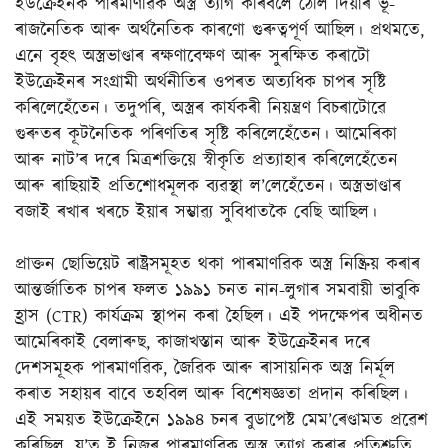
ইউক্ৰেইনক পাৰমাণৱিক অস্ত্ৰ ত্যাগ কৰিবলৈ ঠেলি দিয়াৰ ভূ-
ৰাজনৈতিক আৰু অৰ্থনৈতিক কাৰণো গুৰুত্বপূৰ্ণ আছিল। প্ৰথমতে,
এনে বৃহৎ অস্ত্ৰভাণ্ডাৰ ৰক্ষণাবেক্ষণ আৰু সুৰক্ষিত কৰাটো
ইউক্ৰেইনৰ সংগ্ৰামী অৰ্থনীতিৰ ওপৰত অত্যধিক চাপৰ সৃষ্টি
কৰিলেহেঁতেন। তদুপৰি, অস্ত্ৰৰ কাৰ্যকৰী নিয়ন্ত্ৰণ বিচৰাটোৱে
গুৰুতৰ কূটনৈতিক পৰিণতিৰ সৃষ্টি কৰিলেহেঁতেন। আমেৰিকা
আৰু নাট’ৰ দৰে মিত্ৰশক্তিয়ে স্বীকৃতি প্ৰত্যাহাৰ কৰিলেহেঁতেন
আৰু ৰাছিয়াই প্ৰতিশোধমূলক ব্যৱস্থা ল’লেহেঁতেন। অস্ত্ৰভাণ্ডাৰ
বজাই ৰখাৰ খৰচে ইয়াৰ সম্ভাৱ্য সুবিধাতকৈ বেছি আছিল।
প্ৰাক্তন ছোভিয়েট ৰাষ্ট্ৰসমূহত থকা পাৰমাণৱিক অস্ত্ৰ নিষ্ক্ৰিয় কৰাৰ
আন্তৰ্জাতিক চাপৰ ফলত ১৯৯১ চনত নান-লুগাৰ সমবায়ী ভাবুকি
হ্ৰাস (CTR) কাৰ্যক্ৰম স্থাপন কৰা হৈছিল। এই পদক্ষেপৰ অধীনত
আমেৰিকাই বেলাৰুছ, কাজাখস্তান আৰু ইউক্ৰেইনৰ দৰে
দেশসমূহক পাৰমাণৱিক, জৈৱিক আৰু ৰাসায়নিক অস্ত্ৰ নিৰ্মূল
কৰাত সহায়ৰ বাবে তহবিল আৰু বিশেষজ্ঞতা প্ৰদান কৰিছিল।
এই সময়ত ইউক্ৰেইনে ১৯৯৪ চনৰ বুডাপেষ্ট মেম’ৰেণ্ডামত প্ৰৱেশ
কৰিছিল, য’ত ই নিজৰ পাৰমাণৱিক অস্ত্ৰ ত্যাগ কৰাৰ প্ৰতিশ্ৰুতি