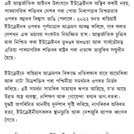
এই আন্তৰ্জাতিক আইনৰ উলংঘনে ইউক্ৰেইনক অস্থিৰ কৰাই নহয়,
পাৰমাণৱিক শক্তিধৰ দেশৰ পৰা পোৱা নিৰাপত্তাৰ নিশ্চয়তাৰ
ওপৰত বহুতৰ বিশ্বাস ভাঙি পেলালে। ২০২২ চনত ৰাছিয়াই
ইউক্ৰেইনৰ ওপৰত পূৰ্ণমাত্ৰাৰ আক্ৰমণ আৰম্ভ কৰিলে, যাৰ ফলত
দেশখন এক ভয়াৱহ সংকটত নিমজ্জিত হ’ল। আন্তৰ্জাতিক চুক্তিৰ
দ্বাৰা নিশ্চিত কৰা ইউক্ৰেইনৰ ভূখণ্ডৰ অখণ্ডতা আৰু সাৰ্বভৌমত্ব
এতিয়া পাৰমাণৱিক শক্তিধৰ ৰাষ্ট্ৰৰ পৰা প্ৰত্যক্ষ ভাবুকিৰ সন্মুখীন
হৈছে।
ইউক্ৰেইনে ৰাছিয়াৰ আক্ৰমণৰ বিৰুদ্ধে প্ৰতিৰক্ষাৰ বাবে আমেৰিকা
আৰু নাট’ মিত্ৰশক্তিৰ পৰা পশ্চিমীয়া সমৰ্থনৰ ওপৰত নিৰ্ভৰ
কৰিছে। এই সমৰ্থন সামৰিক সাহায্যৰ ৰূপত আহিছে, য’ত আছে
উন্নত অস্ত্ৰ ব্যৱস্থা, প্ৰশিক্ষণ আৰু গোয়েন্দা তথ্যৰ ভাগ-বতৰা।
যুদ্ধই অপৰিমিত মানৱীয় দুৰ্দশাৰ সৃষ্টি কৰিছে, নাগৰিকৰ অবিৰত
হত্যা, ইউক্ৰেইনীয়সকলৰ স্থানচ্যুতি আৰু দেশজুৰি ব্যাপক ধ্বংসৰ
সৈতে।