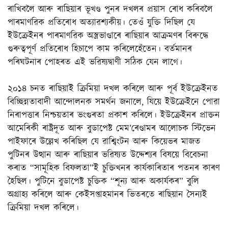
ৰাখিবলৈ আৰু ৰাছিয়াৰ ভূখণ্ড পুনৰ দখলৰ প্ৰয়াস ৰোধ কৰিবলৈ
পাৰমাণৱিক প্ৰতিৰোধ অত্যাৱশ্যকীয়। তেওঁ যুক্তি দিছিল যে
ইউক্ৰেইনৰ পাৰমাণৱিক অস্ত্ৰভাণ্ডাৰে ৰাছিয়াৰ আক্ৰমণৰ বিৰুদ্ধে
গুৰুত্বপূৰ্ণ প্ৰতিৰোধ হিচাপে কাম কৰিলেহেঁতেন। বৰ্তমানৰ
পৰিঘটনাৰ পোহৰত এই ভৱিষ্যদ্বাণী সঠিক যেন লাগে।
২০১৪ চনত ৰাছিয়াই ক্ৰিমিয়া দখল কৰিলে আৰু পূৰ্ব ইউক্ৰেইনত
বিচ্ছিন্নতাবাদী আন্দোলনক সমৰ্থন জনালে, যিয়ে ইউক্ৰেইনে পোৱা
নিৰাপত্তাৰ নিশ্চয়তাৰ ভংগুৰতা প্ৰকাশ কৰিলে। ইউক্ৰেইনৰ প্ৰাক্তন
আমেৰিকী ৰাষ্ট্ৰদূত আৰু বুডাপেষ্ট মেম’ৰেণ্ডামৰ আলোচক স্টিভেন
পাইফাৰে উল্লেখ কৰিছিল যে ৱাশ্বিংটন আৰু কিয়েভৰ মাজত
পুটিনৰ উত্থান আৰু ৰাছিয়াৰ ভৱিষ্যত উদ্দেশ্যৰ বিষয়ে বিবেচনা
কৰাত “সামূহিক বিফলতা”ই চুক্তিখনৰ কাৰ্যকাৰিতাৰ পতনৰ কাৰণ
হৈছিল। পুটিনে বুডাপেষ্ট চুক্তিক “শূন্য আৰু অকাৰ্যকৰ” বুলি
অগ্ৰাহ্য কৰিলে আৰু কেইসপ্তাহমানৰ ভিতৰতে ৰাছিয়ান সৈন্যই
ক্ৰিমিয়া দখল কৰিলে।