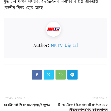
যুদ্ধ চলি থকাৰ সময়ত, ইউক্ৰেইনৰ নিৰাপত্তাৰ প্ৰশ্ন এতিয়াও
কেন্দ্ৰীয় বিষয় হৈয়ে আছে।
Author:
NKTV Digital
Previous article
Next article
গুৱাহাটীৰ আই পি এল মেচৰ প্ৰস্তুতি তুংগত
টি-৭২ টেংকৰ ইঞ্জিনৰ বাবে ৰাছিয়াৰ সৈতে ২৪৮
মিলিয়ন ডলাৰৰ চুক্তি স্বাক্ষৰ ভাৰতৰ