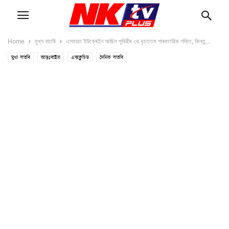
Home
মুখ্য বাতৰি
এসময়ত ইউক্ৰেইন আছিল পৃথিৱীৰ ৩য় বৃহত্তম পাৰমাণৱিক শক্তি, কিন্তু…
মুখ্য বাতৰি
আন্তঃৰাষ্ট্ৰীয়
এক্সক্লুচিভ
দৈনিক বাতৰি