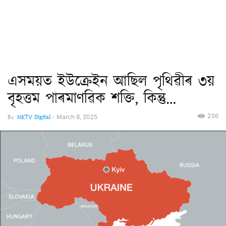
এসময়ত ইউক্ৰেইন আছিল পৃথিৱীৰ ৩য়
বৃহত্তম পাৰমাণৱিক শক্তি, কিন্তু…
236
By
NKTV Digital
-
March 8, 2025