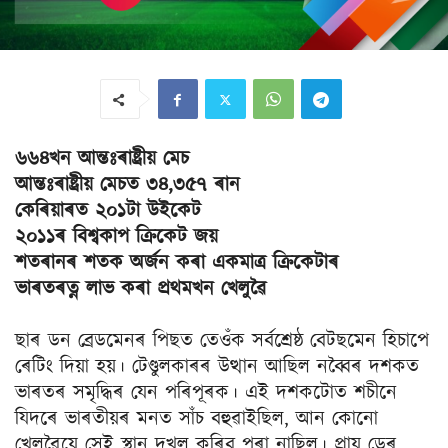
৬৬৪খন আন্তঃৰাষ্ট্ৰীয় মেচ
আন্তঃৰাষ্ট্ৰীয় মেচত ৩৪,৩৫৭ ৰান
কেৰিয়াৰত ২০১টা উইকেট
২০১১ৰ বিশ্বকাপ ক্ৰিকেট জয়
শতৰানৰ শতক অৰ্জন কৰা একমাত্ৰ ক্ৰিকেটাৰ
ভাৰতৰত্ন লাভ কৰা প্ৰথমখন খেলুৱৈ
ছাৰ ডন ব্ৰেডমেনৰ পিছত তেওঁক সৰ্বশ্ৰেষ্ঠ বেটছমেন হিচাপে
ৰেটিং দিয়া হয়। টেণ্ডুলকাৰৰ উত্থান আছিল নব্বৈৰ দশকত
ভাৰতৰ সমৃদ্ধিৰ যেন পৰিপূৰক। এই দশকটোত শচীনে
যিদৰে ভাৰতীয়ৰ মনত সাঁচ বহুৱাইছিল, আন কোনো
খেলুৱৈয়ে সেই স্থান দখল কৰিব পৰা নাছিল। প্ৰায় ডেৰ