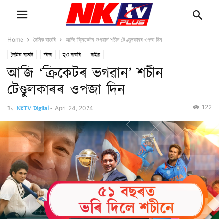
Home
দৈনিক বাতৰি
আজি ‘ক্ৰিকেটৰ ভগৱান’ শচীন টেণ্ডুলকাৰৰ ওপজা দিন
দৈনিক বাতৰি
ক্ৰীড়া
মুখ্য বাতৰি
ৰাষ্ট্ৰীয়
আজি ‘ক্ৰিকেটৰ ভগৱান’ শচীন
টেণ্ডুলকাৰৰ ওপজা দিন
122
By
NKTV Digital
-
April 24, 2024