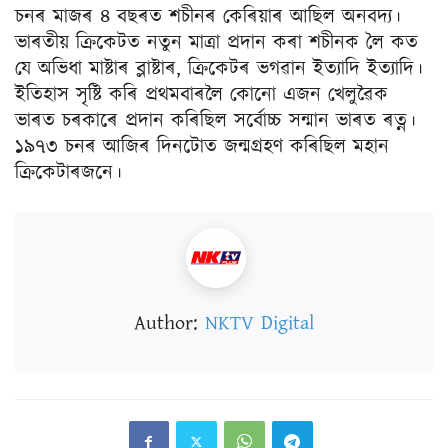
চনৰ মাজৰ ৪ বছৰত শচীনৰ কেৰিয়াৰ আছিল অনবদ্য।
ভাৰতীয় ক্ৰিকেটত নতুন মাত্ৰা প্ৰদান কৰা শচীনক লৈ কত
যে অভিধা মাষ্টাৰ ব্লাষ্টাৰ, ক্ৰিকেটৰ ভগৱান ইত্যাদি ইত্যাদি।
ইতিহাস সৃষ্টি কৰি প্ৰথমবাৰলৈ কোনো এজন খেলুৱৈক
ভাৰত চৰকাৰে প্ৰদান কৰিছিল সৰ্বোচ্চ সন্মান ভাৰত ৰত্ন।
১৯৭৩ চনৰ আজিৰ দিনটোত জন্মগ্ৰহণ কৰিছিল মহান
ক্ৰিকেটাৰজনে।
Author:
NKTV Digital