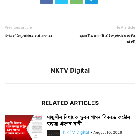
Previous article
Next article
বিপদ বাঢ়িছে যোগগুৰু বাবা ৰামদেৱৰ
ব্যৱসায়ীক ধন দাবী কৰি গ্ৰেপ্তাৰ ৪ জনকৈ
আৰক্ষী
NKTV Digital
RELATED ARTICLES
মাজুলীৰ বিধায়ক ভুবন গামৰ বিৰুদ্ধে কঠোৰ
ব্যৱস্থা গ্ৰহণৰ দাবী
NKTV Digital
-
August 10, 2026
মুখ্য বাতৰি