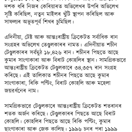
দশক ধৰি নিজৰ কেৰিয়াৰত অভিলেখৰ উপৰি অভিলেখ
সৃষ্টি কৰিছিল, নতুন মাইলৰ খুঁটি স্থাপন কৰিছিল আৰু
সাফল্যৰ অভূতপূৰ্ব শিখৰ চুমিছিল।
এদিনীয়া, টেষ্ট আৰু আন্তঃৰাষ্ট্ৰীয় ক্ৰিকেটত সৰ্বাধিক ৰান
সংগ্ৰহৰ অভিলেখ তেণ্ডুলকাৰৰ নামত। এদিনীয়াত শচীন
টেণ্ডুলকাৰৰ সৰ্বমুঠ ১৮,৪২৬ ৰান। শচীনৰ পিছতে আছে
কুমাৰ সাংগাকাৰা আৰু বিৰাট কোহলিৰ স্থান। সামগ্ৰিকভাৱে
আন্তঃৰাষ্ট্ৰীয় ক্ৰিকেটত টেণ্ডুলকাৰে ৩৪,৩৫৭ ৰান সংগ্ৰহ
কৰিছে। এই তালিকাত শচীনৰ পিছতে আছে কুমাৰ
সাংগাকাৰা, ৰিকি পণ্টিং, বিৰাট কোহলি আৰু মহেলা
জয়ৱৰ্ধনেৰ নাম।
সামগ্ৰিকভাৱে টেণ্ডুলকাৰে আন্তঃৰাষ্ট্ৰীয় ক্ৰিকেটত শতৰানৰ
শতক অৰ্জন কৰিছে। টেণ্ডুলকাৰৰ পিছতে আছে বিৰাট
কোহলি। কোহলিৰ পিছতে আছে ৰিকি পণ্টিং, কুমাৰ
ছাংগাকাৰা আৰু জেক কালিছ। ১৯৯৬ চনৰ পৰা ১৯৯৯