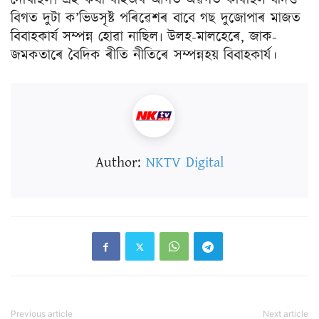
দেখিছিল৷ এই কথা ৰাইজৰ আগত অৱগত কৰিছিল যদিও
বিগত দুটা ক’ভিডসৃষ্ট পৰিৱেশৰ বাবে গছ দুজোপাৰ মাজত
বিবাহকাৰ্য সম্পন্ন হোৱা নাছিল৷ উলহ-মালহেৰে, জাক-
জমকতাৰে বৈদিক ৰীতি নীতিৰে সম্পন্নহয় বিবাহকাৰ্য।
Author:
NKTV Digital
Previous article
Next article