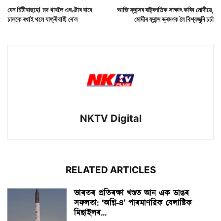
যেন চিটীবাছহে! মদ খাবলৈ এঘণ্টাৰ বাবে
আজি ফ্ৰান্সৰ ৰাষ্ট্ৰপতিক সাক্ষাৎ কৰিব মোদীয়ে,
চালকে ৰখাই থলে যাত্ৰীবাহী ৰে’ল
মোদীৰ ফ্ৰান্স ভ্ৰমণক লৈ বিশ্বজুৰি চৰ্চা
NKTV Digital
RELATED ARTICLES
ভাৰতৰ প্ৰতিৰক্ষা খণ্ডত আন এক ডাঙৰ
সফলতা: ‘অগ্নি-৪’ পাৰমাণৱিক বেলাষ্টিক
মিছাইলৰ...