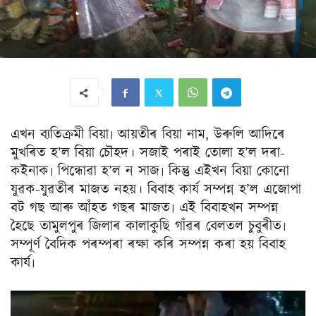
এখন ব্যতিক্ৰমী বিয়া৷ আয়তীৰ বিয়া নাম, উৰুলি আদিৰে
মুখৰিত হ’ল বিয়া চৌহদ। সজাই পৰাই তোলা হ’ল দৰা-
কইনাক৷ পিন্ধোৱা হ’ল ন সাজ৷ কিন্তু এইখন বিয়া কোনো
যুৱক-যুৱতীৰ মাজত নহয়। বিবাহ কাৰ্য সম্পন্ন হ’ল এজোপা
বট গছ আৰু আঁহত গছৰ মাজত৷ এই বিবাহখন সম্পন্ন
হৈছে তামুলপুৰ জিলাৰ কালাকুছি গাঁৱৰ বেলতল চুবুৰীত৷
সম্পূৰ্ণ বৈদিক পৰম্পৰা ৰক্ষা কৰি সম্পন্ন কৰা হয় বিবাহ
কাৰ্য৷