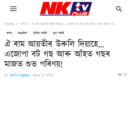
Home
অসম
ঐ ৰাম আয়তীৰ উৰুলি দিয়াহে…এজোপা বট গছ আৰু আঁহত গছৰ মাজত শুভ...
অসম
আঞ্চলিক
দৈনিক বাতৰি
মুখ্য বাতৰি
ঐ ৰাম আয়তীৰ উৰুলি দিয়াহে…
এজোপা বট গছ আৰু আঁহত গছৰ
মাজত শুভ পৰিণয়!
87
By
NKTV Digital
-
May 4, 2022