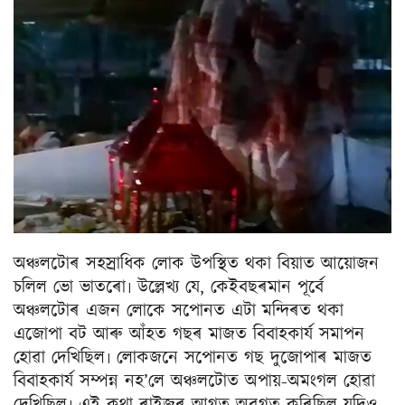
অঞ্চলটোৰ সহস্ৰাধিক লোক উপস্থিত থকা বিয়াত আয়োজন
চলিল ভো ভাতৰো৷ উল্লেখ্য যে, কেইবছৰমান পূৰ্বে
অঞ্চলটোৰ এজন লোকে সপোনত এটা মন্দিৰত থকা
এজোপা বট আৰু আঁহত গছৰ মাজত বিবাহকাৰ্য সমাপন
হোৱা দেখিছিল৷ লোকজনে সপোনত গছ দুজোপাৰ মাজত
বিবাহকাৰ্য সম্পন্ন নহ’লে অঞ্চলটোত অপায়-অমংগল হোৱা