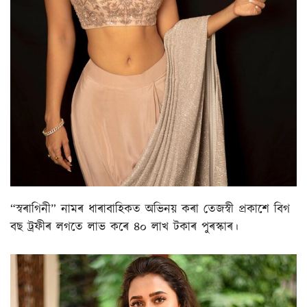
“স্বৰাগিনী” নামৰ ধাৰাবাহিকত অভিনয় কৰা তেজস্বী প্ৰকাশে বিগ
বছ ট্ৰফীৰ লগতে লাভ কৰে ৪০ লাখ টকাৰ পুৰস্কাৰ।