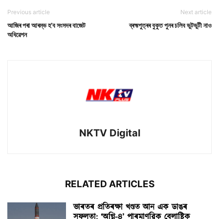
Previous article
Next article
আজিৰ পৰা আৰম্ভ হ’ব সংসদৰ বাজেট
ব্ৰহ্মপুত্ৰৰ বুকুত পুনৰ চলিব ভুটভুটী নাও
অধিৱেশন
NKTV Digital
RELATED ARTICLES
ভাৰতৰ প্ৰতিৰক্ষা খণ্ডত আন এক ডাঙৰ
সফলতা: ‘অগ্নি-৪’ পাৰমাণৱিক বেলাষ্টিক