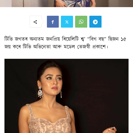
টিভি জগতৰ অন্যতম জনপ্ৰিয় ৰিয়েলিটি শ্ব’ “বিগ বছ” ছিজন ১৫
জয় কৰে টিভি অভিনেতা আৰু মডেল তেজস্বী প্ৰকাশে।