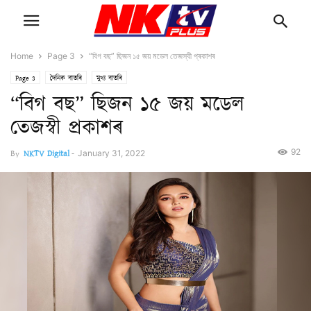
Home
Page 3
“বিগ বছ” ছিজন ১৫ জয় মডেল তেজস্বী প্ৰকাশৰ
Page 3
দৈনিক বাতৰি
মুখ্য বাতৰি
“বিগ বছ” ছিজন ১৫ জয় মডেল
তেজস্বী প্ৰকাশৰ
92
By
NKTV Digital
-
January 31, 2022