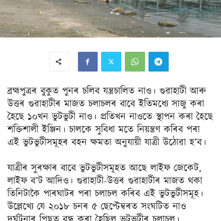
ব্ৰহ্মপুত্ৰৰ বুকুত পুনৰ চলিব যন্ত্ৰচালিত নাও। গুৱাহাটী আৰু
উত্তৰ গুৱাহাটীৰ মাজত চলাচলৰ বাবে ইতিমধ্যে সাজু কৰা
হৈছে ১০খন ভুটভুটী নাও। প্ৰতিখন নাওতে স্থাপন কৰা হৈছে
শক্তিশালী ইঞ্জিন। চালকে সুবিধা মতে নিয়ন্ত্ৰণ কৰিব পৰা
এই ভুটভুটীসমূহৰ বহন ক্ষমতা অনুযায়ী যাত্ৰী উঠোৱা হ’ব।
যাত্ৰীৰ সুৰক্ষাৰ বাবে ভুটভুটীসমূহত আছে লাইফ জেকেট,
লাইফ ব’ট আদিও। গুৱাহাটী-উত্তৰ গুৱাহাটীৰ মাজত থকা
তিনিটাকৈ পাৰঘাটৰ পৰা চলাচল কৰিব এই ভুটভুটীসমূহ।
উল্লেখ্যে যে ২০১৮ চনৰ ৫ ছেপ্টেম্বৰত সংঘটিত নাও
দুৰ্ঘটনাৰ পিছত বন্ধ কৰা হৈছিল ভুটভুটীৰ চলাচল।