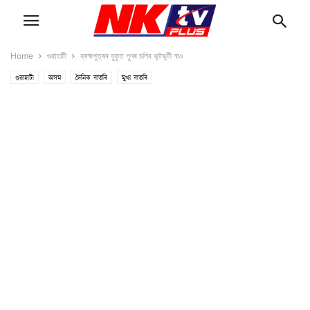
Home
গুৱাহাটী
ব্ৰহ্মপুত্ৰৰ বুকুত পুনৰ চলিব ভুটভুটী নাও
গুৱাহাটী
অসম
দৈনিক বাতৰি
মুখ্য বাতৰি