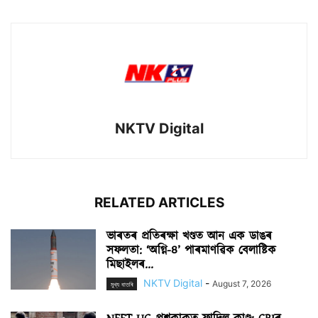
NKTV Digital
RELATED ARTICLES
ভাৰতৰ প্ৰতিৰক্ষা খণ্ডত আন এক ডাঙৰ
সফলতা: ‘অগ্নি-৪’ পাৰমাণৱিক বেলাষ্টিক
মিছাইলৰ...
NKTV Digital
-
August 7, 2026
মুখ্য বাতৰি