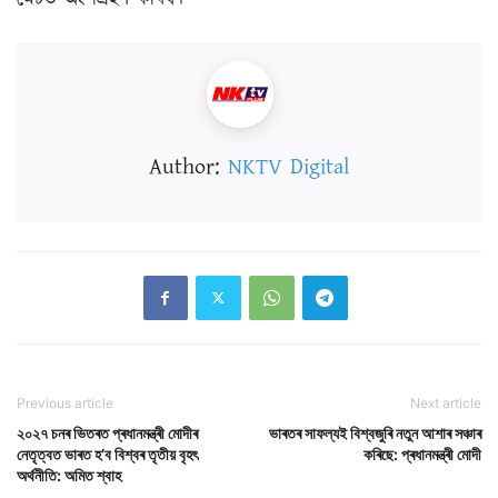
Author:
NKTV Digital
Previous article
Next article
২০২৭ চনৰ ভিতৰত প্ৰধানমন্ত্ৰী মোদীৰ
ভাৰতৰ সাফল্যই বিশ্বজুৰি নতুন আশাৰ সঞ্চাৰ
নেতৃত্বত ভাৰত হ’ব বিশ্বৰ তৃতীয় বৃহৎ
কৰিছে: প্ৰধানমন্ত্ৰী মোদী
অৰ্থনীতি: অমিত শ্বাহ