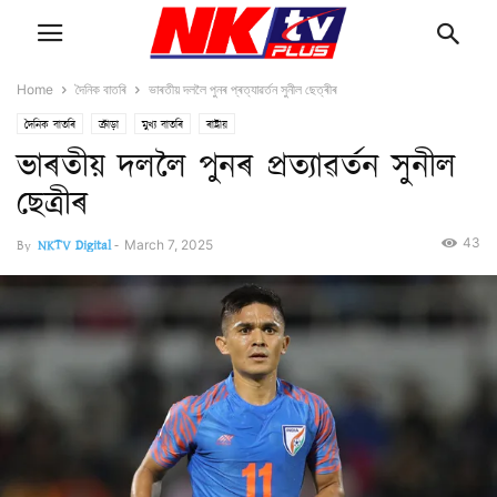
Home
দৈনিক বাতৰি
ভাৰতীয় দললৈ পুনৰ প্ৰত্যাৱৰ্তন সুনীল ছেত্ৰীৰ
দৈনিক বাতৰি
ক্ৰীড়া
মুখ্য বাতৰি
ৰাষ্ট্ৰীয়
ভাৰতীয় দললৈ পুনৰ প্ৰত্যাৱৰ্তন সুনীল
ছেত্ৰীৰ
43
By
NKTV Digital
-
March 7, 2025