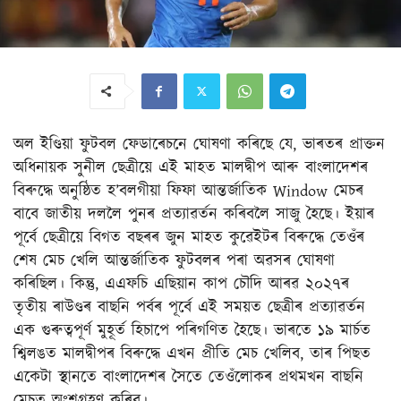
অল ইণ্ডিয়া ফুটবল ফেডাৰেচনে ঘোষণা কৰিছে যে, ভাৰতৰ প্ৰাক্তন
অধিনায়ক সুনীল ছেত্ৰীয়ে এই মাহত মালদ্বীপ আৰু বাংলাদেশৰ
বিৰুদ্ধে অনুষ্ঠিত হ’বলগীয়া ফিফা আন্তৰ্জাতিক Window মেচৰ
বাবে জাতীয় দললৈ পুনৰ প্ৰত্যাৱৰ্তন কৰিবলৈ সাজু হৈছে। ইয়াৰ
পূৰ্বে ছেত্ৰীয়ে বিগত বছৰৰ জুন মাহত কুৱেইটৰ বিৰুদ্ধে তেওঁৰ
শেষ মেচ খেলি আন্তৰ্জাতিক ফুটবলৰ পৰা অৱসৰ ঘোষণা
কৰিছিল। কিন্তু, এএফচি এছিয়ান কাপ চৌদি আৰৱ ২০২৭ৰ
তৃতীয় ৰাউণ্ডৰ বাছনি পৰ্বৰ পূৰ্বে এই সময়ত ছেত্ৰীৰ প্ৰত্যাৱৰ্তন
এক গুৰুত্বপূৰ্ণ মুহূৰ্ত হিচাপে পৰিগণিত হৈছে। ভাৰতে ১৯ মাৰ্চত
শ্বিলঙত মালদ্বীপৰ বিৰুদ্ধে এখন প্ৰীতি মেচ খেলিব, তাৰ পিছত
একেটা স্থানতে বাংলাদেশৰ সৈতে তেওঁলোকৰ প্ৰথমখন বাছনি
মেচত অংশগ্ৰহণ কৰিব।