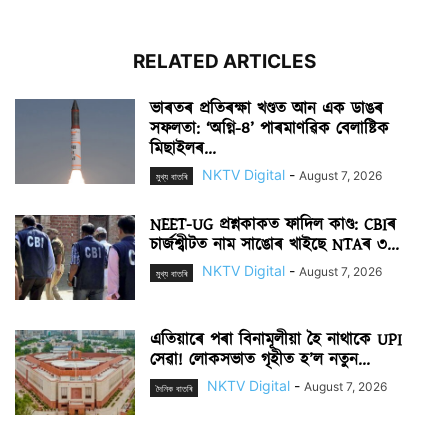
RELATED ARTICLES
ভাৰতৰ প্ৰতিৰক্ষা খণ্ডত আন এক ডাঙৰ
সফলতা: ‘অগ্নি-৪’ পাৰমাণৱিক বেলাষ্টিক
মিছাইলৰ...
NKTV Digital
-
August 7, 2026
মুখ্য বাতৰি
NEET-UG প্ৰশ্নকাকত ফাদিল কাণ্ড: CBIৰ
চাৰ্জশ্বীটত নাম সাঙোৰ খাইছে NTAৰ ৩...
NKTV Digital
-
August 7, 2026
মুখ্য বাতৰি
এতিয়াৰে পৰা বিনামূলীয়া হৈ নাথাকে UPI
সেৱা! লোকসভাত গৃহীত হ’ল নতুন...
NKTV Digital
-
August 7, 2026
দৈনিক বাতৰি