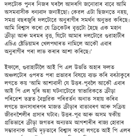
দলটোক পুনৰ নিজৰ ঘৰলৈ আদৰণি জনোৱাৰ বাবে আমি
অসমবাসীক ধন্যবাদ জনাইছো৷ কেৱল এটা ছিজনতে নহয়,
সমগ্ৰ বছৰজুৰি দলটোৱে অনুৰাগীৰ সমৰ্থন অনুভৱ কৰিছে৷
আমি বিশ্বাস কৰো যে ক্ৰিকেটৰ বৃত্তটো হৈছে এক মহান
ক্ৰীড়া আৰু মৰমৰ বৃত্ত, যিটো আমাৰ দলটোৱে গুৱাহাটীৰ
এচিএ ষ্টেডিয়ামৰ খেলপথাৰত নামিলে আকৌ এবাৰ
অনুৰাগীৰ পৰা লাভ কৰাৰ আশা কৰিছে৷’
ইফালে, গুৱাহাটীলৈ আই পি এল উভতি অহাৰ ফলত
অঞ্চলটোৰ ওপৰত পৰা প্ৰভাৱৰ বিষয়ে ব্যক্ত কৰি বৰঠাকুৰে
লগতে কয় ‘আমি আশাবাদী যে উত্তৰ-পূবলৈ আকৌ এবাৰ
আই পি এল ঘুৰি অহা ঘটনাটোৱে স্বাভাৱিকতে ক্ৰীড়া
পৰিৱেশ তন্ত্ৰত বৈপ্লৱিক পৰিৱৰ্তন অনাত সহায় কৰিব
লগতে জনসাধাৰণৰ মাজত ক্ৰীড়াৰ বাতাবৰণ আৰু সক্ৰিয়
জীৱনশৈলীৰ প্ৰসাৰ ঘটাব৷ উত্তৰ-পূব আৰু অসম স্বকীয়
প্ৰতিভাৰে ক্ৰীড়া জগতৰ অন্যতম আগশাৰীৰ ৰাজ্য হোৱাৰ
সম্ভাৱনাক আমি দৃঢ়তাৰে বিশ্বাস কৰো লগতে আই পি এলৰ