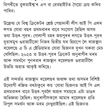
বিপৰীতে বুকমাইশ্ব’ৰ এপ বা ৱেবছাইটত গৈয়ো ক্ৰয় কৰিব
পাৰিব৷
উল্লেখ্য যে বিশ্ব ক্ৰিকেটৰ শ্ৰেষ্ঠ পেছাদাৰী লীগ আই পি এলৰ
লগত যোৱা বছৰ প্ৰথমবাৰৰ বাবে সংযোগ হৈছিল অসম
তথা উত্তৰ-পূৱৰ৷ গোলাপী চহৰ জয়পুৰৰ লগতে উত্তৰ-পূৱৰ
দুৱাৰমুখ গুৱাহাটীকো নিজৰ দ্বিতীয় ঘৰ হিচাপে লৈ ৰাজস্থান
ৰয়েলছে এ চি এ ষ্টেডিয়ামত যোৱা ছিজনৰ দুখন ঘৰুৱা মেচ
খেলিছিল৷ ২০২৩ ত উত্তৰ-পূৱৰ ক্ৰিকেট অনুৰাগীৰ মৰম
আৰু সমৰ্থনে পুনৰবাৰ ৰাজস্থান ৰয়েলছক গুৱাহাটীলৈ
উভতি অহাত আকৃষ্ট কৰিছে৷
এই সন্দৰ্ভত ৰাজস্থান ৰয়েলছৰ অধ্যক্ষ তথা অসমৰ বিশিষ্ট
উদ্যোগী ৰঞ্জিত বৰঠাকুৰে কয় ‘যোৱা ছিজনত আই পি এল
প্ৰথমবাৰৰ বাবে উত্তৰ-পূবলৈ অহাৰ সময়তে এটা ডাঙৰ
অভিজ্ঞতা হৈছিল৷ অনুৰাগীসকলে আমাৰ ৰয়েলছৰ প্ৰতি
বিপুল সমৰ্থন আৰু মৰম দেখুৱাইছিল৷ এই ছিজনত