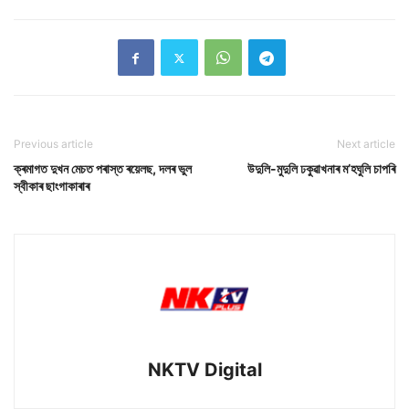
Previous article
Next article
ক্ৰমাগত দুখন মেচত পৰাস্ত ৰয়েলছ, দলৰ ভুল
উদুলি-মুদুলি ঢকুৱাখনাৰ ম’হঘুলি চাপৰি
স্বীকাৰ ছাংগাকাৰাৰ
NKTV Digital