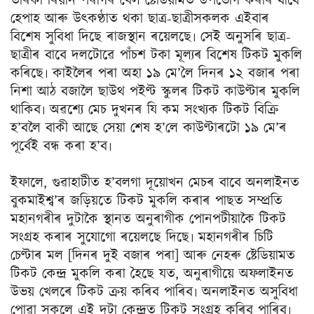
তাৰকা ৰিয়ান পৰাগৰ খেল ষ্টেডিয়ামত উপভোগ কৰাৰ বাবে
হেপাহ আৰু উৎকণ্ঠাত থকা ছাত্ৰ-ছাত্ৰীসকলক এইবাৰ
বিশেষ সুবিধা দিছে ৰাজস্থান ৰয়েলছে৷ সেই অনুসৰি ছাত্ৰ-
ছাত্ৰীৰ বাবে দলটোৱে পাঁচশ টকা মূল্যৰ বিশেষ টিকট মুকলি
কৰিছে৷ কাইলৈৰ পৰা অহা ১৯ মে’লৈ দিনৰ ১২ বজাৰ পৰা
নিশা আঠ বজালৈ ছাউথ পইণ্ট স্কুলৰ টিকট কাউণ্টাৰ মুকলি
থাকিব৷ অৱশ্যে মেচ দুখনৰ যি কম সংখ্যক টিকট বিক্ৰি
হ’বলৈ বাকী আছে সেয়া শেষ হ’লে কাউণ্টাৰটো ১৯ মে’ৰ
পূৰ্বেই বন্ধ কৰা হ’ব৷
ইফালে, গুৱাহাটীত হ’বলগা দূয়োখন মেচৰ বাবে অনলাইনত
বুকমাইশ্ব’ৰ জড়িয়তে টিকট মুকলি কৰাৰ পাছত সম্প্ৰতি
মহানগৰীৰ দুটাকৈ স্থানত অনুৰাগীক পোনপটীয়াকৈ টিকট
সংগ্ৰহ কৰাৰ সুযোগো ৰয়েলছে দিছে৷ মহানগৰীৰ চিটি
চেণ্টাৰ মল [দিনৰ দুই বজাৰ পৰা] আৰু নেহৰু ষ্টেডিয়ামত
টিকট কেন্দ্ৰ মুকলি কৰা হৈছে যত, অনুৰাগীয়ে অফলাইনত
উভয় খেলৰে টিকট ক্ৰয় কৰিব পাৰিব৷ অনলাইনত অসুবিধা
পোৱা সকলে এই দুটা কেন্দ্ৰত টিকট সংগ্ৰহ কৰিব পাৰিব৷