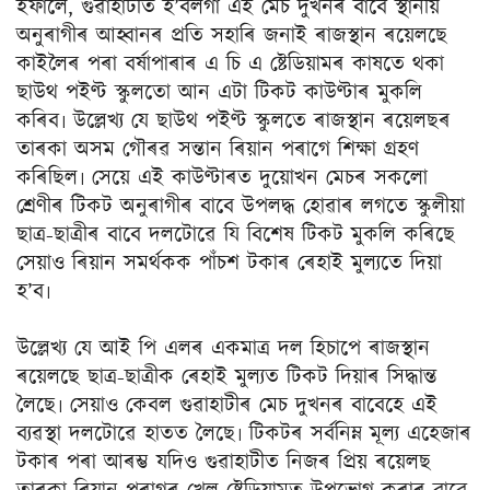
ইফালে, গুৱাহাটীত হ’বলগা এই মেচ দুখনৰ বাবে স্থানীয়
অনুৰাগীৰ আহ্বানৰ প্ৰতি সহাৰি জনাই ৰাজস্থান ৰয়েলছে
কাইলৈৰ পৰা বৰ্ষাপাৰাৰ এ চি এ ষ্টেডিয়ামৰ কাষতে থকা
ছাউথ পইণ্ট স্কুলতো আন এটা টিকট কাউণ্টাৰ মুকলি
কৰিব৷ উল্লেখ্য যে ছাউথ পইণ্ট স্কুলতে ৰাজস্থান ৰয়েলছৰ
তাৰকা অসম গৌৰৱ সন্তান ৰিয়ান পৰাগে শিক্ষা গ্ৰহণ
কৰিছিল৷ সেয়ে এই কাউণ্টাৰত দুয়োখন মেচৰ সকলো
শ্ৰেণীৰ টিকট অনুৰাগীৰ বাবে উপলদ্ধ হোৱাৰ লগতে স্কুলীয়া
ছাত্ৰ-ছাত্ৰীৰ বাবে দলটোৱে যি বিশেষ টিকট মুকলি কৰিছে
সেয়াও ৰিয়ান সমৰ্থকক পাঁচশ টকাৰ ৰেহাই মুল্যতে দিয়া
হ’ব৷
উল্লেখ্য যে আই পি এলৰ একমাত্ৰ দল হিচাপে ৰাজস্থান
ৰয়েলছে ছাত্ৰ-ছাত্ৰীক ৰেহাই মুল্যত টিকট দিয়াৰ সিদ্ধান্ত
লৈছে৷ সেয়াও কেবল গুৱাহাটীৰ মেচ দুখনৰ বাবেহে এই
ব্যৱস্থা দলটোৱে হাতত লৈছে৷ টিকটৰ সৰ্বনিম্ন মূল্য এহেজাৰ
টকাৰ পৰা আৰম্ভ যদিও গুৱাহাটীত নিজৰ প্ৰিয় ৰয়েলছ