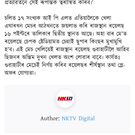
প্ৰত্যাৱৰ্তনে সেই ৰূপান্তক ত্বৰান্বিত কৰিব৷’
চলিত ১৭ সংখ্যক আই পি এলত এতিয়ালৈকে খেলা
এঘাৰখন মেচৰ আঠখনতে জয়লাভ কৰি ৰাজস্থান ৰয়েলছ
১৬ পইণ্টৰে তালিকাৰ দ্বিতীয় স্থানত আছে৷ অহা বাৰ মে’ত
ৰয়েলছে চেপক ষ্টেডিয়ামত চেন্নাই ছুপাৰ কিংছৰ মুখামুখি
হ’ব৷ এই মেচ খেলিয়েই ৰাজস্থান ৰয়েলছ গুৱাহাটীলৈ আহিব
ছিজনৰ অন্তিম দুখন খেলত অংশ লোৱাৰ বাবে৷ কাৰ্যতঃ
গুৱাহাটীৰ মেচেই নিৰ্ণয় কৰিব ৰয়েলছৰ শীৰ্ষস্থান তথা প্লে-
অফৰ যোগ্যতা৷
Author:
NKTV Digital