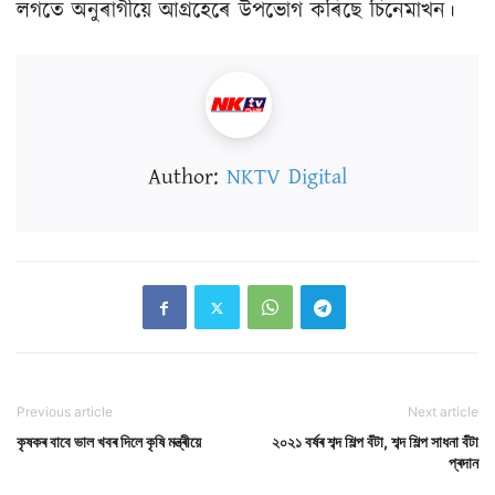
লগতে অনুৰাগীয়ে আগ্ৰহেৰে উপভোগ কৰিছে চিনেমাখন।
Author:
NKTV Digital
Previous article
Next article
কৃষকৰ বাবে ভাল খবৰ দিলে কৃষি মন্ত্ৰীয়ে
২০২১ বৰ্ষৰ শব্দ শিল্প বঁটা, শব্দ শিল্প সাধনা বঁটা
প্ৰদান