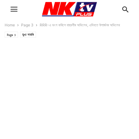
Home
Page 3
RRR-এ ভংগ কৰিলে বাহুবলীৰ অভিলেখ, এদিনতে উপাৰ্জনৰ অভিলেখ
Page 3
মুখ্য বাতৰি