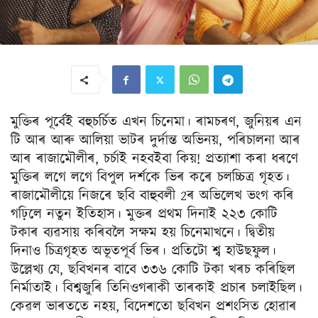
মুক্তিৰ পূৰ্বেই বহুচৰ্চিত এখন চিনেমা। ৰামচৰণ, জুনিয়ৰ এন
টি আৰ আৰু আলিয়া ভাটৰ দুৰ্দান্ত অভিনয়, পৰিচালনা আৰ
আৰ ৰাজামৌলীৰ, চৰ্চাই নহবইবা কিয়! প্ৰত্যাশা কৰা ধৰণে
মুক্তিৰ লগে লগে বিপুল দৰ্শকে ভিৰ কৰে চলচ্চিত্ৰ গৃহত।
ৰাজামৌলীয়ে নিজৰে ছবি বাহুবলী 2ৰ অভিলেখ ভংগ কৰি
গঢ়িলে নতুন ইতিহাস। মুক্তৰ প্ৰথম দিনাই ২২৩ কোটি
টকাৰ ব্যৱসায় কৰিবলৈ সক্ষম হয় চিনেমাখনে। দ্বিতীয়
দিনাও চিত্ৰগৃহত অভূতপূৰ্ব ভিৰ। প্ৰতিটো শ্ব হাউছফুল।
উল্লেখ্য যে, ছবিখনৰ বাবে ৩৩৬ কোটি টকা খৰচ কৰিছিল
নিৰ্মাতাই। বিশ্বজুৰি তিনিওগৰাকী তাৰকাই প্ৰচাৰ চলাইছিল।
কেৱল ভাৰততে নহয়, বিদেশতো ছবিখন প্ৰশংসিত হোৱাৰ