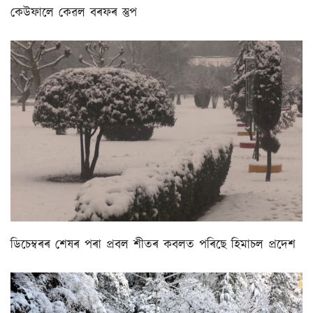
কেউফালে কেৱল বৰফৰ স্তুপ
ডিচেম্বৰৰ শেষৰ পৰা প্ৰবল শীতৰ কবলত পৰিছে হিমাচল প্ৰদেশ