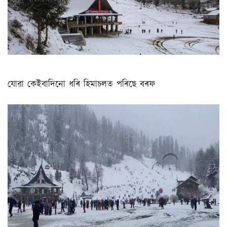
যোৱা কেইবাদিনো ধৰি হিমাচলত পৰিছে বৰফ