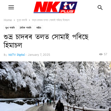
Home
মুখ্য বাতৰি
শুভ্ৰ চাদৰৰ তলত সোমাই পৰিছে হিমাচল
মুখ্য বাতৰি
দৈনিক বাতৰি
ৰাষ্ট্ৰীয়
শুভ্ৰ চাদৰৰ তলত সোমাই পৰিছে
হিমাচল
57
By
NKTV Digital
-
January 7, 2025