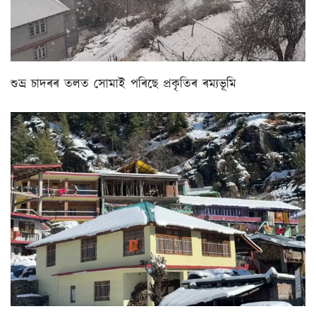
শুভ্ৰ চাদৰৰ তলত সোমাই পৰিছে প্ৰকৃতিৰ ৰম্যভূমি