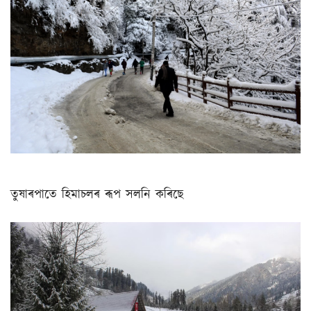
তুষাৰপাতে হিমাচলৰ ৰূপ সলনি কৰিছে