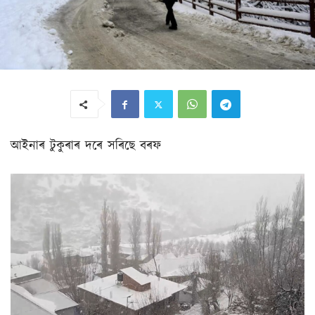
আইনাৰ টুকুৰাৰ দৰে সৰিছে বৰফ