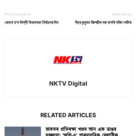
Previous article
Next article
ঘোষণা হ’ল দিল্লী বিধানসভা নিৰ্বাচনৰ দিন
গঁড়ৰ সন্মুখত জিপছীৰ পৰা বাগৰি পৰিল পৰ্যটক
NKTV Digital
RELATED ARTICLES
ভাৰতৰ প্ৰতিৰক্ষা খণ্ডত আন এক ডাঙৰ
সফলতা: ‘অগ্নি-৪’ পাৰমাণৱিক বেলাষ্টিক