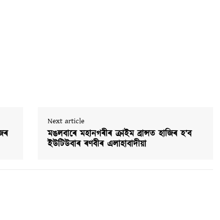
Next article
ইজৰ
মঙলবাৰে মহানগৰীৰ ক্ৰাইম ব্ৰান্সত হাজিৰ হ’ব
ইউটিউবাৰ ৰণবীৰ এলাহাবাদীয়া