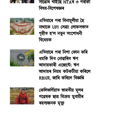
সাঙোৰ খাইছে NTAৰ ৩ গৰাকী
বিষয়-বিশেষজ্ঞৰ
এতিয়াৰে পৰা বিনামূলীয়া হৈ
নাথাকে UPI সেৱা! লোকসভাত
গৃহীত হ’ল নতুন সংশোধনী
বিধেয়ক
এতিয়াৰে পৰা নিশা ফোন কৰি
ধমকি দিব নোৱাৰিব ঋণ
আদায়কাৰী এজেন্টে: ঋণ
আদায়ৰ নিয়ম কটকটীয়া কৰিলে
RBIয়ে, জাৰি কৰিলে বিজ্ঞপ্তি
কেলিফৰ্ণিয়াত ভাৰতীয় মূলৰ
গৱেষক ছাত্ৰ বিক্ৰম মুবায়ীৰ
ৰহস্যজনক মৃত্যু