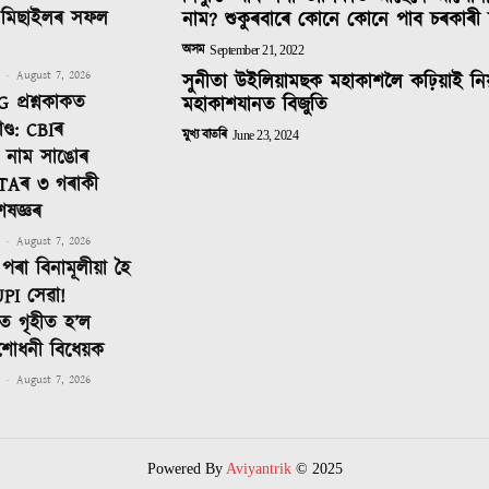
ক মিছাইলৰ সফল
নাম? শুকুৰবাৰে কোনে কোনে পাব চৰকাৰী 
অসম
September 21, 2022
-
August 7, 2026
সুনীতা উইলিয়ামছক মহাকাশলৈ কঢ়িয়াই নি
 প্ৰশ্নকাকত
মহাকাশযানত বিজুতি
ণ্ড: CBIৰ
মুখ্য বাতৰি
June 23, 2024
টত নাম সাঙোৰ
TAৰ ৩ গৰাকী
েষজ্ঞৰ
-
August 7, 2026
পৰা বিনামূলীয়া হৈ
PI সেৱা!
 গৃহীত হ’ল
শোধনী বিধেয়ক
-
August 7, 2026
Powered By
Aviyantrik
© 2025