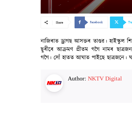
Facebook
Tw
Share
নাজিৰাত ড্ৰাগছ আসক্তৰ তাণ্ডৱ। হাইস্কুল শি
ছুৰীৰে আক্ৰমণ প্ৰীতম গগৈ নামৰ ছাত্ৰজনক।
গগৈ। সোঁ হাতত আঘাত পাইছে ছাত্ৰজনে। ঘট
Author:
NKTV Digital