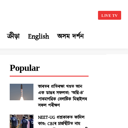
LIVE TV
ক্ৰীড়া
English
অসম দৰ্শন
Popular
ভাৰতৰ প্ৰতিৰক্ষা খণ্ডত আন
এক ডাঙৰ সফলতা: ‘অগ্নি-৪’
পাৰমাণৱিক বেলাষ্টিক মিছাইলৰ
সফল পৰীক্ষণ
NEET-UG প্ৰশ্নকাকত ফাদিল
কাণ্ড: CBIৰ চাৰ্জশ্বীটত নাম