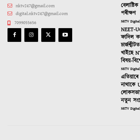
বেলাষ্টি
nktv247@gmail.com
পৰীক্ষণ
digital.nktv247@gmail.com
NKTV Digital
7099055656
NEET-UG
ফাদিল কা
চাৰ্জশ্বী
খাইছে N
বিষয়-বিশ
NKTV Digital
এতিয়াৰে 
নাথাকে U
লোকসভাত
নতুন সং
NKTV Digital