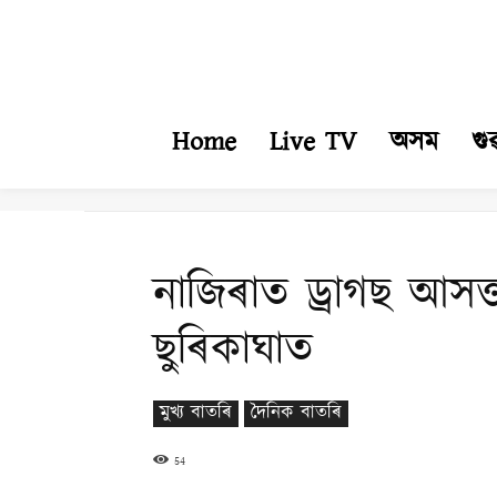
Home
Live TV
অসম
গু
নাজিৰাত ড্ৰাগছ আসক্ত
ছুৰিকাঘাত
মুখ্য বাতৰি
দৈনিক বাতৰি
54