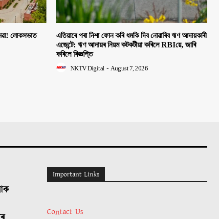
 সেৱা! লোকসভাত
এতিয়াৰে পৰা নিশা ফোন কৰি ধমকি দিব নোৱাৰিব ঋণ আদায়কাৰী
এজেন্টে: ঋণ আদায়ৰ নিয়ম কটকটীয়া কৰিলে RBIয়ে, জাৰি
কৰিলে বিজ্ঞপ্তি
NKTV Digital
-
August 7, 2026
Important Links
লোক
Contact Us
াৰ