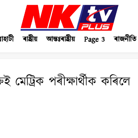
ৱাহাটী
ৰাষ্ট্ৰীয়
আন্তঃৰাষ্ট্ৰীয়
Page 3
ৰাজনীতি
ই মেট্ৰিক পৰীক্ষাৰ্থীক কৰিলে