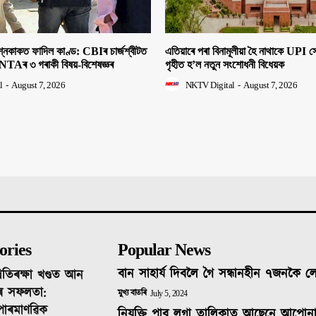
াকত ফাদিল কাণ্ড: CBIৰ চাৰ্জশ্বীটত
এতিয়াৰে পৰা বিনামূলীয়া হৈ নাথাকে UPI
NTAৰ ৩ গৰাকী বিষয়-বিশেষজ্ঞৰ
গৃহীত হ’ল নতুন সংশোধনী বিধেয়ক
l
-
August 7, 2026
NKTV Digital
-
August 7, 2026
ories
Popular News
বান সাহাৰ্য দিবলৈ গৈ সন্ধানহীন ৭জনকৈ 
ৰতিৰক্ষা খণ্ডত আন
ৰ সফলতা:
মুখ্য বাতৰি
July 5, 2024
 পাৰমাণৱিক
নিযুক্তি পাব লগা তালিকাত আছেনে আপোন