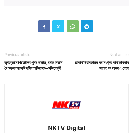
Previous article
Next article
ভ্ৰাম্যমান থিয়েটাৰত পুনৰ অঘটন, চমক দিবলৈ
চাকৰি দিয়াৰ নামত ধন সংগ্ৰহ কৰি আৰক্ষীৰ
গৈ মঞ্চৰ পৰা সৰি পৰিল অভিনেতা–অভিনেত্ৰী
জালত সংগঠনৰ ২ নেতা
NKTV Digital