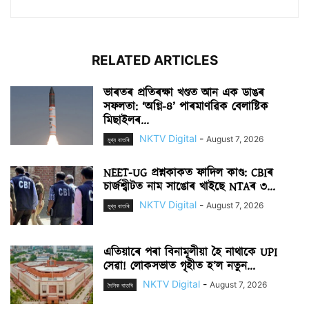
RELATED ARTICLES
ভাৰতৰ প্ৰতিৰক্ষা খণ্ডত আন এক ডাঙৰ
সফলতা: ‘অগ্নি-৪’ পাৰমাণৱিক বেলাষ্টিক
মিছাইলৰ...
NKTV Digital
-
August 7, 2026
মুখ্য বাতৰি
NEET-UG প্ৰশ্নকাকত ফাদিল কাণ্ড: CBIৰ
চাৰ্জশ্বীটত নাম সাঙোৰ খাইছে NTAৰ ৩...
NKTV Digital
-
August 7, 2026
মুখ্য বাতৰি
এতিয়াৰে পৰা বিনামূলীয়া হৈ নাথাকে UPI
সেৱা! লোকসভাত গৃহীত হ’ল নতুন...
NKTV Digital
-
August 7, 2026
দৈনিক বাতৰি