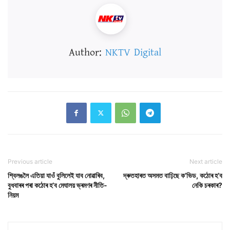
Author:
NKTV Digital
Previous article
Next article
শ্বিলঙলৈ এতিয়া যাওঁ বুলিলেই যাব নোৱাৰিব,
দ্ৰুতহাৰত অসমত বাঢ়িছে ক’ভিড, কঠোৰ হ’ব
বুধবাৰৰ পৰা কঠোৰ হ’ব মেঘালয় ভ্ৰমণৰ নীতি-
নেকি চৰকাৰ?
নিয়ম