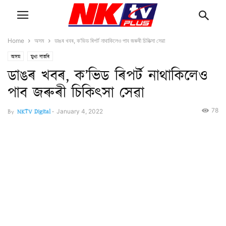
Home
অসম
ডাঙৰ খবৰ, ক’ভিড ৰিপৰ্ট নাথাকিলেও পাব জৰুৰী চিকিত্সা সেৱা
অসম
মুখ্য বাতৰি
ডাঙৰ খবৰ, ক’ভিড ৰিপৰ্ট নাথাকিলেও
পাব জৰুৰী চিকিত্সা সেৱা
78
By
NKTV Digital
-
January 4, 2022