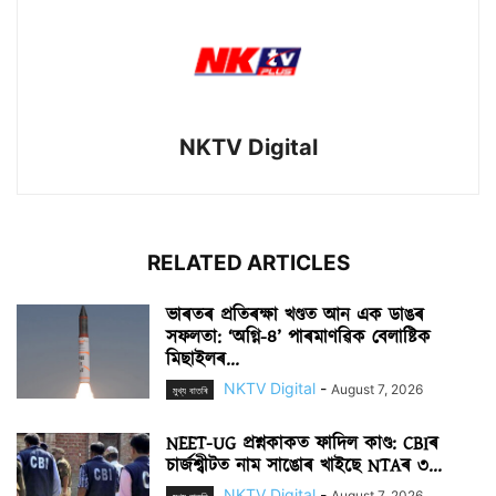
NKTV Digital
RELATED ARTICLES
ভাৰতৰ প্ৰতিৰক্ষা খণ্ডত আন এক ডাঙৰ
সফলতা: ‘অগ্নি-৪’ পাৰমাণৱিক বেলাষ্টিক
মিছাইলৰ...
NKTV Digital
-
August 7, 2026
মুখ্য বাতৰি
NEET-UG প্ৰশ্নকাকত ফাদিল কাণ্ড: CBIৰ
চাৰ্জশ্বীটত নাম সাঙোৰ খাইছে NTAৰ ৩...
NKTV Digital
-
August 7, 2026