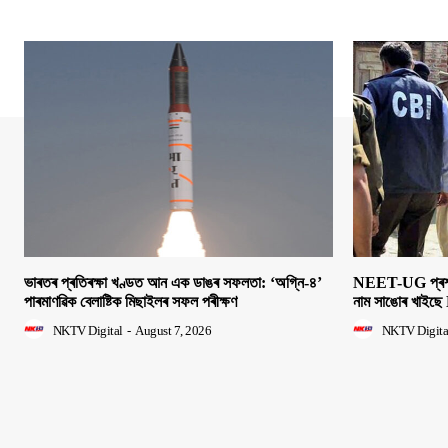
ভাৰতৰ প্ৰতিৰক্ষা খণ্ডত আন এক ডাঙৰ সফলতা: ‘অগ্নি-৪’
NEET-UG প্ৰশ্নক
পাৰমাণৱিক বেলাষ্টিক মিছাইলৰ সফল পৰীক্ষণ
নাম সাঙোৰ খাইছে 
NKTV Digital
-
August 7, 2026
NKTV Digita