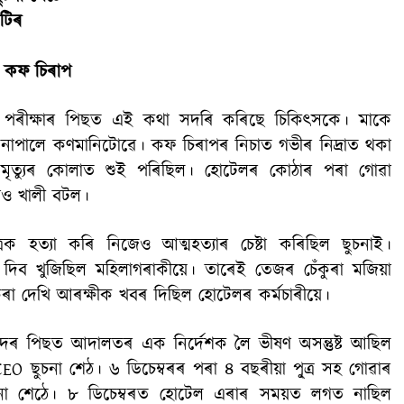
ুটিৰ
ল কফ চিৰাপ
তৰ পৰীক্ষাৰ পিছত এই কথা সদৰি কৰিছে চিকিৎসকে। মাকে
 নাপালে কণমানিটোৱে। কফ চিৰাপৰ নিচাত গভীৰ নিদ্ৰাত থকা
 মৃত্যুৰ কোলাত শুই পৰিছিল। হোটেলৰ কোঠাৰ পৰা গোৱা
াও খালী বটল।
ৰক হত্যা কৰি নিজেও আত্মহত্যাৰ চেষ্টা কৰিছিল ছুচনাই।
 দিব খুজিছিল মহিলাগৰাকীয়ে। তাৰেই তেজৰ চেঁকুৰা মজিয়া
ুৰা দেখি আৰক্ষীক খবৰ দিছিল হোটেলৰ কৰ্মচাৰীয়ে।
বিচ্ছেদৰ পিছত আদালতৰ এক নিৰ্দেশক লৈ ভীষণ অসন্তুষ্ট আছিল
ঠানৰ CEO ছুচনা শেঠ। ৬ ডিচেম্বৰৰ পৰা ৪ বছৰীয়া পু্ত্ৰ সহ গোৱাৰ
চনা শেঠে। ৮ ডিচেম্বৰত হোটেল এৰাৰ সময়ত লগত নাছিল