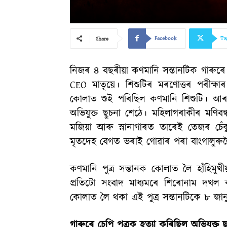
Facebook
Tw
Share
নিজৰ ৪ বছৰীয়া কণমানি সন্তানটিক গাৰুৰে চ
CEO মাতৃয়ে। শিশুটিৰ মৰণোত্তৰ পৰীক্ষা
কোলাত শুই পৰিছিল কণমানি শিশুটি। আৰক্ষ
অভিযুক্ত ছুচনা শেঠে। মহিলাগৰাকীৰ মণ
মজিয়া আৰু স্নানাগাৰত তাৰেই তেজৰ চেঁক
মৃতদেহ বেগত ভৰাই গোৱাৰ পৰা বাংগালুৰুলৈ 
কণমানি পুত্ৰ সন্তানক কোলাত লৈ হাঁহি
প্ৰতিটো সংবাদ মাধ্যমৰে শিৰোনাম দখল
কোলাত লৈ থকা এই পুত্ৰ সন্তানটিকে ৮ জান
গাৰুৰে চেপি পুত্ৰক হত্যা কৰিছিল অভিযুক্ত 