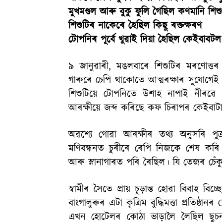
মুখমণ্ডল আৰু বুকু ফুলি গৈছিল কণমানি শিশ
শিশুটিৰ নাকেৰে হৈছিল কিছু ৰক্তক্ষৰণ
টোপনিৰ পূৰ্বে খুৱাই দিয়া হৈছিল কেইবাবট
৯ জানুৱাৰী, মঙলবাৰে শিশুটিৰ মৰণোত্
গাৰুৰে চেপি থাকোতে আত্মৰক্ষাৰ সুযোগেই
শিশুটিয়ে টোপনিতে উশাহ নাপাই নীৰৱে
আৰক্ষীয়ে জব্দ কৰিছে কফ চিৰাপৰ কেইবাট
অৱশ্যে গোৱা আৰক্ষীৰ তথ্য অনুসৰি পুত্
মণিবন্ধনত চুৰীৰে ৰেপি নিজকে শেষ কৰি
আৰু স্নানাগাৰত পৰি ৰৈছিল। যি তেজৰ চেঁক
স্বামীৰ সৈতে প্ৰায় চূড়ান্ত হোৱা বিবাহ 
বাংগালুৰুৰ এটা কৃত্ৰিম বুদ্ধিমত্তা প্ৰতিষ্
এখন হোটেলৰ কোঠা ভাড়ালৈ লৈছিল ছু