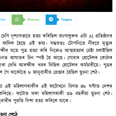
itter
WhatsApp
Telegram
েপি নৃশংসভাৱে হত্যা কৰিছিল বাংগালুৰুৰ এটা AI প্ৰতিষ্ঠানৰ
ৰ ফাদিল হৈছে এই তথ্য। সম্ভৱতঃ টোপনিতে নীৰৱে মৃত্যুৰ
ীৰ মতে পুত্ৰ হত্যা কৰি নিজেও আত্মহত্যাৰ চেষ্টা চলাইছিল
িবন্ধনত আঘাতৰ চিন স্পষ্ট হৈ আছে। গোৱাৰ হোটেলৰ কোঠাৰ
ুৰা দেখি আৰক্ষীক খবৰ দিছিল হোটেলৰ কৰ্মচাৰীয়ে। পুত্ৰৰ
গৈ থাকোঁতে ৮ জানুৱাৰীত গ্ৰেপ্তাৰ হৈছিল ছুচনা শেঠ।
মুখীয়া এই মহিলাগৰাকীৰ এই ফটোখনে বিগত ৪৮ ঘন্টাত দেশৰ
 কৰিছে। ফটোত থকা মহিলাগৰাকী ৩৯ বছৰীয়া ছুচনা শেঠ।
ুৱাৰীৰ পুৱতি নিশা হত্যা কৰিলে মাকে।
ছুচনা শেঠে