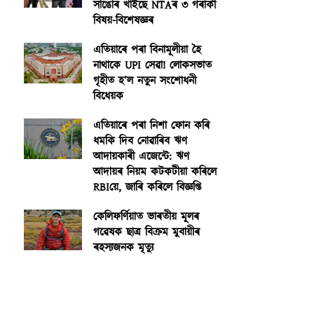
সাঙোৰ খাইছে NTAৰ ৩ গৰাকী
বিষয়-বিশেষজ্ঞৰ
এতিয়াৰে পৰা বিনামূলীয়া হৈ
নাথাকে UPI সেৱা! লোকসভাত
গৃহীত হ’ল নতুন সংশোধনী
বিধেয়ক
এতিয়াৰে পৰা নিশা ফোন কৰি
ধমকি দিব নোৱাৰিব ঋণ
আদায়কাৰী এজেন্টে: ঋণ
আদায়ৰ নিয়ম কটকটীয়া কৰিলে
RBIয়ে, জাৰি কৰিলে বিজ্ঞপ্তি
কেলিফৰ্ণিয়াত ভাৰতীয় মূলৰ
গৱেষক ছাত্ৰ বিক্ৰম মুবায়ীৰ
ৰহস্যজনক মৃত্যু