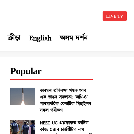
LIVE TV
ক্ৰীড়া
English
অসম দৰ্শন
Popular
ভাৰতৰ প্ৰতিৰক্ষা খণ্ডত আন
এক ডাঙৰ সফলতা: ‘অগ্নি-৪’
পাৰমাণৱিক বেলাষ্টিক মিছাইলৰ
সফল পৰীক্ষণ
NEET-UG প্ৰশ্নকাকত ফাদিল
কাণ্ড: CBIৰ চাৰ্জশ্বীটত নাম