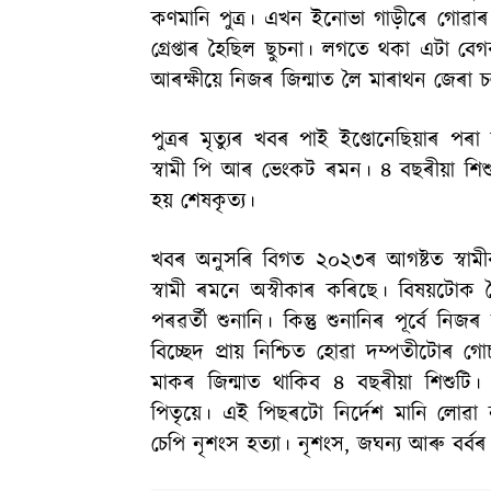
কণমানি পুত্ৰ। এখন ইনোভা গাড়ীৰে গোৱা
গ্ৰেপ্তাৰ হৈছিল ছুচনা। লগতে থকা এটা বেগ
আৰক্ষীয়ে নিজৰ জিন্মাত লৈ মাৰাথন জেৰা 
পুত্ৰৰ মৃত্যুৰ খবৰ পাই ইণ্ডোনেছিয়াৰ পৰ
স্বামী পি আৰ ভেংকট ৰমন। ৪ বছৰীয়া শিশু
হয় শেষকৃত্য।
খবৰ অনুসৰি বিগত ২০২৩ৰ আগষ্টত স্বামী
স্বামী ৰমনে অস্বীকাৰ কৰিছে। বিষয়টো
পৰৱৰ্তী শুনানি। কিন্তু শুনানিৰ পূৰ্বে ন
বিচ্ছেদ প্ৰায় নিশ্চিত হোৱা দম্পতীটোৰ
মাকৰ জিন্মাত থাকিব ৪ বছৰীয়া শিশুটি।
পিতৃয়ে। এই পিছৰটো নিৰ্দেশ মানি লোৱা
চেপি নৃশংস হত্যা। নৃশংস, জঘন্য আৰু বৰ্