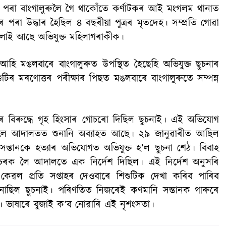
ৰ পৰা বাংগালুৰুলৈ গৈ থাকোঁতে কৰ্ণাটকৰ আই মংগলম থানাত
ৰ পৰা উদ্ধাৰ হৈছিল ৪ বছৰীয়া পুত্ৰৰ মৃতদেহ। সম্প্ৰতি গোৱা
চলাই আছে অভিযুক্ত মহিলাগৰাকীক।
া আহি মঙলবাৰে বাংগালুৰুত উপস্থিত হৈছেহি অভিযুক্ত ছুচনাৰ
টিৰ মৰণোত্তৰ পৰীক্ষাৰ পিছত মঙলবাৰে বাংগালুৰুতে সম্পন্ন
ৰ বিৰুদ্ধে গৃহ হিংসাৰ গোচৰো দিছিল ছুচনাই। এই অভিযোগ
ক লৈ আদালতত শুনানি অব্যাহত আছে। ২৯ জানুৱাৰীত আছিল
িজৰ সন্তানকে হত্যাৰ অভিযোগত অভিযুক্ত হ’ল ছুচনা শেঠ। বিবাহ
 গোচৰক লৈ আদালতে এক নিৰ্দেশ দিছিল। এই নিৰ্দেশ অনুসৰি
 কেৱল প্ৰতি সপ্তাহৰ দেওবাৰে শিশুটিক দেখা কৰিব পাৰিব
 নাছিল ছুচনাই। পৰিণতিত নিজৰেই কণমানি সন্তানক গাৰুৰে
বৰ। ভাষাৰে বুজাই ক’ব নোৱাৰি এই নৃশংসতা।