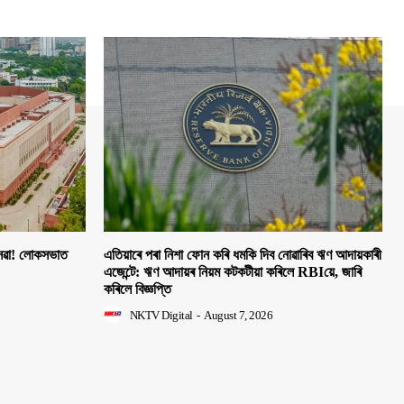
 সেৱা! লোকসভাত
এতিয়াৰে পৰা নিশা ফোন কৰি ধমকি দিব নোৱাৰিব ঋণ আদায়কাৰী
এজেন্টে: ঋণ আদায়ৰ নিয়ম কটকটীয়া কৰিলে RBIয়ে, জাৰি
কৰিলে বিজ্ঞপ্তি
NKTV Digital
-
August 7, 2026