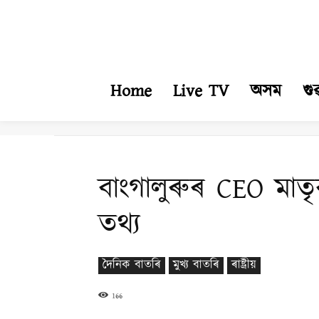
Home
Live TV
অসম
গু
বাংগালুৰুৰ CEO মাতৃৰ
তথ্য
দৈনিক বাতৰি
মুখ্য বাতৰি
ৰাষ্ট্ৰীয়
166