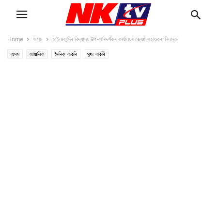
Home
অসম
হাইলাকান্দিৰ বিদ্যালয় উপ-পৰিদৰ্শকৰ কাৰ্যালয়ৰ জ্যেষ্ঠ সহায়কক নিলম্বন
অসম
আঞ্চলিক
দৈনিক বাতৰি
মুখ্য বাতৰি