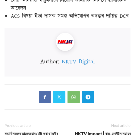
ঘোচ নিদিয়াত মজুমদাৰে নিয়োগ কমিটীক নিদিলে প্ৰাৰ্থীজনৰ
আবেদন
ACS বিষয়া ইভা দাসক সমস্ত অভিযোগৰ তদন্তৰ দায়িত্ব DCৰ
Author:
NKTV Digital
Previous article
Next article
মডাৰ্ণ স্কুলৰ আত্মহত্যাৰ চেষ্টা কৰা ছাত্ৰীৰ
NKTV Impact | ৰাজ-মৰমীলৈ সহায়ৰ