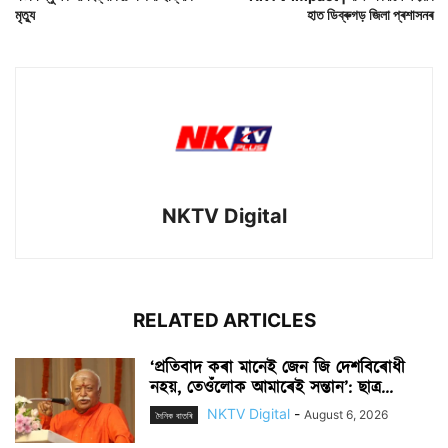
মৃত্যু
হাত ডিব্ৰুগড় জিলা প্ৰশাসনৰ
NKTV Digital
RELATED ARTICLES
‘প্ৰতিবাদ কৰা মানেই জেন জি দেশবিৰোধী
নহয়, তেওঁলোক আমাৰেই সন্তান’: ছাত্ৰ...
NKTV Digital
-
August 6, 2026
দৈনিক বাতৰি