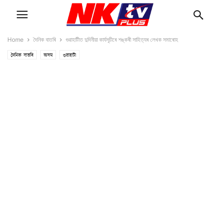
Home
দৈনিক বাতৰি
গুৱাহাটীত দুদিনীয়া কাৰ্যসূচীৰে শঙ্কৰী সাহিত্যৰ লেখক সমাৰোহ
দৈনিক বাতৰি
অসম
গুৱাহাটী