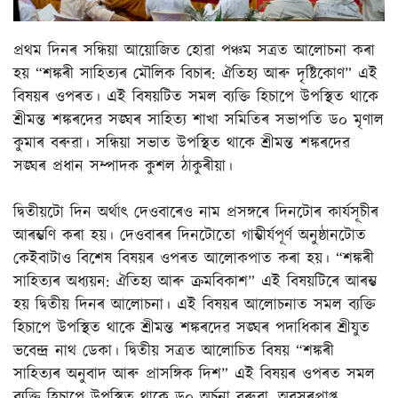
প্ৰথম দিনৰ সন্ধিয়া আয়োজিত হোৱা পঞ্চম সত্ৰত আলোচনা কৰা
হয় “শঙ্কৰী সাহিত্যৰ মৌলিক বিচাৰ: ঐতিহ্য আৰু দৃষ্টিকোণ” এই
বিষয়ৰ ওপৰত। এই বিষয়টিত সমল ব্যক্তি হিচাপে উপস্থিত থাকে
শ্ৰীমন্ত শঙ্কৰদেৱ সঙ্ঘৰ সাহিত্য শাখা সমিতিৰ সভাপতি ড০ মৃণাল
কুমাৰ বৰুৱা। সন্ধিয়া সভাত উপস্থিত থাকে শ্ৰীমন্ত শঙ্কৰদেৱ
সঙ্ঘৰ প্ৰধান সম্পাদক কুশল ঠাকুৰীয়া।
দ্বিতীয়টো দিন অৰ্থাৎ দেওবাৰেও নাম প্ৰসঙ্গৰে দিনটোৰ কাৰ্যসূচীৰ
আৰম্ভণি কৰা হয়। দেওবাৰৰ দিনটোতো গাম্ভীৰ্যপূৰ্ণ অনুষ্ঠানটোত
কেইবাটাও বিশেষ বিষয়ৰ ওপৰত আলোকপাত কৰা হয়। “শঙ্কৰী
সাহিত্যৰ অধ্যয়ন: ঐতিহ্য আৰু ক্ৰমবিকাশ” এই বিষয়টিৰে আৰম্ভ
হয় দ্বিতীয় দিনৰ আলোচনা। এই বিষয়ৰ আলোচনাত সমল ব্যক্তি
হিচাপে উপস্থিত থাকে শ্ৰীমন্ত শঙ্কৰদেৱ সঙ্ঘৰ পদাধিকাৰ শ্ৰীযুত
ভবেন্দ্ৰ নাথ ডেকা। দ্বিতীয় সত্ৰত আলোচিত বিষয় “শঙ্কৰী
সাহিত্যৰ অনুবাদ আৰু প্ৰাসঙ্গিক দিশ” এই বিষয়ৰ ওপৰত সমল
ব্যক্তি হিচাপে উপস্থিত থাকে ড০ অৰ্চনা বৰুৱা, অৱসৰপ্ৰাপ্ত