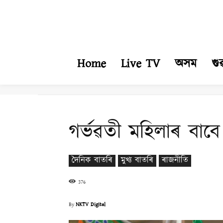
Home
Live TV
অসম
গু
গৰ্ভৱতী মহিলাৰ বাবে
দৈনিক বাতৰি
মুখ্য বাতৰি
ৰাজনীতি
376
By
NKTV Digital