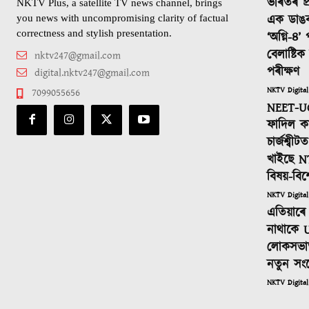
ভাৰতৰ প্
NKTV Plus, a satellite TV news channel, brings
এক ডাঙ
you news with uncompromising clarity of factual
correctness and stylish presentation.
‘অগ্নি-৪’
বেলাষ্টি
nktv247@gmail.com
পৰীক্ষণ
digital.nktv247@gmail.com
NKTV Digital
7099055656
NEET-UG
ফাদিল কা
চাৰ্জশ্বী
খাইছে N
বিষয়-বিশ
NKTV Digital
এতিয়াৰে 
নাথাকে U
লোকসভাত
নতুন সং
NKTV Digital