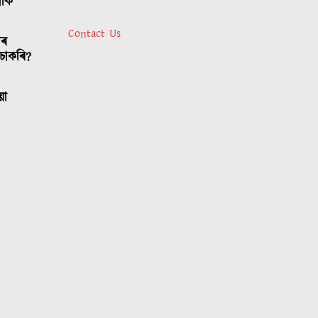
লোক
Contact Us
াৰ
চাকৰি?
য়া