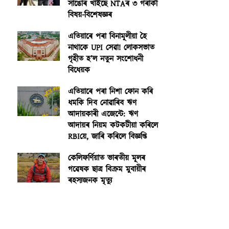
সাঙোৰ খাইছে NTAৰ ৩ গৰাকী
বিষয়-বিশেষজ্ঞৰ
এতিয়াৰে পৰা বিনামূলীয়া হৈ
নাথাকে UPI সেৱা! লোকসভাত
গৃহীত হ’ল নতুন সংশোধনী
বিধেয়ক
এতিয়াৰে পৰা নিশা ফোন কৰি
ধমকি দিব নোৱাৰিব ঋণ
আদায়কাৰী এজেন্টে: ঋণ
আদায়ৰ নিয়ম কটকটীয়া কৰিলে
RBIয়ে, জাৰি কৰিলে বিজ্ঞপ্তি
কেলিফৰ্ণিয়াত ভাৰতীয় মূলৰ
গৱেষক ছাত্ৰ বিক্ৰম মুবায়ীৰ
ৰহস্যজনক মৃত্যু