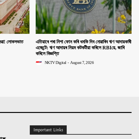
 সেৱা! লোকসভাত
এতিয়াৰে পৰা নিশা ফোন কৰি ধমকি দিব নোৱাৰিব ঋণ আদায়কাৰী
এজেন্টে: ঋণ আদায়ৰ নিয়ম কটকটীয়া কৰিলে RBIয়ে, জাৰি
কৰিলে বিজ্ঞপ্তি
NKTV Digital
-
August 7, 2026
Important Links