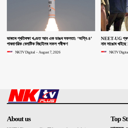
ভাৰতৰ প্ৰতিৰক্ষা খণ্ডত আন এক ডাঙৰ সফলতা: ‘অগ্নি-৪’
NEET-UG প্ৰশ্নক
পাৰমাণৱিক বেলাষ্টিক মিছাইলৰ সফল পৰীক্ষণ
নাম সাঙোৰ খাইছে 
NKTV Digital
-
August 7, 2026
NKTV Digita
About us
Top St