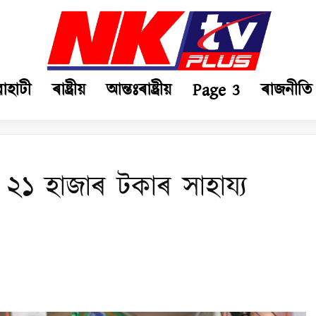
ৱাহাটী
ৰাষ্ট্ৰীয়
আন্তঃৰাষ্ট্ৰীয়
Page 3
ৰাজনীতি
 ২১ হাজাৰ টকাৰ সাহায্য