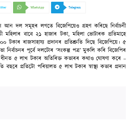
itter
WhatsApp
Telegram
তত আন আন দল সমূহৰ লগতে বিজেপিয়েও গ্রহণ কৰিছে নির্বাচনী
ী মহিলাৰ বাবে ২১ হাজাৰ টকা, মহিলা ভোটাৰক প্ৰতিমাহে
০ টকাৰ ৰাজসাহায্য প্ৰদানৰ প্ৰতিশ্ৰুতি দিছে বিজেপিয়ে। ৫
নসভা নিৰ্বাচনৰ পূৰ্বে দলটোৰ ‘সংকল্প পত্ৰ’ মুকলি কৰি বিজেপিৰ
ৰ অধীনত ৫ লাখ টকাৰ অতিৰিক্ত কভাৰৰ কথাও ঘোষণা কৰে –
তি বছৰে প্ৰতিটো পৰিয়ালত ৫ লাখ টকাৰ স্বাস্থ্য কভাৰ প্ৰদান