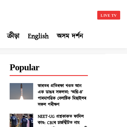
LIVE TV
ক্ৰীড়া
English
অসম দৰ্শন
Popular
ভাৰতৰ প্ৰতিৰক্ষা খণ্ডত আন
এক ডাঙৰ সফলতা: ‘অগ্নি-৪’
পাৰমাণৱিক বেলাষ্টিক মিছাইলৰ
সফল পৰীক্ষণ
NEET-UG প্ৰশ্নকাকত ফাদিল
কাণ্ড: CBIৰ চাৰ্জশ্বীটত নাম