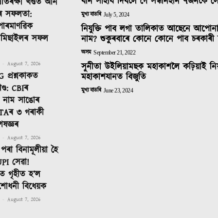
বান সাহাৰ্য দিবলৈ গৈ সন্ধানহীন ৭জনকৈ 
ৰতিৰক্ষা খণ্ডত আন
ৰ সফলতা:
মুখ্য বাতৰি
July 5, 2024
 পাৰমাণৱিক
নিযুক্তি পাব লগা তালিকাত আছেনে আপোন
ক মিছাইলৰ সফল
নাম? শুকুৰবাৰে কোনে কোনে পাব চৰকাৰী 
অসম
September 21, 2022
-
August 7, 2026
সুনীতা উইলিয়ামছক মহাকাশলৈ কঢ়িয়াই নি
 প্ৰশ্নকাকত
মহাকাশযানত বিজুতি
ণ্ড: CBIৰ
মুখ্য বাতৰি
June 23, 2024
টত নাম সাঙোৰ
TAৰ ৩ গৰাকী
েষজ্ঞৰ
-
August 7, 2026
পৰা বিনামূলীয়া হৈ
PI সেৱা!
 গৃহীত হ’ল
শোধনী বিধেয়ক
-
August 7, 2026