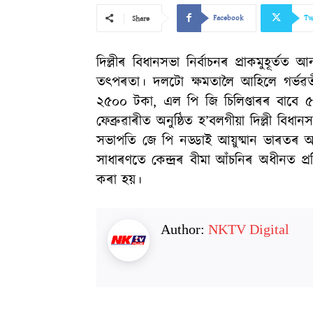
Facebook
Tw
Share
দিল্লীৰ বিধানসভা নিৰ্বাচনৰ প্ৰাকমুহূৰ্
তৎপৰতা। দলটো ক্ষমতালৈ আহিলে গৰ্ভৱত
২৫০০ টকা, এল পি জি চিলিণ্ডাৰৰ বাবে ৫০
ফেব্ৰুৱাৰীত অনুষ্ঠিত হ’বলগীয়া দিল্লী বিধা
সভাপতি জে পি নড্ডাই আয়ুষ্মান ভাৰত
সাধাৰণতে কেন্দ্ৰৰ বীমা আঁচনিৰ অধীনত প্ৰ
কৰা হয়।
Author:
NKTV Digital