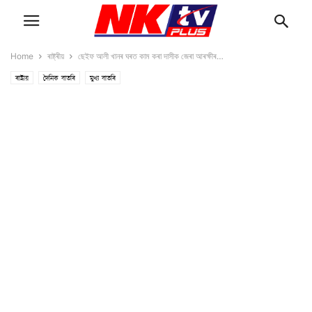
Home
ৰাষ্ট্ৰীয়
ছেইফ আলী খানৰ ঘৰত কাম কৰা দাসীক জেৰা আৰক্ষীৰ…
ৰাষ্ট্ৰীয়
দৈনিক বাতৰি
মুখ্য বাতৰি