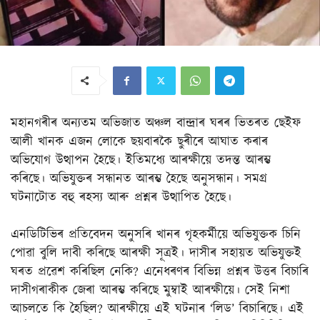
মহানগৰীৰ অন্যতম অভিজাত অঞ্চল বান্দ্ৰাৰ ঘৰৰ ভিতৰত ছেইফ
আলী খানক এজন লোকে ছয়বাৰকৈ ছুৰীৰে আঘাত কৰাৰ
অভিযোগ উত্থাপন হৈছে। ইতিমধ্যে আৰক্ষীয়ে তদন্ত আৰম্ভ
কৰিছে। অভিযুক্তৰ সন্ধানত আৰম্ভ হৈছে অনুসন্ধান। সমগ্ৰ
ঘটনাটোত বহু ৰহস্য আৰু প্ৰশ্নৰ উত্থাপিত হৈছে।
এনডিটিভিৰ প্ৰতিবেদন অনুসৰি খানৰ গৃহকৰ্মীয়ে অভিযুক্তক চিনি
পোৱা বুলি দাবী কৰিছে আৰক্ষী সূত্ৰই। দাসীৰ সহায়ত অভিযুক্তই
ঘৰত প্ৰৱেশ কৰিছিল নেকি? এনেধৰণৰ বিভিন্ন প্ৰশ্নৰ উত্তৰ বিচাৰি
দাসীগৰাকীক জেৰা আৰম্ভ কৰিছে মুম্বাই আৰক্ষীয়ে। সেই নিশা
আচলতে কি হৈছিল? আৰক্ষীয়ে এই ঘটনাৰ ‘লিড’ বিচাৰিছে। এই