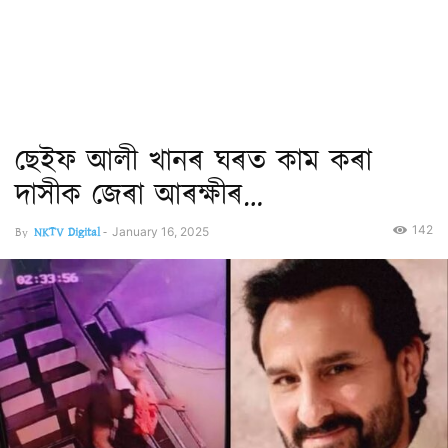
ছেইফ আলী খানৰ ঘৰত কাম কৰা
দাসীক জেৰা আৰক্ষীৰ…
142
By
NKTV Digital
-
January 16, 2025