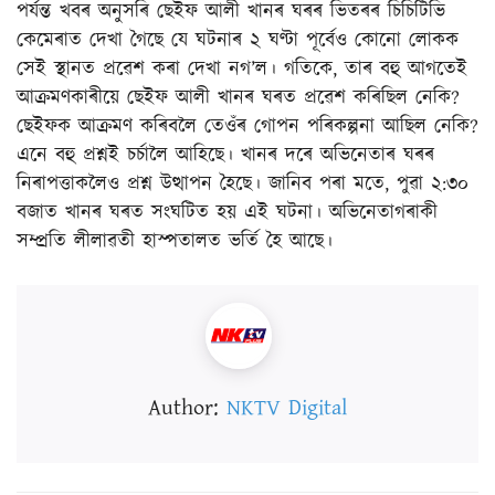
পৰ্যন্ত খবৰ অনুসৰি ছেইফ আলী খানৰ ঘৰৰ ভিতৰৰ চিচিটিভি
কেমেৰাত দেখা গৈছে যে ঘটনাৰ ২ ঘণ্টা পূৰ্বেও কোনো লোকক
সেই স্থানত প্ৰৱেশ কৰা দেখা নগ’ল। গতিকে, তাৰ বহু আগতেই
আক্ৰমণকাৰীয়ে ছেইফ আলী খানৰ ঘৰত প্ৰৱেশ কৰিছিল নেকি?
ছেইফক আক্ৰমণ কৰিবলৈ তেওঁৰ গোপন পৰিকল্পনা আছিল নেকি?
এনে বহু প্ৰশ্নই চৰ্চালৈ আহিছে। খানৰ দৰে অভিনেতাৰ ঘৰৰ
নিৰাপত্তাকলৈও প্ৰশ্ন উত্থাপন হৈছে। জানিব পৰা মতে, পুৱা ২:৩০
বজাত খানৰ ঘৰত সংঘটিত হয় এই ঘটনা। অভিনেতাগৰাকী
সম্প্ৰতি লীলাৱতী হাস্পতালত ভৰ্তি হৈ আছে।
Author:
NKTV Digital