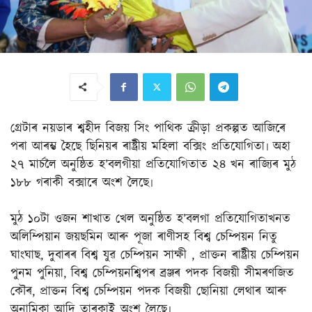
গ্ৰেটাৰ নয়ডাৰ শ্বহীদ বিজয় সিং পাথিক ক্ৰীড়া প্ৰকল্পত আজিৰে
পৰা আৰম্ভ হৈছে ছিনিয়ৰ ৰাষ্ট্ৰীয় মহিলা বক্সিং প্ৰতিযোগিতা৷ অহা
২৭ মাৰ্চলৈ অনুষ্ঠিত হ’বলগীয়া প্ৰতিযোগিতাত ২৪ খন ৰাজ্যিৰ মুঠ
১৮৮ গৰাকী বক্সাৰে অংশ লৈছে৷
মুঠ ১০টা ওজন শাখাত খেল অনুষ্ঠিত হ’বলগা প্ৰতিযোগিতাখনত
অলিম্পিয়ান জয়ছমিন আৰু পূজা ৰাণীসহ বিশ্ব চেম্পিয়ন নিতু
ঘাংঘাছ, দুবাৰৰ বিশ্ব যুৱ চেম্পিয়ন সাক্ষী , প্ৰাক্তন ৰাষ্ট্ৰীয় চেম্পিয়ন
পুনম পুনিয়া, বিশ্ব চেম্পিয়নশ্বিপৰ ব্ৰঞ্জৰ পদক বিজয়ী সীমৰণজিত
কৌৰ, প্ৰাক্তন বিশ্ব চেম্পিয়ন পদক বিজয়ী ছোনিয়া লেথাৰ আৰু
অনামিকা আদি তাৰকাই অংশ লৈছে৷