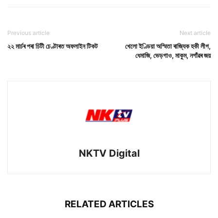
Previous article
Next article
২২ মাৰ্চৰ পৰা চিটী চেণ্টাৰত অফলাইন টিকট
খেলো ইণ্ডিয়া অস্মিতা ৰাজ্যিক হকী লীগ,
ধেমাজি, ভেড়গাও, মাকুম, নগাঁৱৰ জয়
NKTV Digital
RELATED ARTICLES