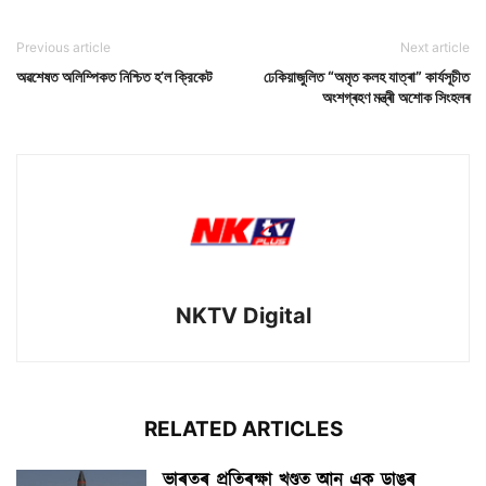
Previous article
Next article
অৱশেষত অলিম্পিকত নিশ্চিত হ’ল ক্রিকেট
ঢেকিয়াজুলিত “অমৃত কলহ যাত্ৰা” কাৰ্যসূচীত
অংশগ্ৰহণ মন্ত্ৰী অশোক সিংহলৰ
NKTV Digital
RELATED ARTICLES
ভাৰতৰ প্ৰতিৰক্ষা খণ্ডত আন এক ডাঙৰ