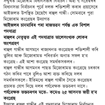
সন্মুখত মিজোৰাম বিধানসভাৰ নিৰ্বাচন। অহা ৭ নৱেম্বৰৰ
বিধানসভা নিৰ্বাচনৰ পূৰ্বে দলক শক্তিশালী কৰাৰ প্রয়াসেৰে
আইজলত উপস্থিত হৈছেগৈ ৰাহুল গান্ধী। সোমবাৰে পুৱা
মিজোৰাম কংগ্রেছৰ উদ্যাগত
আইজলৰ চানমাৰিৰ পৰা ৰাজভৱন পৰ্যন্ত এক বিশাল
পদযাত্রা
ৰাহুলৰ নেতৃত্বত এই পদযাত্ৰাত ভালেসংখ্যক লোকৰ
অংশগ্রহণ
ৰাহুল গান্ধীৰ আগমনে ৰাজ্যখনত কংগ্রেছক শক্তিশালী কৰি
তুলিব আৰু মিজোৰামত পৰিৱৰ্তন অনাত সফল হ’ব
কংগ্রেছ। এই আশা কংগ্রেছ সমৰ্থকসকলৰ।
ৰাহুল গান্ধীৰ আগমনৰ পাছত মিজোৰামত কংগ্রেছে চৰকাৰ
গঠন কৰিব পাৰে বুলিও আশা ব্যক্ত কৰিছে দলৰ
সমৰ্থকসকলে। ইতিমধ্যে ৰাহুল গান্ধীৰ সৈতে কংগ্রেছৰ
প্রচাৰত যোগ দিছে দলৰ পৰ্যবেক্ষক ভক্তচৰণ দাসে।
পৰ্যবেক্ষক ভক্তচৰণৰ মতে– কমেও ২৫ আসনত জয়ী হ’ব
কংগ্রেছ
ইফালে ৰাহুল গান্ধীৰ এই পদযাত্রাৰ মিজোৰাম নিৰ্বাচনত