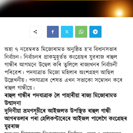
অহা ৭ নৱেম্বৰত মিজোৰামত অনুষ্ঠিত হ’ব বিধানসভাৰ
নিৰ্বাচন। নিৰ্বাচনৰ প্রাকমুহূৰ্তত কংগ্রেছৰ যুৱৰাজ ৰাহুল
গান্ধীৰ আগমনে উদ্বেল কৰি তুলিলে ৰাজ্যখনৰ নিৰ্বাচনী
পৰিৱেশ। পদযাত্ৰাত মিজো মহিলাৰ অংশগ্রহণ আছিল
উল্লেখনীয়। পদযাত্ৰাৰ শেষত এখন সভাকো সম্বোধন কৰে
ৰাহুল গান্ধীয়ে।
ৰাহুল গান্ধীৰ পদযাত্ৰাক লৈ পাহাৰীয়া ৰাজ্য মিজোৰামত
উন্মাদনা
দুদিনীয়া ভ্রমণসূচীৰে আইজলত উপস্থিত ৰাহুল গান্ধী
আগৰতলাৰ পৰা হেলিকপ্টাৰেৰে আইজল পালেগৈ কংগ্রেছৰ
যুৱৰাজ