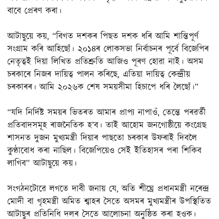
বাবে প্ৰেৰণ কৰা।
আটাছুয়ে কয়, “বিগত দশকৰ পিছত দশক ধৰি আমি শান্তিপূৰ্ণ
সংগ্ৰাম কৰি আহিছোঁ। ২০১৪ৰ লোকসভা নিৰ্বাচনৰ পূৰ্বে বিজেপিৰ
নেতৃত্বই দিয়া লিখিত প্ৰতিশ্ৰুতি আজিও পূৰণ হোৱা নাই। অসম
চৰকাৰে নিজৰ দায়িত্ব পালন কৰিছে, এতিয়া দায়িত্ব কেন্দ্ৰীয়
চৰকাৰৰ। আমি ২০২৬ক শেষ সময়সীমা হিচাপে ধৰি লৈছোঁ।”
“যদি নিৰ্দিষ্ট সময়ৰ ভিতৰত আমাৰ প্ৰাপ্য নাপাওঁ, তেন্তে পৰৱৰ্তী
প্ৰতিবাদসমূহ ৰাজনৈতিক হ’ব। তাই আহোম জনগোষ্ঠীয়ে কংগ্ৰেছ
শাসনত দুজন মুখ্যমন্ত্ৰী দিয়াৰ পাছতো চৰকাৰ উফৰাই দিবলৈ
কুণ্ঠাবোধ কৰা নাছিল। বিজেপিয়েও সেই ইতিহাসৰ পৰা শিকিব
লাগিব” আটাছুয়ে কয়।
সংগঠনটোৱে লগতে দাবী জনায় যে, অতি শীঘ্ৰে প্ৰধানমন্ত্ৰী নৰেন্দ্ৰ
মোদী বা গৃহমন্ত্ৰী অমিত শ্বাহৰ সৈতে অসমৰ মুখ্যমন্ত্ৰীৰ উপস্থিতিত
আটাছুৰ প্ৰতিনিধি দলৰ সৈতে আলোচনা অনুষ্ঠিত কৰা হওক।