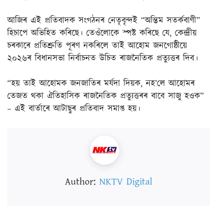
আজিৰ এই প্ৰতিবাদক সংগঠনৰ নেতৃবৃন্দই “অন্তিম সতৰ্কবাণী”
হিচাপে অভিহিত কৰিছে। তেওঁলোকে স্পষ্ট কৰিছে যে, কেন্দ্ৰীয়
চৰকাৰে প্ৰতিশ্ৰুতি পূৰণ নকৰিলে তাই আহোম জনগোষ্ঠীয়ে
২০২৬ৰ বিধানসভা নিৰ্বাচনত উচিত ৰাজনৈতিক প্ৰত্যুত্তৰ দিব।
“হয় তাই আহোমক জনজাতিৰ মৰ্যদা দিয়ক, নহ’লে আহোমৰ
তেজত থকা ঐতিহাসিক ৰাজনৈতিক প্ৰত্যুত্তৰৰ বাবে সাজু হওক”
– এই বাৰ্তাৰে আটাছুৰ প্ৰতিবাদ সমাপ্ত হয়।
Author:
NKTV Digital