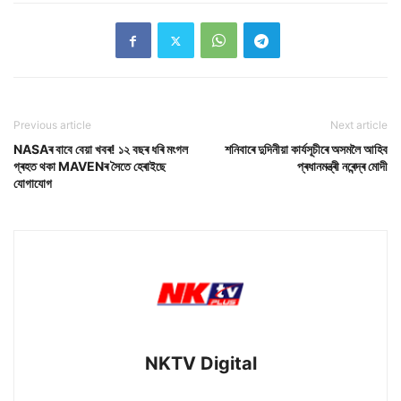
Previous article
Next article
NASAৰ বাবে বেয়া খবৰ! ১২ বছৰ ধৰি মংগল
শনিবাৰে দুদিনীয়া কাৰ্যসূচীৰে অসমলৈ আহিব
গ্ৰহত থকা MAVENৰ সৈতে হেৰাইছে
প্ৰধানমন্ত্ৰী নৰেন্দ্ৰ মোদী
যোগাযোগ
NKTV Digital