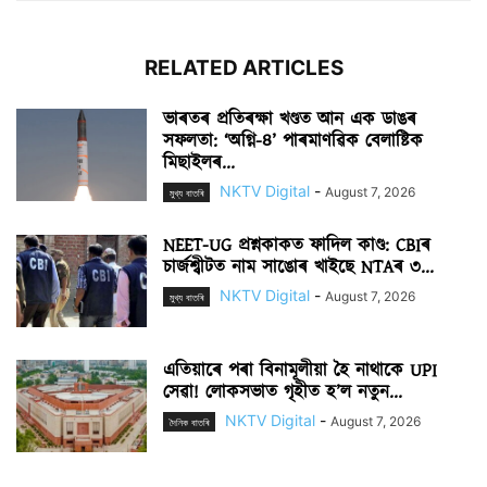
RELATED ARTICLES
ভাৰতৰ প্ৰতিৰক্ষা খণ্ডত আন এক ডাঙৰ
সফলতা: ‘অগ্নি-৪’ পাৰমাণৱিক বেলাষ্টিক
মিছাইলৰ...
NKTV Digital
-
August 7, 2026
মুখ্য বাতৰি
NEET-UG প্ৰশ্নকাকত ফাদিল কাণ্ড: CBIৰ
চাৰ্জশ্বীটত নাম সাঙোৰ খাইছে NTAৰ ৩...
NKTV Digital
-
August 7, 2026
মুখ্য বাতৰি
এতিয়াৰে পৰা বিনামূলীয়া হৈ নাথাকে UPI
সেৱা! লোকসভাত গৃহীত হ’ল নতুন...
NKTV Digital
-
August 7, 2026
দৈনিক বাতৰি