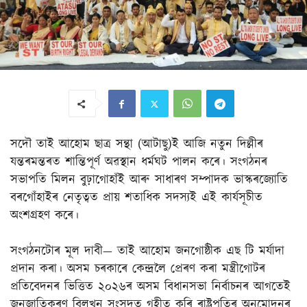
সদৌ তাই আহোম ছাত্ৰ সন্থা (আটাছু)ই আজি নতুন দিল্লীৰ
যন্তৰমন্তৰত শান্তিপূৰ্ণ অৱস্থান ধৰ্মঘট পালন কৰে। সংগঠনৰ
সভাপতি মিলন বুঢ়াগোহাঁই আৰু সাধাৰণ সম্পাদক ভাস্কৰজ্যোতি
বৰগোঁহাইৰ নেতৃত্বত প্ৰায় শতাধিক সদস্যই এই কাৰ্যসূচীত
অংশগ্ৰহণ কৰে।
সংগঠনটোৰ মূল দাবী— তাই আহোম জনগোষ্ঠীক এছ টি মৰ্যাদা
প্ৰদান কৰা। অসম চৰকাৰে কেন্দ্ৰলৈ প্ৰেৰণ কৰা মন্ত্ৰীগোটৰ
প্ৰতিবেদনৰ ভিত্তিত ২০২৬ৰ অসম বিধানসভা নিৰ্বাচনৰ আগতেই
জনজাতিকৰণ বিলখন সংসদত গৃহীত কৰি ৰাষ্ট্ৰপতিৰ অনুমোদনৰ