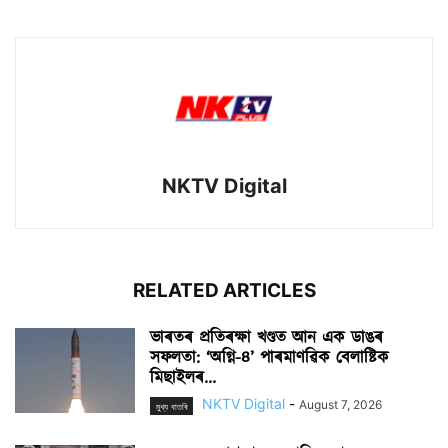
NKTV Digital
RELATED ARTICLES
ভাৰতৰ প্ৰতিৰক্ষা খণ্ডত আন এক ডাঙৰ
সফলতা: ‘অগ্নি-৪’ পাৰমাণৱিক বেলাষ্টিক
মিছাইলৰ...
NKTV Digital
-
August 7, 2026
মুখ্য বাতৰি