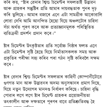
কৰি কয়, “ষ্টাৰ ৱেদাৰ শ্বিল্ড চিমেণ্টৰ সফলতাই উদ্ভাৱন
আৰু গ্ৰাহকৰ সন্তুষ্টিৰ প্ৰতি আমাৰ দায়বদ্ধতাক পুনৰ দৃঢ়
কৰি তুলিছে। আমাৰ বজাৰে এনে এটা সামগ্ৰীক আকোৱালি
লোৱা দেখি আমি আনন্দিত হৈছো যিয়ে অঞ্চলটোৰ চাহিদা
সঁচা অৰ্থত পূৰণ কৰে আৰু প্ৰত্যাহ্বানমূলক পৰিস্থিতিত
ব্যতিক্ৰমী প্ৰদৰ্শন প্ৰদান কৰে।”
ষ্টাৰ চিমেণ্টৰ উৎকৃষ্টতাৰ প্ৰতি সৰ্বোচ্চ নিষ্ঠাৰ ফলত এনে
এটা চিমেণ্টৰ সৃষ্টি হৈছে যিয়ে নিৰ্মাতাসকলক সময় আৰু
প্ৰকৃতিৰ পৰীক্ষা সহ্য কৰিব পৰা গঠন সৃষ্টি কৰিবলৈ সক্ষম
কৰে।
ষ্টাৰ ৱেদাৰ শ্বিল্ড চিমেণ্টৰ সফলতাৰ কাহিনী কোম্পানীটোৱে
গুণগত মান আৰু উদ্ভাৱনৰ অদম্য অনুসন্ধানৰ প্ৰমাণ দিছে,
যিয়ে নতুন উদ্যোগৰ মানদণ্ড নিৰ্ধাৰণ কৰিছে। চাহিদা বৃদ্ধি
পোৱাৰ লগে লগে ষ্টাৰ চিমেণ্ট গ্ৰাহকৰ প্ৰয়োজনীয়তা
তৎকালীন আৰু দক্ষতাৰে পূৰণৰ বাবে প্ৰতিশ্ৰুতিবদ্ধ হৈ