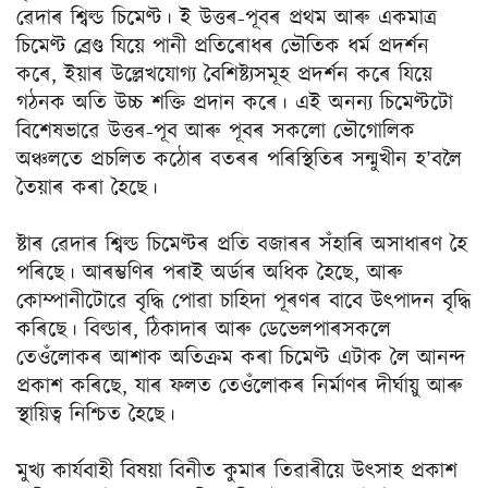
ৱেদাৰ শ্বিল্ড চিমেণ্ট। ই উত্তৰ-পূবৰ প্ৰথম আৰু একমাত্ৰ
চিমেণ্ট ব্ৰেণ্ড যিয়ে পানী প্ৰতিৰোধৰ ভৌতিক ধৰ্ম প্ৰদৰ্শন
কৰে, ইয়াৰ উল্লেখযোগ্য বৈশিষ্ট্যসমূহ প্ৰদৰ্শন কৰে যিয়ে
গঠনক অতি উচ্চ শক্তি প্ৰদান কৰে। এই অনন্য চিমেণ্টটো
বিশেষভাৱে উত্তৰ-পূব আৰু পূবৰ সকলো ভৌগোলিক
অঞ্চলতে প্ৰচলিত কঠোৰ বতৰৰ পৰিস্থিতিৰ সন্মুখীন হ’বলৈ
তৈয়াৰ কৰা হৈছে।
ষ্টাৰ ৱেদাৰ শ্বিল্ড চিমেণ্টৰ প্ৰতি বজাৰৰ সঁহাৰি অসাধাৰণ হৈ
পৰিছে। আৰম্ভণিৰ পৰাই অৰ্ডাৰ অধিক হৈছে, আৰু
কোম্পানীটোৱে বৃদ্ধি পোৱা চাহিদা পূৰণৰ বাবে উৎপাদন বৃদ্ধি
কৰিছে। বিল্ডাৰ, ঠিকাদাৰ আৰু ডেভেলপাৰসকলে
তেওঁলোকৰ আশাক অতিক্ৰম কৰা চিমেণ্ট এটাক লৈ আনন্দ
প্ৰকাশ কৰিছে, যাৰ ফলত তেওঁলোকৰ নিৰ্মাণৰ দীৰ্ঘায়ু আৰু
স্থায়িত্ব নিশ্চিত হৈছে।
মুখ্য কাৰ্যবাহী বিষয়া বিনীত কুমাৰ তিৱাৰীয়ে উৎসাহ প্ৰকাশ