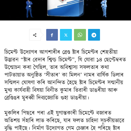
চিমেণ্ট উদ্যোগৰ আগশাৰীৰ ব্ৰেণ্ড ষ্টাৰ চিমেণ্টৰ শেহতীয়া
উদ্ভাৱন “ষ্টাৰ ৱেদাৰ শ্বিল্ড চিমেণ্ট”, যি যোৱা ১৪ ছেপ্টেম্বৰত
উন্মোচন কৰা গৈছিল, তাৰ অবিশ্বাস্য সফলতাৰ কথা
পাটতায়াত অনুষ্ঠিত ‘সীতাৰ’ কা মিলন’ নামৰ বাৰ্ষিক ডিলাৰ
সন্মিলন ঘোষণা কৰি আনন্দিত হৈছে ষ্টাৰ চিমেণ্টৰ সন্মানীয়
মুখ্য কাৰ্যবাহী বিষয়া বিনীত কুমাৰ তিৱাৰী ডাঙৰীয়া আৰু
ব্ৰেণ্ডিঙৰ মুৰব্বী দিব্যজ্যোতি গুহা ডাঙৰীয়া।
মুকলিৰ পিছৰে পৰা এই যুগান্তকাৰী চিমেণ্টে বজাৰত
অতিশয় সঁহাৰি লাভ কৰিছে, যাৰ ফলত চাহিদা সূচকীয়ভাৱে
বৃদ্ধি পাইছে। নিৰ্মাণ উদ্যোগত গেম চেঞ্জাৰ হৈ পৰিছে ষ্টাৰ