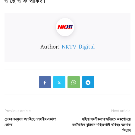
আছে আৰু থাকিব।
Author:
NKTV Digital
Previous article
Next article
চোৰক ধন্যবাদ জনাইছে নলবাৰীৰ একাংশ
মহিলা সবলীকৰণৰ জৰিয়তে অৰুণোদয়ে
লোকে
অৰ্থনৈতিক বুনিয়াদ শক্তিশালী কৰিছেঃ অশোক
সিংহল