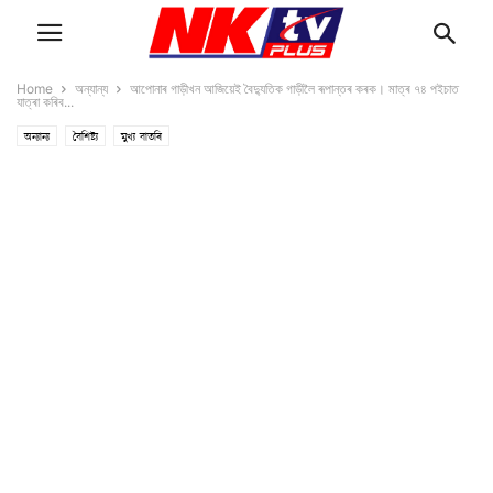
Home
অন্যান্য
আপোনাৰ গাড়ীখন আজিয়েই বৈদ্যুতিক গাড়ীলৈ ৰূপান্তৰ কৰক। মাত্ৰ ৭৪ পইচাত
যাত্ৰা কৰিব...
অন্যান্য
বৈশিষ্ট্য
মুখ্য বাতৰি