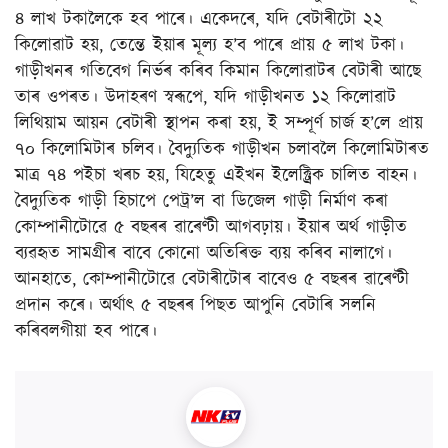
৪ লাখ টকালৈকে হব পাৰে। একেদৰে, যদি বেটাৰীটো ২২
কিলোৱাট হয়, তেন্তে ইয়াৰ মূল্য হ’ব পাৰে প্ৰায় ৫ লাখ টকা।
গাড়ীখনৰ গতিবেগ নিৰ্ভৰ কৰিব কিমান কিলোৱাটৰ বেটাৰী আছে
তাৰ ওপৰত। উদাহৰণ স্বৰূপে, যদি গাড়ীখনত ১২ কিলোৱাট
লিথিয়াম আয়ন বেটাৰী স্থাপন কৰা হয়, ই সম্পূৰ্ণ চাৰ্জ হ’লে প্ৰায়
৭০ কিলোমিটাৰ চলিব। বৈদ্যুতিক গাড়ীখন চলাবলৈ কিলোমিটাৰত
মাত্ৰ ৭৪ পইচা খৰচ হয়, যিহেতু এইখন ইলেক্ট্ৰিক চালিত বাহন।
বৈদ্যুতিক গাড়ী হিচাপে পেট্ৰ’ল বা ডিজেল গাড়ী নিৰ্মাণ কৰা
কোম্পানীটোৱে ৫ বছৰৰ ৱাৰেণ্টী আগবঢ়ায়। ইয়াৰ অৰ্থ গাড়ীত
ব্যৱহৃত সামগ্ৰীৰ বাবে কোনো অতিৰিক্ত ব্যয় কৰিব নালাগে।
আনহাতে, কোম্পানীটোৱে বেটাৰীটোৰ বাবেও ৫ বছৰৰ ৱাৰেণ্টী
প্ৰদান কৰে। অৰ্থাৎ ৫ বছৰৰ পিছত আপুনি বেটাৰি সলনি
কৰিবলগীয়া হব পাৰে।