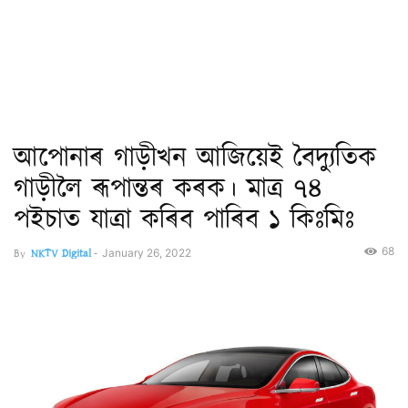
আপোনাৰ গাড়ীখন আজিয়েই বৈদ্যুতিক
গাড়ীলৈ ৰূপান্তৰ কৰক। মাত্ৰ ৭৪
পইচাত যাত্ৰা কৰিব পাৰিব ১ কিঃমিঃ
68
By
NKTV Digital
-
January 26, 2022