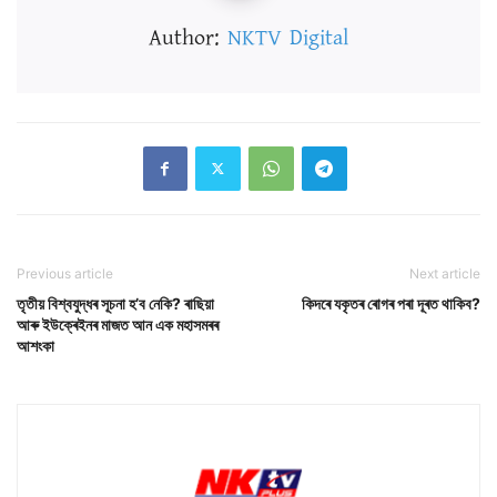
Author:
NKTV Digital
Previous article
Next article
তৃতীয় বিশ্বযুদ্ধৰ সূচনা হ’ব নেকি? ৰাছিয়া
কিদৰে যকৃতৰ ৰোগৰ পৰা দূৰত থাকিব?
আৰু ইউক্ৰেইনৰ মাজত আন এক মহাসমৰৰ
আশংকা