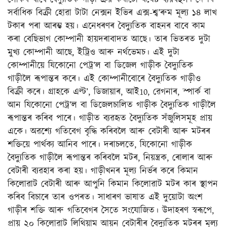
সৰ্বাধিক বিক্ৰী হোৱা টাটা নেক্সন ইভিৰ এক্স-শ্ব’ৰুম মূল্য ১৪ লাখ
টকাৰ পৰা আৰম্ভ হয়। এনেধৰণৰ বৈদ্যুতিক বাহনৰ বাবে কাম
কৰা বেছিভাগ কোম্পানী হায়দৰাবাদত আছে। তাৰ ভিতৰত দুটা
মুখ্য কোম্পানী আছে, ইট্ৰিও আৰু নৰ্থভেমচ। এই দুটা
কোম্পানীয়ে যিকোনো পেট্ৰ’ল বা ডিজেল গাড়ীক বৈদ্যুতিক
গাড়ীলৈ ৰূপান্তৰ কৰে। এই কোম্পানীবোৰে বৈদ্যুতিক গাড়ীও
বিক্ৰী কৰে। গ্ৰাহকে এল্ট’, ডিজায়াৰ, আই10, ৱেগনাৰ, স্পাৰ্ক বা
আন যিকোনো পেট্ৰ’ল বা ডিজেলচালিত গাড়ীক বৈদ্যুতিক গাড়ীলৈ
ৰূপান্তৰ কৰিব পাৰে। গাড়ীত ব্যৱহৃত বৈদ্যুতিক সঁজুলিসমূহ প্ৰায়
একে। অৱশ্যে গতিবেগ বৃদ্ধি কৰিবলৈ আৰু বেটাৰী আৰু মটৰৰ
শক্তিয়ে পাৰ্থক্য আনিব পাৰে। দৰাচলতে, যিকোনো গাড়ীক
বৈদ্যুতিক গাড়ীলৈ ৰূপান্তৰ কৰিবলৈ মটৰ, নিয়ন্ত্ৰক, ৰোলাৰ আৰু
বেটাৰী ব্যৱহাৰ কৰা হয়। গাড়ীখনৰ মূল্য নিৰ্ভৰ কৰে কিমান
কিলোৱাট বেটাৰী আৰু আপুনি কিমান কিলোৱাট মটৰ কাৰ স্থাপন
কৰিব বিচাৰে তাৰ ওপৰত। সাধাৰণ ভাষাত এই দুয়োটা অংশ
গাড়ীৰ শক্তি আৰু গতিবেগৰ সৈতে সংযোজিত। উদাহৰণ স্বৰূপে,
প্ৰায় ২০ কিলোৱাট লিথিয়াম আয়ন বেটাৰীৰ বৈদ্যুতিক মটৰৰ মূল্য