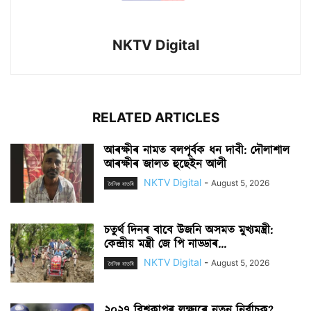
NKTV Digital
RELATED ARTICLES
আৰক্ষীৰ নামত বলপূৰ্বক ধন দাবী: দৌলাশাল
আৰক্ষীৰ জালত হুছেইন আলী
NKTV Digital
-
August 5, 2026
দৈনিক বাতৰি
চতুৰ্থ দিনৰ বাবে উজনি অসমত মুখ্যমন্ত্ৰী:
কেন্দ্ৰীয় মন্ত্ৰী জে পি নাড্ডাৰ...
NKTV Digital
-
August 5, 2026
দৈনিক বাতৰি
২০২৭ বিশ্বকাপৰ লক্ষ্যৰে নতুন নিৰ্বাচক?