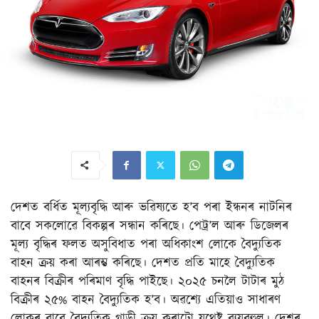
দেশত বৰ্ধিত মূল্যবৃদ্ধি আৰু ভৱিষ্যতে হ’ব পৰা ইন্ধনৰ নাটনিৰ
বাবে সকলোৱে বিকল্পৰ সন্ধান কৰিছে। পেট্ৰ’ল আৰু ডিজেলৰ
মূল্য বৃদ্ধিৰ ফলত অসুবিধাত পৰা অধিকাংশ লোকে বৈদ্যুতিক
বাহন ক্ৰয় কৰা আৰম্ভ কৰিছে। দেশত প্ৰতি মাহে বৈদ্যুতিক
বাহনৰ বিক্ৰীৰ পৰিমাণ বৃদ্ধি পাইছে। ২০২৫ চনলৈ টাটাৰ মুঠ
বিক্ৰীৰ ২৫% বাহন বৈদ্যুতিক হ’ব। অৱশ্যে এতিয়াও সাধাৰণ
লোকৰ বাবে বৈদ্যুতিক গাড়ী ক্ৰয় কৰাটো যথেষ্ট ব্যয়বহুল। দেশৰ