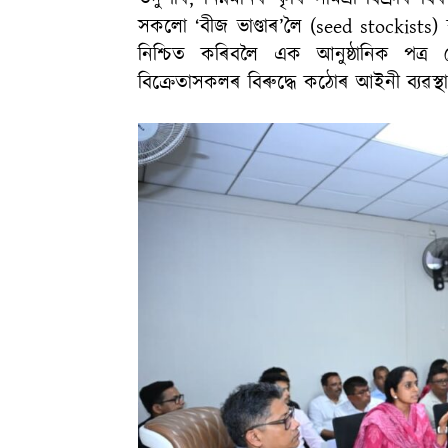
সকলো ‘বীজ ভাণ্ডাৰ’লৈ (seed stockists)
নিশ্চিত কৰিবলৈ এক আনুষ্ঠানিক পত্ৰ 
বিক্ৰেতাসকলৰ বিৰুদ্ধে কঠোৰ আইনী ব্যৱস্থ