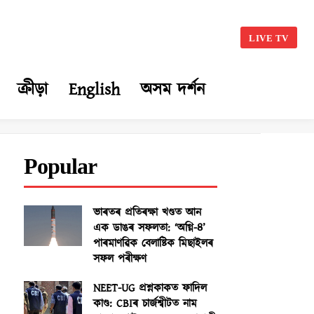
LIVE TV
ক্ৰীড়া
English
অসম দৰ্শন
Popular
ভাৰতৰ প্ৰতিৰক্ষা খণ্ডত আন
এক ডাঙৰ সফলতা: ‘অগ্নি-৪’
পাৰমাণৱিক বেলাষ্টিক মিছাইলৰ
সফল পৰীক্ষণ
NEET-UG প্ৰশ্নকাকত ফাদিল
কাণ্ড: CBIৰ চাৰ্জশ্বীটত নাম