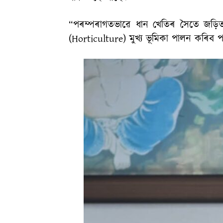
“পৰম্পৰাগতভাৱে ধান খেতিৰ সৈতে জড়িত 
(Horticulture) মুখ্য ভূমিকা পালন কৰিব পা