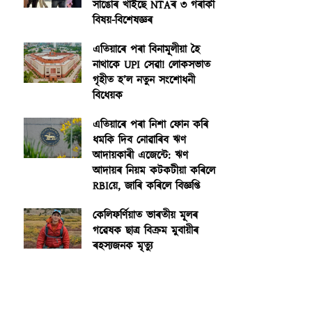
সাঙোৰ খাইছে NTAৰ ৩ গৰাকী
বিষয়-বিশেষজ্ঞৰ
এতিয়াৰে পৰা বিনামূলীয়া হৈ
নাথাকে UPI সেৱা! লোকসভাত
গৃহীত হ’ল নতুন সংশোধনী
বিধেয়ক
এতিয়াৰে পৰা নিশা ফোন কৰি
ধমকি দিব নোৱাৰিব ঋণ
আদায়কাৰী এজেন্টে: ঋণ
আদায়ৰ নিয়ম কটকটীয়া কৰিলে
RBIয়ে, জাৰি কৰিলে বিজ্ঞপ্তি
কেলিফৰ্ণিয়াত ভাৰতীয় মূলৰ
গৱেষক ছাত্ৰ বিক্ৰম মুবায়ীৰ
ৰহস্যজনক মৃত্যু