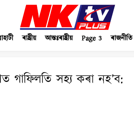
ৱাহাটী
ৰাষ্ট্ৰীয়
আন্তঃৰাষ্ট্ৰীয়
Page 3
ৰাজনীতি
ণত গাফিলতি সহ্য কৰা নহ’ব: