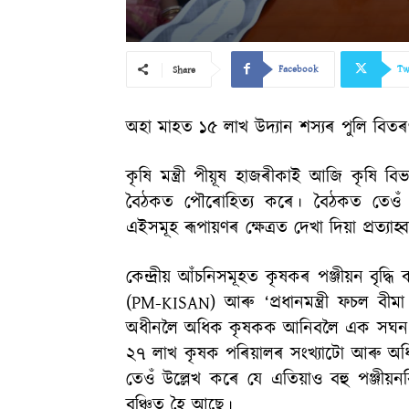
Facebook
Tw
Share
অহা মাহত ১৫ লাখ উদ্যান শস্যৰ পুলি বিতৰণৰ 
কৃষি মন্ত্ৰী পীয়ূষ হাজৰীকাই আজি কৃষি ব
বৈঠকত পৌৰোহিত্য কৰে। বৈঠকত তেওঁ ৰাজ
এইসমূহ ৰূপায়ণৰ ক্ষেত্ৰত দেখা দিয়া প্ৰত্যা
কেন্দ্ৰীয় আঁচনিসমূহত কৃষকৰ পঞ্জীয়ন বৃদ্
(PM-KISAN) আৰু ‘প্ৰধানমন্ত্ৰী ফচল 
অধীনলৈ অধিক কৃষকক আনিবলৈ এক সঘন অভিযা
২৭ লাখ কৃষক পৰিয়ালৰ সংখ্যাটো আৰু অধি
তেওঁ উল্লেখ কৰে যে এতিয়াও বহু পঞ্জী
বঞ্চিত হৈ আছে।