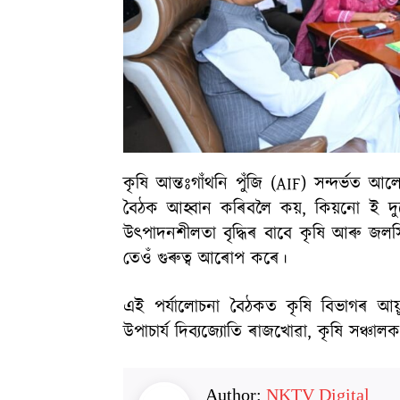
কৃষি আন্তঃগাঁথনি পুঁজি (AIF) সন্দৰ্ভত আ
বৈঠক আহ্বান কৰিবলৈ কয়, কিয়নো ই দ
উৎপাদনশীলতা বৃদ্ধিৰ বাবে কৃষি আৰু জলসিঞ
তেওঁ গুৰুত্ব আৰোপ কৰে।
এই পৰ্যালোচনা বৈঠকত কৃষি বিভাগৰ আয়ুক
উপাচাৰ্য দিব্যজ্যোতি ৰাজখোৱা, কৃষি সঞ্চাল
Author:
NKTV Digital