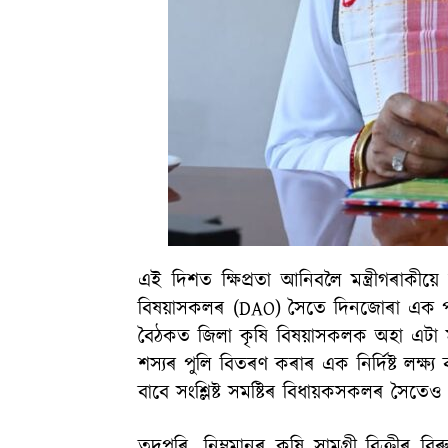
এই দিশত ক্ষিপ্ৰতা আনিবলৈ মন্ত্ৰীগৰাক
বিষয়াসকলৰ (DAO) সৈতে দিনজোৰা এক পৰ্য
বৈঠকত জিলা কৃষি বিষয়াসকলক অহা এটা ম
শস্যৰ পুলি বিতৰণ কৰাৰ এক নিৰ্দিষ্ট লক্ষ্য ব
বাবে সংশ্লিষ্ট সমষ্টিৰ বিধায়কসকলৰ সৈতেও
তদুপৰি, নিম্নমানৰ কৃষি সামগ্ৰী বিক্ৰীৰ বিৰু