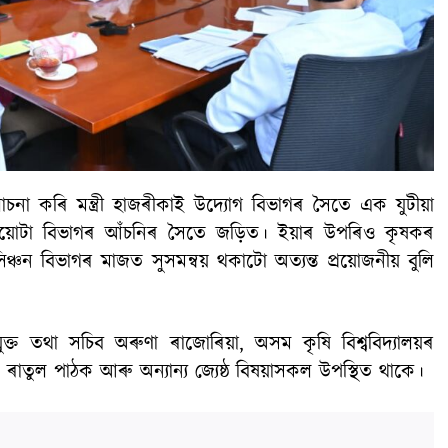
লোচনা কৰি মন্ত্ৰী হাজৰীকাই উদ্যোগ বিভাগৰ সৈতে এক যুটীয়া
ুয়োটা বিভাগৰ আঁচনিৰ সৈতে জড়িত। ইয়াৰ উপৰিও কৃষকৰ
্চন বিভাগৰ মাজত সুসমন্বয় থকাটো অত্যন্ত প্ৰয়োজনীয় বুলি
্ত তথা সচিব অৰুণা ৰাজোৰিয়া, অসম কৃষি বিশ্ববিদ্যালয়ৰ
ক ৰাতুল পাঠক আৰু অন্যান্য জ্যেষ্ঠ বিষয়াসকল উপস্থিত থাকে।