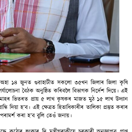
ীয়ে অহা ১৪ জুনত গুৱাহাটীত সকলো ৩৫খন জিলাৰ জিলা কৃষি
ালোচনা বৈঠক অনুষ্ঠিত কৰিবলৈ বিভাগক নিৰ্দেশ দিয়ে। এই
াহৰ ভিতৰত প্ৰায় ৫ লাখ কৃষকৰ মাজত মুঠ ১৫ লাখ উদ্যান
ান্ধি দিয়া হ’ব। এই ক্ষেত্ৰত হিতাধিকাৰীৰ তালিকা প্ৰস্তুত কৰাৰ
 পৰামৰ্শ কৰা হ’ব বুলি তেওঁ জনায়।
দ্ধে কঠোৰ হুংকাৰ দি মন্ত্ৰীগৰাকীয়ে চৰকাৰী অনুজ্ঞাপত্ৰ প্ৰাপ্ত