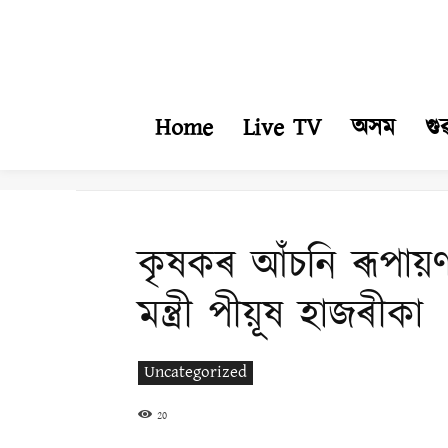
Home
Live TV
অসম
গু
কৃষকৰ আঁচনি ৰূপায়
মন্ত্ৰী পীয়ূষ হাজৰীকা
Uncategorized
20