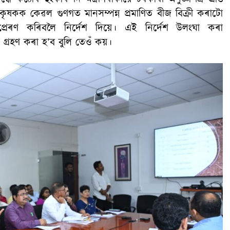
 কৃষকক কেৱল গুণগত মানসম্পন্ন প্ৰমাণিত বীজ বিক্ৰী কৰাটো
প্ৰেৰণ কৰিবলৈ নিৰ্দেশ দিয়ে। এই নিৰ্দেশ উলংঘা কৰা
া গ্ৰহণ কৰা হ’ব বুলি তেওঁ কয়।