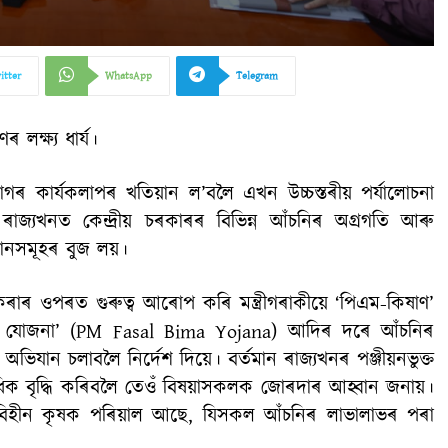
itter
WhatsApp
Telegram
লক্ষ্য ধাৰ্য।
িভাগৰ কাৰ্যকলাপৰ খতিয়ান ল’বলৈ এখন উচ্চস্তৰীয় পৰ্যালোচনা
্যখনত কেন্দ্ৰীয় চৰকাৰৰ বিভিন্ন আঁচনিৰ অগ্ৰগতি আৰু
হ্বানসমূহৰ বুজ লয়।
ধি কৰাৰ ওপৰত গুৰুত্ব আৰোপ কৰি মন্ত্ৰীগৰাকীয়ে ‘পিএম-কিষাণ’
বীমা যোজনা’ (PM Fasal Bima Yojana) আদিৰ দৰে আঁচনিৰ
ন চলাবলৈ নিৰ্দেশ দিয়ে। বৰ্তমান ৰাজ্যখনৰ পঞ্জীয়নভুক্ত
ক বৃদ্ধি কৰিবলৈ তেওঁ বিষয়াসকলক জোৰদাৰ আহ্বান জনায়।
য়নবিহীন কৃষক পৰিয়াল আছে, যিসকল আঁচনিৰ লাভালাভৰ পৰা