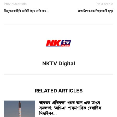
Previous article
Next article
কিছুমান কাহিনী কাহিনী হৈয়ে থাকি যায়…
মাজ নিশাৰ এক শিহৰণকাৰী দৃশ্য
NKTV Digital
RELATED ARTICLES
ভাৰতৰ প্ৰতিৰক্ষা খণ্ডত আন এক ডাঙৰ
সফলতা: ‘অগ্নি-৪’ পাৰমাণৱিক বেলাষ্টিক
মিছাইলৰ...