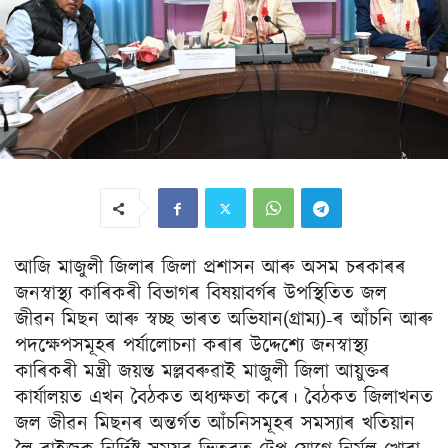
আজি মাজুলী জিলাৰ জিলা প্রশাসন আৰু অসম চৰকাৰৰ
জনস্বাস্থ্য কাৰিকৰী বিভাগৰ বিষয়াবৰ্গৰ উপস্থিতিত জল
জীৱন মিছন আৰু স্বচ্ছ ভাৰত অভিযান(গ্রাম্য)-ৰ আঁচনি আৰু
পদক্ষেপসমূহৰ পর্যালোচনা কৰাৰ উদ্দেশ্যে জনস্বাস্থ্য
কাৰিকৰী মন্ত্ৰী জয়ন্ত মল্লবৰুৱাই মাজুলী জিলা আয়ুক্তৰ
কাৰ্যালয়ত এখন বৈঠকত অধ্যক্ষতা কৰে। বৈঠকত জিলাখনত
জল জীৱন মিছনৰ অন্তর্গত আঁচনিসমূহৰ সমস্যাৰ খতিয়ান