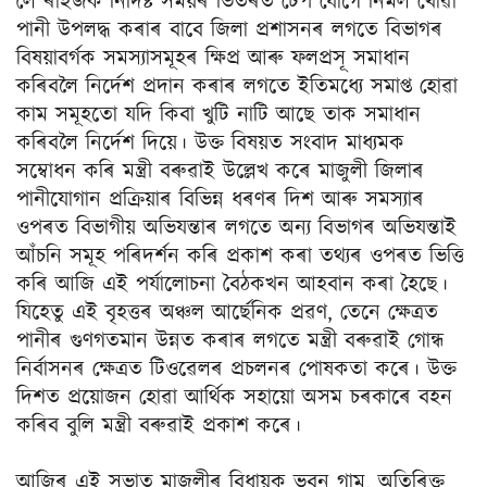
লৈ ৰাইজক নির্দিষ্ট সময়ৰ ভিতৰত টেপ যোগে নির্মল খোৱা
পানী উপলদ্ধ কৰাৰ বাবে জিলা প্রশাসনৰ লগতে বিভাগৰ
বিষয়াবর্গক সমস্যাসমূহৰ ক্ষিপ্র আৰু ফলপ্ৰসূ সমাধান
কৰিবলৈ নির্দেশ প্রদান কৰাৰ লগতে ইতিমধ্যে সমাপ্ত হোৱা
কাম সমূহতো যদি কিবা খুটি নাটি আছে তাক সমাধান
কৰিবলৈ নিৰ্দেশ দিয়ে। উক্ত বিষয়ত সংবাদ মাধ্যমক
সম্বোধন কৰি মন্ত্ৰী বৰুৱাই উল্লেখ কৰে মাজুলী জিলাৰ
পানীযোগান প্ৰক্ৰিয়াৰ বিভিন্ন ধৰণৰ দিশ আৰু সমস্যাৰ
ওপৰত বিভাগীয় অভিযন্তাৰ লগতে অন্য বিভাগৰ অভিযন্তাই
আঁচনি সমূহ পৰিদৰ্শন কৰি প্ৰকাশ কৰা তথ্যৰ ওপৰত ভিত্তি
কৰি আজি এই পৰ্যালোচনা বৈঠকখন আহবান কৰা হৈছে।
যিহেতু এই বৃহত্তৰ অঞ্চল আৰ্ছেনিক প্ৰৱণ, তেনে ক্ষেত্ৰত
পানীৰ গুণগতমান উন্নত কৰাৰ লগতে মন্ত্ৰী বৰুৱাই গোন্ধ
নিৰ্বাসনৰ ক্ষেত্ৰত টিওৱেলৰ প্ৰচলনৰ পোষকতা কৰে। উক্ত
দিশত প্ৰয়োজন হোৱা আৰ্থিক সহায়ো অসম চৰকাৰে বহন
কৰিব বুলি মন্ত্ৰী বৰুৱাই প্ৰকাশ কৰে।
আজিৰ এই সভাত মাজুলীৰ বিধায়ক ভুবন গাম, অতিৰিক্ত