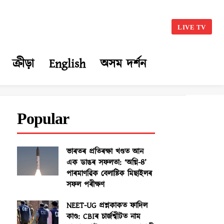
LIVE TV
ক্ৰীড়া
English
অসম দৰ্শন
Popular
ভাৰতৰ প্ৰতিৰক্ষা খণ্ডত আন
এক ডাঙৰ সফলতা: ‘অগ্নি-৪’
পাৰমাণৱিক বেলাষ্টিক মিছাইলৰ
সফল পৰীক্ষণ
NEET-UG প্ৰশ্নকাকত ফাদিল
কাণ্ড: CBIৰ চাৰ্জশ্বীটত নাম