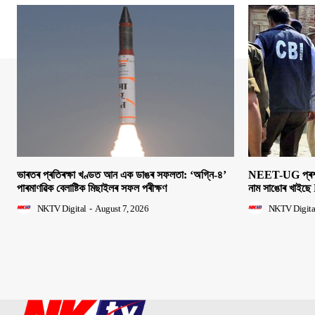
ভাৰতৰ প্ৰতিৰক্ষা খণ্ডত আন এক ডাঙৰ সফলতা: ‘অগ্নি-৪’
NEET-UG প্ৰশ্নক
পাৰমাণৱিক বেলাষ্টিক মিছাইলৰ সফল পৰীক্ষণ
নাম সাঙোৰ খাইছে 
NKTV Digital
-
August 7, 2026
NKTV Digita