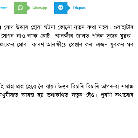
itter
WhatsApp
Telegram
োণ উদ্ধাৰ হোৱা ঘটনা কোনো নতুন কথা নহয়। গুৱাহাটীৰ
ল সোণৰ নাও আৰু নোট। আৰক্ষীৰ জালত পৰিল দুজন যুৱক।
চল্যকৰ মোৰ। কাৰণ আৰক্ষীয়ে গ্ৰেপ্তাৰ কৰা এজন যুৱকৰ ঘৰ
প্ৰশ্ন প্ৰশ্ন হৈয়ে ৰৈ যায়। উত্তৰ বিচাৰি বিচাৰি ভাগৰুৱা সমাজ
খুমীয়াত আৰম্ভ হয় তথাকথিত নতুন ট্ৰেণ্ড। পুৰণি কথাবোৰ