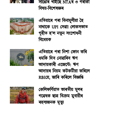
সাঙোৰ খাইছে NTAৰ ৩ গৰাকী
বিষয়-বিশেষজ্ঞৰ
এতিয়াৰে পৰা বিনামূলীয়া হৈ
নাথাকে UPI সেৱা! লোকসভাত
গৃহীত হ’ল নতুন সংশোধনী
বিধেয়ক
এতিয়াৰে পৰা নিশা ফোন কৰি
ধমকি দিব নোৱাৰিব ঋণ
আদায়কাৰী এজেন্টে: ঋণ
আদায়ৰ নিয়ম কটকটীয়া কৰিলে
RBIয়ে, জাৰি কৰিলে বিজ্ঞপ্তি
কেলিফৰ্ণিয়াত ভাৰতীয় মূলৰ
গৱেষক ছাত্ৰ বিক্ৰম মুবায়ীৰ
ৰহস্যজনক মৃত্যু