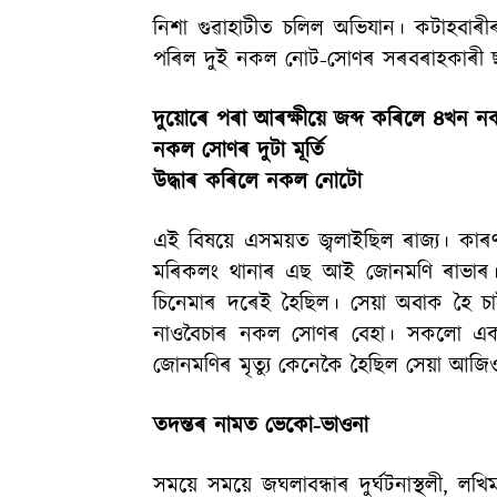
নিশা গুৱাহাটীত চলিল অভিযান। কটাহবাৰ
পৰিল দুই নকল নোট-সোণৰ সৰবৰাহকাৰী ছফ
দুয়োৰে পৰা আৰক্ষীয়ে জব্দ কৰিলে ৪খন 
নকল সোণৰ দুটা মূৰ্তি
উদ্ধাৰ কৰিলে নকল নোটো
এই বিষয়ে এসময়ত জ্বলাইছিল ৰাজ্য। কাৰণ 
মৰিকলং থানাৰ এছ আই জোনমণি ৰাভাৰ। জ
চিনেমাৰ দৰেই হৈছিল। সেয়া অবাক হৈ চা
নাওবৈচাৰ নকল সোণৰ বেহা। সকলো একপ্ৰক
জোনমণিৰ মৃত্যু কেনেকৈ হৈছিল সেয়া আজিও
তদন্তৰ নামত ভেকো-ভাওনা
সময়ে সময়ে জঘলাবন্ধাৰ দুৰ্ঘটনাস্থলী, ল