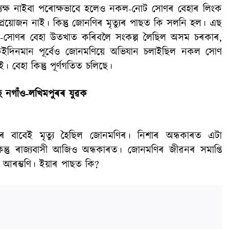
ৰত্যক্ষ নাইবা পৰোক্ষভাবে হলেও নকল-নোট সোণৰ বেহাৰ লিংক
ৰয়োজন নাই। কিন্তু জোনণিৰ মৃত্যুৰ পাছত কি সলনি হল। এছ
-সোণৰ বেহা উতখাত কৰিবলৈ সংকল্প লৈছিল অসম চৰকাৰ,
 কেইদিনমান পূৰ্বেও জোনমণিয়ে অভিযান চলাইছিল নকল সোণ
 বেহা কিন্তু পূৰ্ণগতিত চলিছে।
 নগাঁও-লখিমপুৰৰ যুৱক
 বাবেই মৃত্যু হৈছিল জোনমণিৰ। নিশাৰ অন্ধকাৰত এটা
িন্তু ৰাজ্যবাসী আজিও অন্ধকাৰত। জোনমণিৰ জীৱনৰ সমাপ্তি
আৰম্ভণি। ইয়াৰ পাছত কি?