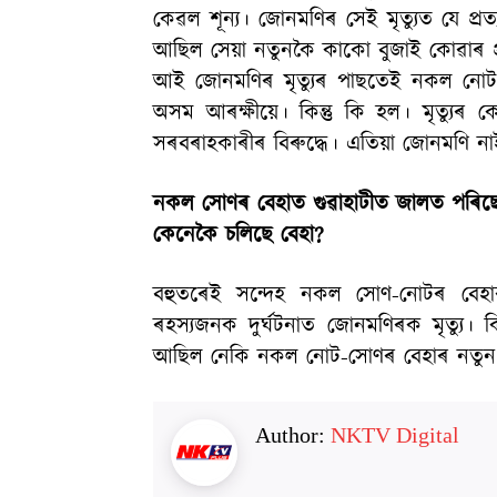
কেৱল শূন্য। জোনমণিৰ সেই মৃত্যুত যে প্
আছিল সেয়া নতুনকৈ কাকো বুজাই কোৱাৰ প্
আই জোনমণিৰ মৃত্যুৰ পাছতেই নকল নোট
অসম আৰক্ষীয়ে। কিন্তু কি হল। মৃত্যুৰ
সৰবৰাহকাৰীৰ বিৰুদ্ধে। এতিয়া জোনমণি নাই।
নকল সোণৰ বেহাত গুৱাহাটীত জালত পৰিছে
কেনেকৈ চলিছে বেহা?
বহুতৰেই সন্দেহ নকল সোণ-নোটৰ বেহাৰ
ৰহস্যজনক দুৰ্ঘটনাত জোনমণিৰক মৃত্যু। ক
আছিল নেকি নকল নোট-সোণৰ বেহাৰ নতুন 
Author:
NKTV Digital