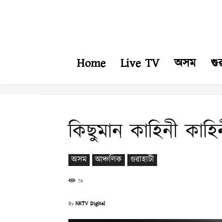
Home
Live TV
অসম
গু
কিছুমান কাহিনী কাহিন
অসম
আঞ্চলিক
গুৱাহাটী
79
By
NKTV Digital