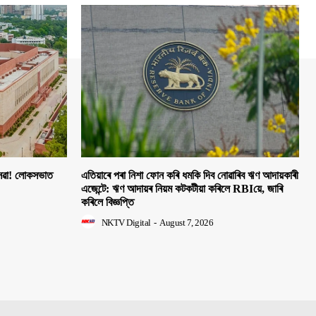
 সেৱা! লোকসভাত
এতিয়াৰে পৰা নিশা ফোন কৰি ধমকি দিব নোৱাৰিব ঋণ আদায়কাৰী
এজেন্টে: ঋণ আদায়ৰ নিয়ম কটকটীয়া কৰিলে RBIয়ে, জাৰি
কৰিলে বিজ্ঞপ্তি
NKTV Digital
-
August 7, 2026