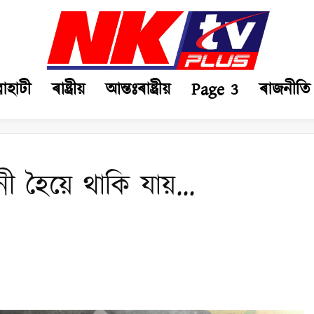
ৱাহাটী
ৰাষ্ট্ৰীয়
আন্তঃৰাষ্ট্ৰীয়
Page 3
ৰাজনীতি
ী হৈয়ে থাকি যায়…