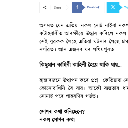
Facebook
Tw
Share
অসমত যেন এতিয়া নকল নোট নাইবা নকল স
কটাহবাৰীত আৰক্ষীয়ে উদ্ধাৰ কৰিলে নক
সেই যুৱকক লৈহে এতিয়া ঘটনাৰ লৈছে চাঞ্
নগাঁৱত। আন এজনৰ ঘৰ লখিমপুৰত।
কিছুমান কাহিনী কাহিনী হৈয়ে থাকি যায়
…
হাজাৰজনে উত্থাপন কৰে প্ৰশ্ন। কেতিয়াবা সেই 
কোনোবাখিনি ৰৈ যায়। আকৌ ব্যস্ততাৰ ধাম
সোমাই পৰে পাহৰণিৰ গৰ্ভত।
সোণৰ কথা শুনিছেনে?
নকল সোণৰ কথা