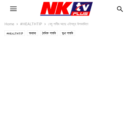
Home
#HEALTHTIP
নেমু পানীৰ আছে এইসমূহ উপকাৰিতা
#HEALTHTIP
অন্যান্য
দৈনিক বাতৰি
মুখ্য বাতৰি