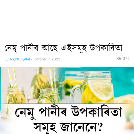
নেমু পানীৰ আছে এইসমূহ উপকাৰিতা
372
By
NKTV Digital
-
October 7, 2023