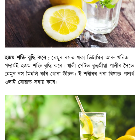
হজম শক্তি বৃদ্ধি কৰে :
নেমুৰ ৰসত থকা ভিটামিন আৰু খনিজ
পদাৰ্থই হজম শক্তি বৃদ্ধি কৰে। খালী পেটত কুহুমীয়া পানীৰ সৈতে
নেমুৰ ৰস মিহলি কৰি খোৱা উচিত। ই শৰীৰৰ পৰা বিষাক্ত পদাৰ্থ
ওলাই যোৱাত সহায় কৰে।