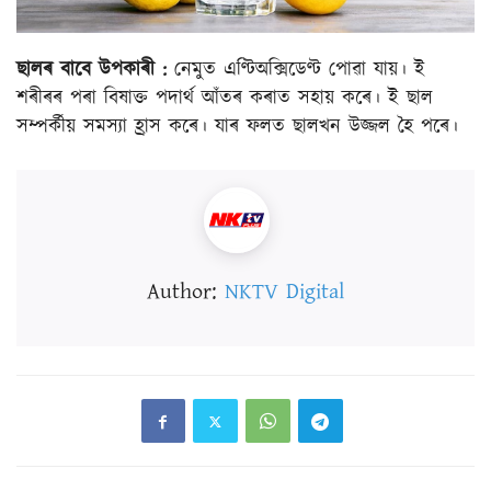
ছালৰ বাবে উপকাৰী :
নেমুত এণ্টিঅক্সিডেণ্ট পোৱা যায়। ই
শৰীৰৰ পৰা বিষাক্ত পদাৰ্থ আঁতৰ কৰাত সহায় কৰে। ই ছাল
সম্পৰ্কীয় সমস্যা হ্ৰাস কৰে। যাৰ ফলত ছালখন উজ্জল হৈ পৰে।
Author:
NKTV Digital