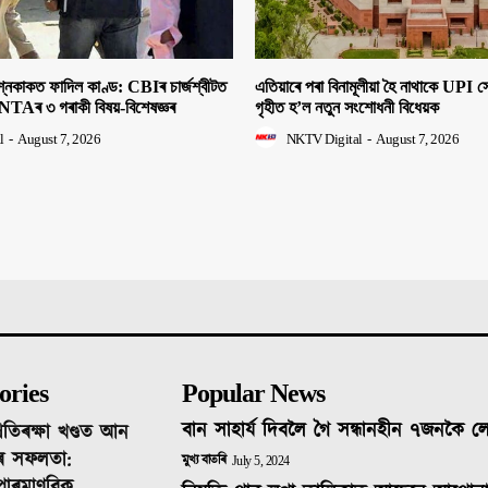
াকত ফাদিল কাণ্ড: CBIৰ চাৰ্জশ্বীটত
এতিয়াৰে পৰা বিনামূলীয়া হৈ নাথাকে UPI
NTAৰ ৩ গৰাকী বিষয়-বিশেষজ্ঞৰ
গৃহীত হ’ল নতুন সংশোধনী বিধেয়ক
l
-
August 7, 2026
NKTV Digital
-
August 7, 2026
ories
Popular News
বান সাহাৰ্য দিবলৈ গৈ সন্ধানহীন ৭জনকৈ 
ৰতিৰক্ষা খণ্ডত আন
ৰ সফলতা:
মুখ্য বাতৰি
July 5, 2024