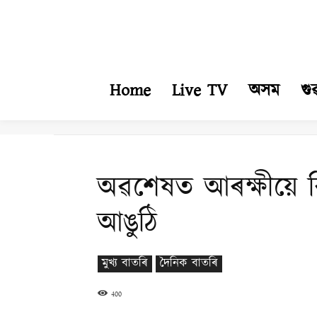
Home
Live TV
অসম
গু
অৱশেষত আৰক্ষীয়ে বি
আঙুঠি
মুখ্য বাতৰি
দৈনিক বাতৰি
400