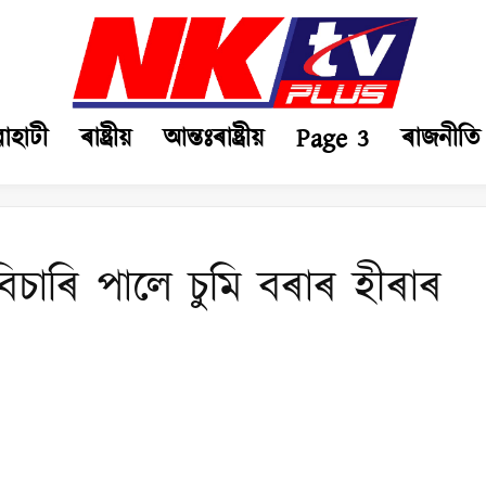
ৱাহাটী
ৰাষ্ট্ৰীয়
আন্তঃৰাষ্ট্ৰীয়
Page 3
ৰাজনীতি
চাৰি পালে চুমি বৰাৰ হীৰাৰ