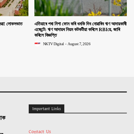
 সেৱা! লোকসভাত
এতিয়াৰে পৰা নিশা ফোন কৰি ধমকি দিব নোৱাৰিব ঋণ আদায়কাৰী
এজেন্টে: ঋণ আদায়ৰ নিয়ম কটকটীয়া কৰিলে RBIয়ে, জাৰি
কৰিলে বিজ্ঞপ্তি
NKTV Digital
-
August 7, 2026
Important Links
লোক
Contact Us