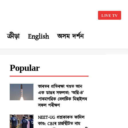
LIVE TV
ক্ৰীড়া
English
অসম দৰ্শন
Popular
ভাৰতৰ প্ৰতিৰক্ষা খণ্ডত আন
এক ডাঙৰ সফলতা: ‘অগ্নি-৪’
পাৰমাণৱিক বেলাষ্টিক মিছাইলৰ
সফল পৰীক্ষণ
NEET-UG প্ৰশ্নকাকত ফাদিল
কাণ্ড: CBIৰ চাৰ্জশ্বীটত নাম