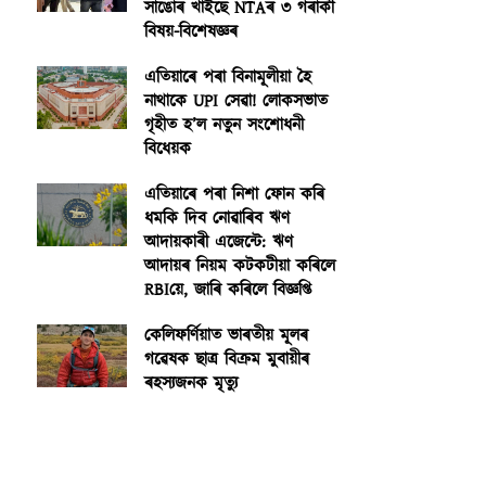
সাঙোৰ খাইছে NTAৰ ৩ গৰাকী
বিষয়-বিশেষজ্ঞৰ
এতিয়াৰে পৰা বিনামূলীয়া হৈ
নাথাকে UPI সেৱা! লোকসভাত
গৃহীত হ’ল নতুন সংশোধনী
বিধেয়ক
এতিয়াৰে পৰা নিশা ফোন কৰি
ধমকি দিব নোৱাৰিব ঋণ
আদায়কাৰী এজেন্টে: ঋণ
আদায়ৰ নিয়ম কটকটীয়া কৰিলে
RBIয়ে, জাৰি কৰিলে বিজ্ঞপ্তি
কেলিফৰ্ণিয়াত ভাৰতীয় মূলৰ
গৱেষক ছাত্ৰ বিক্ৰম মুবায়ীৰ
ৰহস্যজনক মৃত্যু