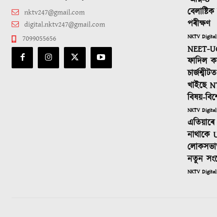
‘অগ্নি-৪’
বেলাষ্টি
nktv247@gmail.com
পৰীক্ষণ
digital.nktv247@gmail.com
NKTV Digital
7099055656
NEET-UG
ফাদিল কা
চাৰ্জশ্বী
খাইছে N
বিষয়-বিশ
NKTV Digital
এতিয়াৰে 
নাথাকে U
লোকসভাত
নতুন সং
NKTV Digital