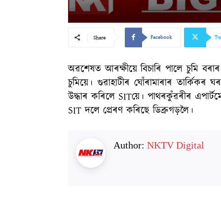
Facebook
Tw
Share
অৱশেষত আৰক্ষীয়ে বিচাৰি পালে চুমি বৰাৰ
চুমিয়ে। গুৱাহাটীৰ ঘোঁৰামাৰাৰ তাৰ্কিকৰ
উদ্ধাৰ কৰিলে SITয়ে। পাথৰকুঁৱৰীৰ এপাৰ্ট
SIT দলে প্ৰেৰণ কৰিছে ডিব্ৰুগড়লৈ।
Author:
NKTV Digital