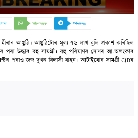
itter
WhatsApp
Telegram
 হীৰাৰ আঙুঠি। আঙুঠিটোৰ মূল্য ৭৬ লাখ বুলি প্ৰকাশ কৰিছিল
 ঘৰৰ পৰা উদ্ধাৰ বহু সামগ্ৰী। বহু পৰিমাণৰ সোণৰ আ-অলংকাৰ
মেণ্টৰ পৰাও জব্দ দুখন বিলাসী বাহন। আটাইবোৰ সামগ্ৰী CIDৰ