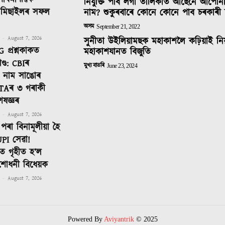
 পাৰমাণৱিক
নিযুক্তি পাব লগা তালিকাত আছেনে আপোন
ক মিছাইলৰ সফল
নাম? শুকুৰবাৰে কোনে কোনে পাব চৰকাৰী 
অসম
September 21, 2022
-
August 7, 2026
সুনীতা উইলিয়ামছক মহাকাশলৈ কঢ়িয়াই নি
 প্ৰশ্নকাকত
মহাকাশযানত বিজুতি
ণ্ড: CBIৰ
মুখ্য বাতৰি
June 23, 2024
টত নাম সাঙোৰ
TAৰ ৩ গৰাকী
েষজ্ঞৰ
-
August 7, 2026
পৰা বিনামূলীয়া হৈ
PI সেৱা!
 গৃহীত হ’ল
শোধনী বিধেয়ক
-
August 7, 2026
Powered By
Aviyantrik
© 2025