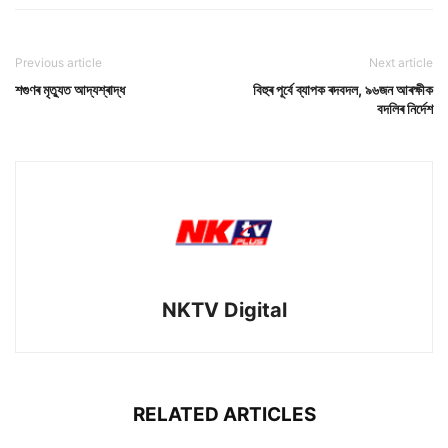
Previous article
Next article
শগুণৰ মৃত্যুত আদ্যশ্ৰাদ্ধ
বিহুৰ পূৰ্বে ব্যাপক ৰদবদল, ৯৬জন আৰক্ষীক
বদলিৰ নিৰ্দেশ
NKTV Digital
RELATED ARTICLES