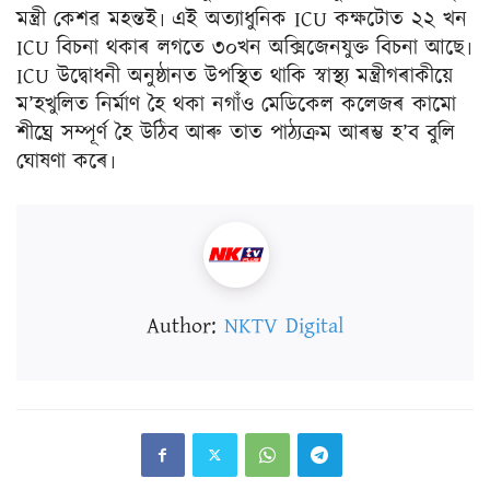
মন্ত্ৰী কেশৱ মহন্তই৷ এই অত্যাধুনিক ICU কক্ষটোত ২২ খন
ICU বিচনা থকাৰ লগতে ৩০খন অক্সিজেনযুক্ত বিচনা আছে৷
ICU উদ্বোধনী অনুষ্ঠানত উপস্থিত থাকি স্বাস্থ্য মন্ত্ৰীগৰাকীয়ে
ম’হখুলিত নিৰ্মাণ হৈ থকা নগাঁও মেডিকেল কলেজৰ কামো
শীঘ্ৰে সম্পূৰ্ণ হৈ উঠিব আৰু তাত পাঠ্যক্ৰম আৰম্ভ হ’ব বুলি
ঘোষণা কৰে৷
Author:
NKTV Digital