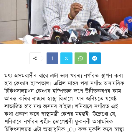
মধ্য অসমবাসীৰ বাবে এটা ভাল খৱৰ৷ নগাঁৱত স্থাপন কৰা
হ’ব কেঞ্চাৰ হাস্পতাল৷ এপ্ৰিল মাহৰ পৰা নগাঁও অসামৰিক
চিকিৎসালয়খন কেঞ্চাৰ হস্পিতাল ৰূপে উন্নীতকৰণৰ কাম
আৰম্ভ কৰিব ৰাজ্যৰ স্বাস্থ্য বিভাগে৷ যাৰ জৰিয়তে যথেষ্ট
লাভাম্বিত হ’ব মধ্য অসমৰ ৰাইজ৷ শনিবাৰে নগাঁৱত এই
কথা প্ৰকাশ কৰে স্বাস্থ্যমন্ত্ৰী কেশৱ মহন্তই৷ উল্লেখ্যে যে,
শনিবাৰে নগাঁৱৰ শ্বহীদ ভোগেশ্বৰী ফুকননী অসামৰিক
চিকিৎসালয়ত এটা অত্যাধুনিক ICU কক্ষ মুকলি কৰে স্বাস্থ্য