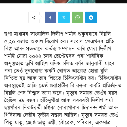
ছপা মাধ্যমৰ সাংবাদিক দিলীপ শৰ্মাৰ শুকুৰবাৰে বিয়লি
৫.২০ বজাত অকাল বিয়োগ হয়। সংবাদ ক্ষেত্ৰখনৰ প্ৰতি
নিষ্ঠা আৰু সততাৰে কৰ্তব্য সম্পাদন কৰি যোৱা দিলীপ
শৰ্মাই যোৱা ২০২২ চনৰ ছেপ্টেম্বৰৰ পৰা শাৰীৰিক
অসুস্থতাত ভুগি আছিল যদিও চলিত বৰ্ষৰ জানুৱাৰী মাহৰ
পৰা তেওঁ দুৰাৰোগ্য কৰ্কট ৰোগত আক্ৰান্ত হোৱা বুলি
নিশ্চিত হয় আৰু তাৰ পিচতে চিকিৎসাধীন হয়। চিকিৎসাধীন
অৱস্থাতেই আজি তেওঁ গুৱাহাটীৰ বি বৰুৱা কৰ্কট প্ৰতিষ্ঠানত
বিয়লি শেষ নিশ্বাস ত্যাগ কৰে। মৃত্যুৰ সময়ত তেওঁৰ বয়স
হৈছিল ৪৯ বছৰ। হাঁহিমুখীয়া আৰু সৰবৰহী দিলীপ শৰ্মা
ছয়গাঁৱৰ নিকটৱৰ্তী চণ্ডিকা নোৱাপাৰাৰ চিদানন্দ শৰ্মা আৰু
গিৰিবালা দেৱীৰ তৃতীয় সন্তান আছিল। মৃত্যুৰ সময়ত তেওঁ
পিতৃ-মাতৃ, জ্যেষ্ঠ ভাতৃ-ভগ্নী, বৌৱেক, পৰিবাৰ, একমাত্ৰ