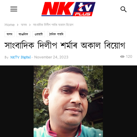
Home
অসম
সাংবাদিক দিলীপ শৰ্মাৰ অকাল বিয়োগ
অসম
আঞ্চলিক
গুৱাহাটী
দৈনিক বাতৰি
সাংবাদিক দিলীপ শৰ্মাৰ অকাল বিয়োগ
120
By
NKTV Digital
-
November 24, 2023