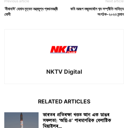
Previous article
Next article
‘মীৰাবাঈ’ হেমাৰ নৃত্যত মন্ত্ৰমুগ্ধ প্ৰধানমন্ত্ৰী
কবি নৱৰূপ মজুমদাৰলৈ শব্দ সম্প্ৰীতি সাহিত্য
মোদী
সংগঠক-২০২৩ সন্মান
NKTV Digital
RELATED ARTICLES
ভাৰতৰ প্ৰতিৰক্ষা খণ্ডত আন এক ডাঙৰ
সফলতা: ‘অগ্নি-৪’ পাৰমাণৱিক বেলাষ্টিক
মিছাইলৰ...