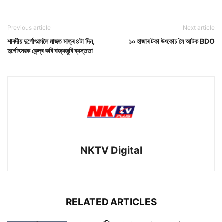
Previous article
Next article
শাৰদীয় দুৰ্গোৎৱসলৈ মাজত মাত্ৰ ৪টা দিন,
১০ হাজাৰ টকা উৎকোচ লৈ আটক BDO
দুৰ্গোৎসৱক কেন্দ্ৰ কৰি ৰাজ্যজুৰি ব্যস্ততা
NKTV Digital
RELATED ARTICLES