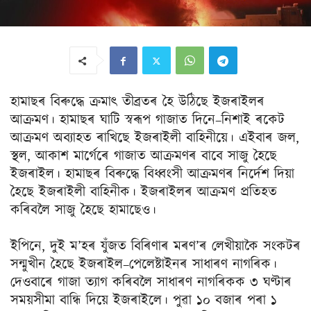
হামাছৰ বিৰুদ্ধে ক্ৰমাৎ তীব্ৰতৰ হৈ উঠিছে ইজৰাইলৰ
আক্ৰমণ। হামাছৰ ঘাটি স্বৰূপ গাজাত দিনে–নিশাই ৰকেট
আক্ৰমণ অব্যাহত ৰাখিছে ইজৰাইলী বাহিনীয়ে। এইবাৰ জল,
স্থল, আকাশ মাৰ্গেৰে গাজাত আক্ৰমণৰ বাবে সাজু হৈছে
ইজৰাইল। হামাছৰ বিৰুদ্ধে বিধ্বংসী আক্ৰমণৰ নিৰ্দেশ দিয়া
হৈছে ইজৰাইলী বাহিনীক। ইজৰাইলৰ আক্ৰমণ প্ৰতিহত
কৰিবলৈ সাজু হৈছে হামাছেও।
ইপিনে, দুই ম’হৰ যুঁজত বিৰিণাৰ মৰণ’ৰ লেখীয়াকৈ সংকটৰ
সন্মুখীন হৈছে ইজৰাইল–পেলেষ্টাইনৰ সাধাৰণ নাগৰিক।
দেওবাৰে গাজা ত্যাগ কৰিবলৈ সাধাৰণ নাগৰিকক ৩ ঘণ্টাৰ
সময়সীমা বান্ধি দিয়ে ইজৰাইলে। পুৱা ১০ বজাৰ পৰা ১