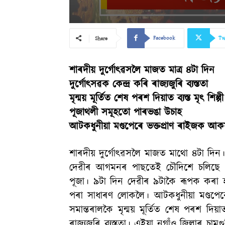
Facebook
Tw
Share
শাৰদীয় দুৰ্গোৎৱসলৈ মাজত মাত্ৰ ৪টা দিন
দুৰ্গোৎসৱক কেন্দ্ৰ কৰি ৰাজ্যজুৰি ব্যস্ততা
মৃন্ময় মূৰ্তিত শেষ পৰশ দিয়াত ব্যস্ত মৃৎ শিল্পী
পূজাথলী সমূহতো পাৰভঙা উচাহ
আটকধুনীয়া মণ্ডপেৰে ভক্তপ্ৰাণ ৰাইজক আকৰ
শাৰদীয় দুৰ্গোৎৱসলৈ মাজত মাথো ৪টা দিন। 
দেৱীৰ আগমনৰ পাছতেই চৌদিশে চলিছে এতি
পূজা। ৯টা দিন দেৱীৰ ৯টাকৈ ৰূপক কৰা হ’
পৰা সাধাৰণ লোকলৈ। আটকধুনীয়া মণ্ডপেৰে
সমান্তৰালকৈ মৃন্ময় মূৰ্তিত শেষ পৰশ দিয়
ৰাজ্যজুৰি ব্যস্ততা। এইয়া নগাঁও জিলাৰ চামগু