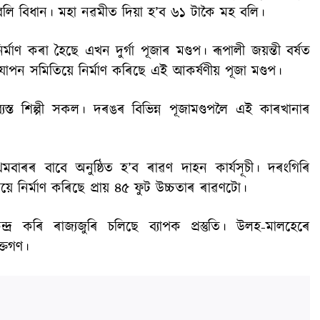
বলি বিধান। মহা নৱমীত দিয়া হ’ব ৬১ টাকৈ মহ বলি।
্মাণ কৰা হৈছে এখন দুৰ্গা পূজাৰ মণ্ডপ। ৰূপালী জয়ন্তী বৰ্ষত
দযাপন সমিতিয়ে নিৰ্মাণ কৰিছে এই আকৰ্ষণীয় পূজা মণ্ডপ।
্ত শিল্পী সকল। দৰঙৰ বিভিন্ন পূজামণ্ডপলৈ এই কাৰখানাৰ
।
বাৰৰ বাবে অনুষ্ঠিত হ’ব ৰাৱণ দাহন কাৰ্যসূচী। দৰংগিৰি
িয়ে নিৰ্মাণ কৰিছে প্ৰায় ৪৫ ফুট উচ্চতাৰ ৰাৱণটো।
্ৰ কৰি ৰাজ্যজুৰি চলিছে ব্যাপক প্ৰস্তুতি। উলহ-মালহেৰে
ক্তগণ।