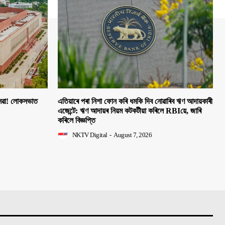
 সেৱা! লোকসভাত
এতিয়াৰে পৰা নিশা ফোন কৰি ধমকি দিব নোৱাৰিব ঋণ আদায়কাৰী
এজেন্টে: ঋণ আদায়ৰ নিয়ম কটকটীয়া কৰিলে RBIয়ে, জাৰি
কৰিলে বিজ্ঞপ্তি
NKTV Digital
-
August 7, 2026