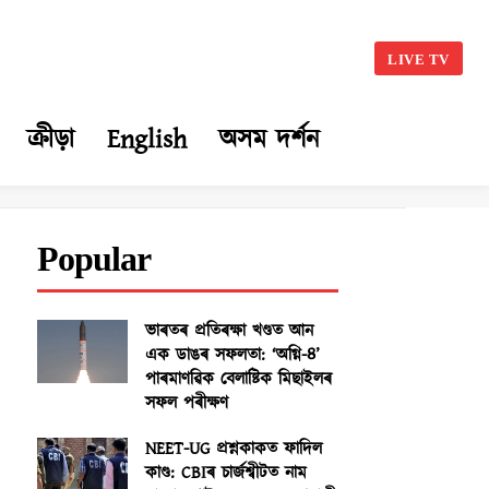
LIVE TV
ক্ৰীড়া
English
অসম দৰ্শন
Popular
ভাৰতৰ প্ৰতিৰক্ষা খণ্ডত আন
এক ডাঙৰ সফলতা: ‘অগ্নি-৪’
পাৰমাণৱিক বেলাষ্টিক মিছাইলৰ
সফল পৰীক্ষণ
NEET-UG প্ৰশ্নকাকত ফাদিল
কাণ্ড: CBIৰ চাৰ্জশ্বীটত নাম