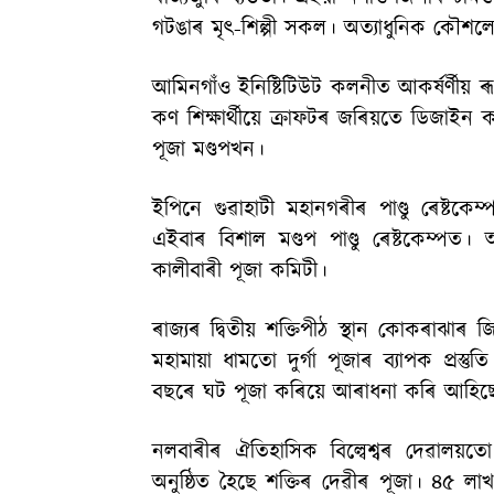
গটঙাৰ মৃৎ-শিল্পী সকল। অত্যাধুনিক কৌশল
আমিনগাঁও ইনিষ্টিটিউট কলনীত আকৰ্ষৰ্ণীয়
কণ শিক্ষাৰ্থীয়ে ক্ৰাফটৰ জৰিয়তে ডিজাইন 
পূজা মণ্ডপখন।
ইপিনে গুৱাহাটী মহানগৰীৰ পাণ্ডু ৰেষ্ট
এইবাৰ বিশাল মণ্ডপ পাণ্ডু ৰেষ্টকেম্পত। 
কালীবাৰী পূজা কমিটী।
ৰাজ্যৰ দ্বিতীয় শক্তিপীঠ স্থান কোকৰাঝাৰ 
মহামায়া ধামতো দুৰ্গা পূজাৰ ব্যাপক প্ৰস্
বছৰে ঘট পূজা কৰিয়ে আৰাধনা কৰি আহিছে দ
নলবাৰীৰ ঐতিহাসিক বিল্বেশ্বৰ দেৱালয়তো
অনুষ্ঠিত হৈছে শক্তিৰ দেৱীৰ পূজা। ৪৫ লা