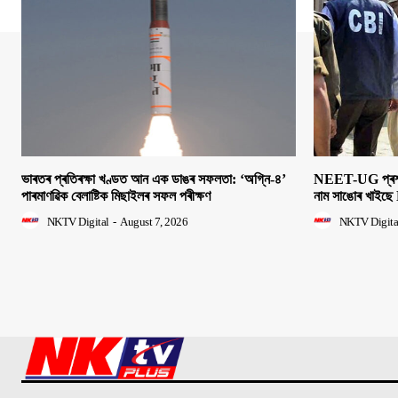
ভাৰতৰ প্ৰতিৰক্ষা খণ্ডত আন এক ডাঙৰ সফলতা: ‘অগ্নি-৪’
NEET-UG প্ৰশ্নক
পাৰমাণৱিক বেলাষ্টিক মিছাইলৰ সফল পৰীক্ষণ
নাম সাঙোৰ খাইছে 
NKTV Digital
-
August 7, 2026
NKTV Digita