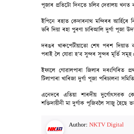
পূজাৰ প্ৰতিটো দিনতে চলিব দেৱালয় খনত 
ইপিনে ৰহাত কেদাৰনাথ মন্দিৰৰ আৰ্হিৰে নিৰ
ভৰি দিয়া ৰহা পুৰণা চাৰিআলি দুৰ্গা পূজা উ
দৰঙৰ খাৰুপেটীয়াতো শেষ পৰশ দিয়াত ব্যস
পৰাই লৈ যোৱা হ’ব সুন্দৰ সুন্দৰ মূৰ্তি সমূহ
ইফালে গোৱালপাৰা জিলাৰ দৰংগিৰিত প্ৰথম
টিলাপাৰা খাৰিজা দুৰ্গা পূজা পৰিচালনা সমিত
এনেদৰে এতিয়া শাৰদীয় দুৰ্গোৎসৱক কেন্দ
শক্তিদায়ীনী মা দুৰ্গাক পূজিবলৈ সাজু হৈছে ভ
Author:
NKTV Digital