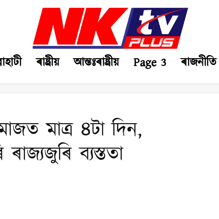
ৱাহাটী
ৰাষ্ট্ৰীয়
আন্তঃৰাষ্ট্ৰীয়
Page 3
ৰাজনীতি
মাজত মাত্ৰ ৪টা দিন,
 ৰাজ্যজুৰি ব্যস্ততা