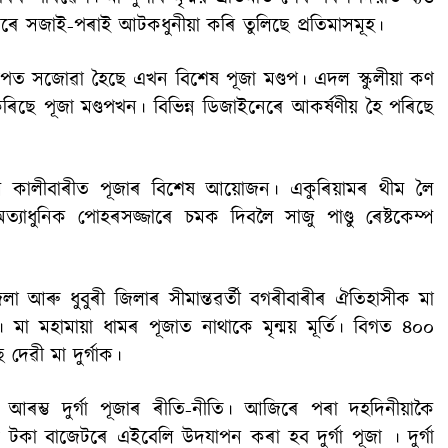
েৰে সজাই-পৰাই আটকধুনীয়া কৰি তুলিছে প্ৰতিমাসমূহ।
 ৰূপত সজোৱা হৈছে এখন বিশেষ পূজা মণ্ডপ। এদল স্কুলীয়া কণ
কৰিছে পূজা মণ্ডপখন। বিভিন্ন ডিজাইনেৰে আকৰ্ষণীয় হৈ পৰিছে
কেম্প কালীবাৰীত পূজাৰ বিশেষ আয়োজন। একুৰিয়ামৰ থীম লৈ
অত্যাধুনিক পোহৰসজ্জাৰে চমক দিবলৈ সাজু পাণ্ডু ৰেষ্টকেম্প
জিলা আৰু ধুবুৰী জিলাৰ সীমান্তৱৰ্তী বগৰীবাৰীৰ ঐতিহাসীক মা
তুতি। মা মহামায়া ধামৰ পূজাত নাথাকে মৃন্ময় মূৰ্তি। বিগত ৪০০
েৱী মা দুৰ্গাক।
 আৰম্ভ দুৰ্গা পূজাৰ ৰীতি-নীতি। আজিৰে পৰা দহদিনীয়াকৈ
খ টকা বাজেটৰে এইবেলি উদযাপন কৰা হব দুর্গা পূজা । দুর্গা