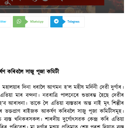
itter
WhatsApp
Telegram
্ষণ কৰিবলৈ সাজু পূজা কমিটী
মহালয়াৰ দিনা ধৰালৈ আগমন হ’ল মহীষ মৰ্দিনী দেৱী দুৰ্গাৰ।
য়া মাৰ বন্দনা। নৱৰাত্ৰি পালনেৰে শুভাৰম্ভ হৈছে দেৱীৰ
ব আৰাধনা। তাকে লৈ এতিয়া ব্যস্ততাৰ অন্ত নাই মৃৎ শিল্পীৰ
 ভক্তপ্ৰাণ ৰাইজক আকৰ্ষণ কৰিবলৈ সাজু পূজা কমিটীসমূহ।
াত ব্যস্ত খনিকৰসকল। শাৰদীয় দুৰ্গোৎসৱক কেন্দ্ৰ কৰি এতিয়া
ৰিৰ পৰিৱেশ। মা দুৰ্গাৰ মৃন্ময় প্ৰতিমাত শেষ পৰশ দিয়াত ব্যস্ত