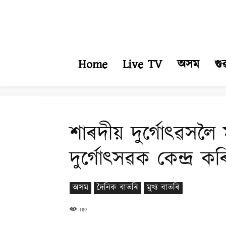
Home
Live TV
অসম
গু
শাৰদীয় দুৰ্গোৎৱসলৈ 
দুৰ্গোৎসৱক কেন্দ্ৰ কৰি
অসম
দৈনিক বাতৰি
মুখ্য বাতৰি
189