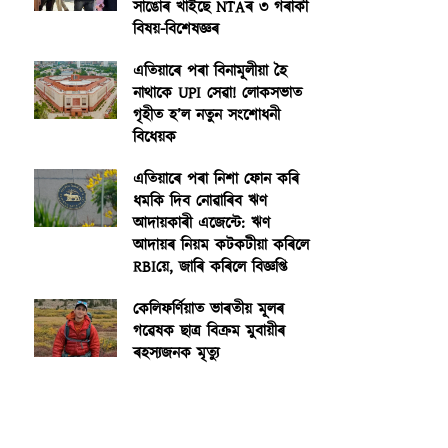
সাঙোৰ খাইছে NTAৰ ৩ গৰাকী
বিষয়-বিশেষজ্ঞৰ
এতিয়াৰে পৰা বিনামূলীয়া হৈ
নাথাকে UPI সেৱা! লোকসভাত
গৃহীত হ’ল নতুন সংশোধনী
বিধেয়ক
এতিয়াৰে পৰা নিশা ফোন কৰি
ধমকি দিব নোৱাৰিব ঋণ
আদায়কাৰী এজেন্টে: ঋণ
আদায়ৰ নিয়ম কটকটীয়া কৰিলে
RBIয়ে, জাৰি কৰিলে বিজ্ঞপ্তি
কেলিফৰ্ণিয়াত ভাৰতীয় মূলৰ
গৱেষক ছাত্ৰ বিক্ৰম মুবায়ীৰ
ৰহস্যজনক মৃত্যু