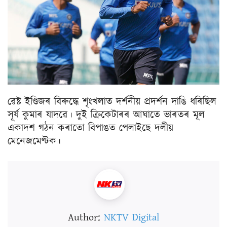
ৱেষ্ট ইণ্ডিজৰ বিৰুদ্ধে শৃংখলাত দৰ্শনীয় প্ৰদৰ্শন দাঙি ধৰিছিল
সূৰ্য কুমাৰ যাদৱে। দুই ক্ৰিকেটাৰৰ আঘাতে ভাৰতৰ মূল
একাদশ গঠন কৰাতো বিপাঙত পেলাইছে দলীয়
মেনেজমেণ্টক।
Author:
NKTV Digital