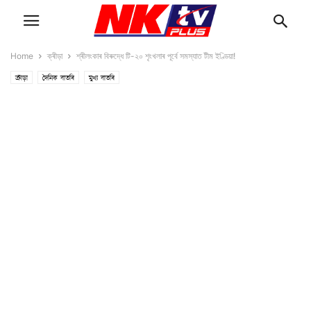
Home
ক্ৰীড়া
শ্ৰীলংকাৰ বিৰুদ্ধে টি-২০ শৃংখলাৰ পূৰ্বে সমস্যাত টীম ইণ্ডিয়া!
ক্ৰীড়া
দৈনিক বাতৰি
মুখ্য বাতৰি