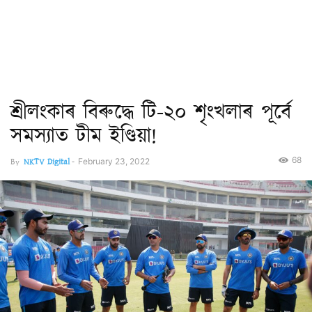
শ্ৰীলংকাৰ বিৰুদ্ধে টি-২০ শৃংখলাৰ পূৰ্বে
সমস্যাত টীম ইণ্ডিয়া!
68
By
NKTV Digital
-
February 23, 2022