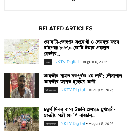
RELATED ARTICLES
গুৱাহাটী-তেজপুৰ সংযোগী ৪ লেনযুক্ত নতুন
ঘাইপথঃ ৮,৯৭০ কোটি টকাৰ প্ৰকল্পত
কেন্দ্ৰীয়...
NKTV Digital
-
August 6, 2026
অসম
আৰক্ষীৰ নামত বলপূৰ্বক ধন দাবী: দৌলাশাল
আৰক্ষীৰ জালত হুছেইন আলী
NKTV Digital
-
August 5, 2026
দৈনিক বাতৰি
চতুৰ্থ দিনৰ বাবে উজনি অসমত মুখ্যমন্ত্ৰী:
কেন্দ্ৰীয় মন্ত্ৰী জে পি নাড্ডাৰ...
NKTV Digital
-
August 5, 2026
দৈনিক বাতৰি