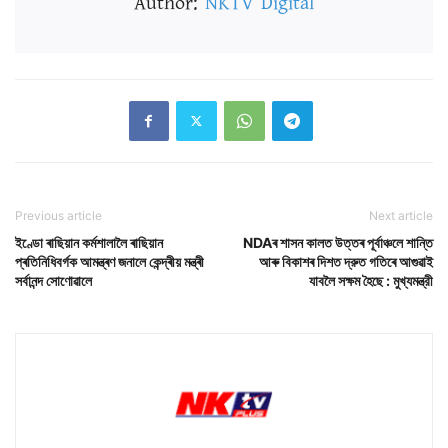
Author:
NKTV Digital
Previous article
Next article
ইণ্ডো ৰাছিয়ান কৰ্মশালালৈ ৰাছিয়ান
NDAৰ শাসন কালত উত্তৰ পূৰ্বাঞ্চলে শান্তি
প্ৰতিনিধিবৰ্গক আমন্ত্ৰণ জনালে কেন্দ্ৰীয় মন্ত্ৰী
আৰু বিকাশৰ দিশত দ্রুত গতিৰে আগুৱাই
সৰ্বানন্দ সোণোৱালে
যাবলৈ সক্ষম হৈছে : মুখ্যমন্ত্রী