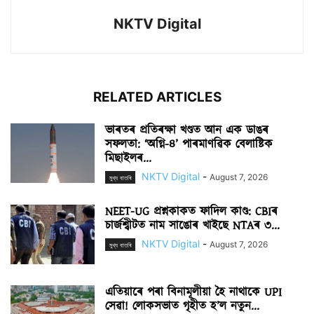
NKTV Digital
RELATED ARTICLES
ভাৰতৰ প্ৰতিৰক্ষা খণ্ডত আন এক ডাঙৰ
সফলতা: ‘অগ্নি-৪’ পাৰমাণৱিক বেলাষ্টিক
মিছাইলৰ...
NKTV Digital
-
August 7, 2026
মুখ্য বাতৰি
NEET-UG প্ৰশ্নকাকত ফাদিল কাণ্ড: CBIৰ
চাৰ্জশ্বীটত নাম সাঙোৰ খাইছে NTAৰ ৩...
NKTV Digital
-
August 7, 2026
মুখ্য বাতৰি
এতিয়াৰে পৰা বিনামূলীয়া হৈ নাথাকে UPI
সেৱা! লোকসভাত গৃহীত হ’ল নতুন...