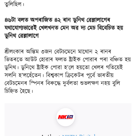
তুলিছিল।
৪৬টা বলত অপৰাজিত ৪২ ৰান ডুনিথ ৱেল্লালাগেৰ
যথাযোগ্যভাৱেই খেলখনত মেন অৱ দ্য মেচ বিবেচিত হয়
ডুনিথ ৱেল্লালাগে
শ্ৰীলংকাৰ অন্তিম ৩জন বেটচমেনে মাথোন ২ ৰানৰ
ভিতৰতে আউট হোৱাৰ ফলত ষ্ট্ৰাইক পোৱাৰ পৰা বঞ্চিত হয়
ডুনিথ। ডুনিথে ষ্ট্ৰাইক পোৱা হ’লে হয়তো খেলৰ গতিয়েই
সলনি হ’লহেঁতেন। বিশ্বকাপ ক্ৰিকেটৰ পূৰ্বে ভাৰতীয়
বেটচমেনৰ স্পিনৰ বিৰুদ্ধে দুৰ্বলতা শুভলক্ষণ নহয় বুলি
চিহ্নিত হৈছে।