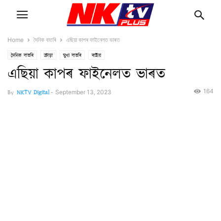
Home
দৈনিক বাতৰি
এছিয়া কাপৰ ফাইনেলত ভাৰত
দৈনিক বাতৰি
ক্ৰীড়া
মুখ্য বাতৰি
ৰাষ্ট্ৰীয়
এছিয়া কাপৰ ফাইনেলত ভাৰত
164
By
NKTV Digital
-
September 13, 2023