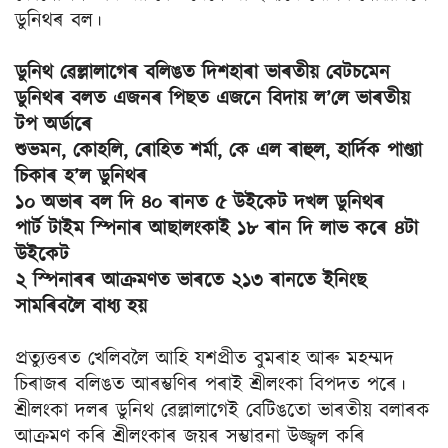
ডুনিথৰ বল।
ডুনিথ ৱেল্লালাগেৰ বলিঙত দিশহাৰা ভাৰতীয় বেটচমেন
ডুনিথৰ বলত এজনৰ পিছত এজনে বিদায় ল’লে ভাৰতীয়
টপ অৰ্ডাৰে
শুভমন, কোহলি, ৰোহিত শৰ্মা, কে এল ৰাহুল, হাৰ্দিক পাণ্ড্যা
চিকাৰ হ’ল ডুনিথৰ
১০ অভাৰ বল দি ৪০ ৰানত ৫ উইকেট দখল ডুনিথৰ
পাৰ্ট টাইম স্পিনাৰ আছালংকাই ১৮ ৰান দি লাভ কৰে ৪টা
উইকেট
২ স্পিনাৰৰ আক্ৰমণত ভাৰতে ২১৩ ৰানতে ইনিংছ
সামৰিবলৈ বাধ্য হয়
প্ৰত্যুত্তৰত খেলিবলৈ আহি যশপ্ৰীত বুমৰাহ আৰু মহম্মদ
চিৰাজৰ বলিঙত আৰম্ভণিৰ পৰাই শ্ৰীলংকা বিপদত পৰে।
শ্ৰীলংকা দলৰ ডুনিথ ৱেল্লালাগেই বেটিঙতো ভাৰতীয় বলাৰক
আক্ৰমণ কৰি শ্ৰীলংকাৰ জয়ৰ সম্ভাৱনা উজ্জ্বল কৰি