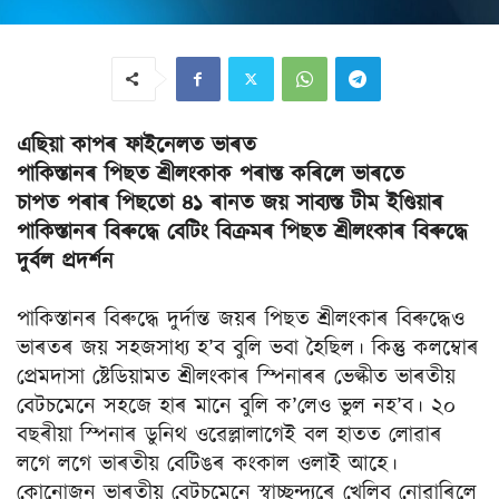
এছিয়া কাপৰ ফাইনেলত ভাৰত
পাকিস্তানৰ পিছত শ্ৰীলংকাক পৰাস্ত কৰিলে ভাৰতে
চাপত পৰাৰ পিছতো ৪১ ৰানত জয় সাব্যস্ত টীম ইণ্ডিয়াৰ
পাকিস্তানৰ বিৰুদ্ধে বেটিং বিক্ৰমৰ পিছত শ্ৰীলংকাৰ বিৰুদ্ধে
দুৰ্বল প্ৰদৰ্শন
পাকিস্তানৰ বিৰুদ্ধে দুৰ্দান্ত জয়ৰ পিছত শ্ৰীলংকাৰ বিৰুদ্ধেও
ভাৰতৰ জয় সহজসাধ্য হ’ব বুলি ভবা হৈছিল। কিন্তু কলম্বোৰ
প্ৰেমদাসা ষ্টেডিয়ামত শ্ৰীলংকাৰ স্পিনাৰৰ ভেল্কীত ভাৰতীয়
বেটচমেনে সহজে হাৰ মানে বুলি ক’লেও ভুল নহ’ব। ২০
বছৰীয়া স্পিনাৰ ডুনিথ ওৱেল্লালাগেই বল হাতত লোৱাৰ
লগে লগে ভাৰতীয় বেটিঙৰ কংকাল ওলাই আহে।
কোনোজন ভাৰতীয় বেটচমেনে স্বাচ্ছন্দ্যৰে খেলিব নোৱাৰিলে